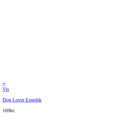
+
Vis
Dog Lover Engelsk
169
kr.