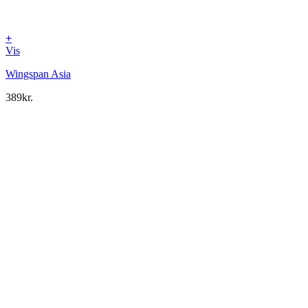
+
Vis
Wingspan Asia
389
kr.