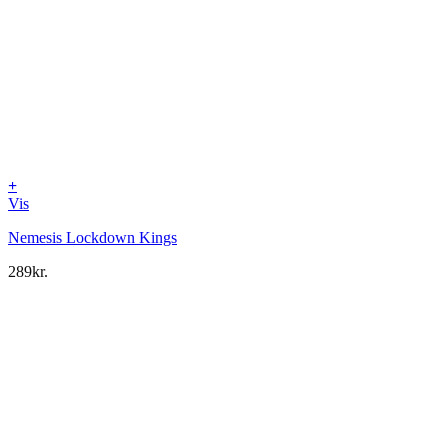
+
Vis
Nemesis Lockdown Kings
289
kr.