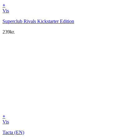
+
Vis
Superclub Rivals Kickstarter Edition
239
kr.
+
Vis
Tacta (EN)