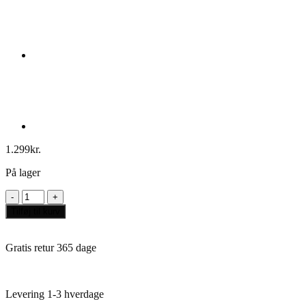
1.299
kr.
På lager
Gloomhaven
Second
Tilføj til kurv
Edition
Board
Game
Gratis retur 365 dage
antal
Levering 1-3 hverdage