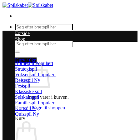
Fortsæt
til
indhold
Søg
efter:
Forside
Shop
Søg
efter:
Kurv /
0
kr.
Børnespil
Strategispil
Voksenspil
Rejsespil
Festspil
Klassiske spil
Selskabsspil
Ingen varer i kurven.
Familiespil
Tilbage til shoppen
Kortspil
Quizspil
Kurv