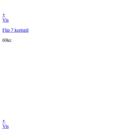
+
Vis
Flip 7 kortspil
69
kr.
+
Vis