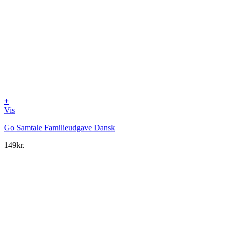
+
Vis
Go Samtale Familieudgave Dansk
149
kr.