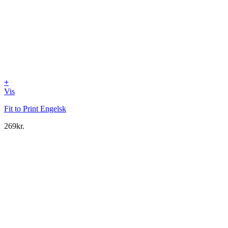
+
Vis
Fit to Print Engelsk
269
kr.