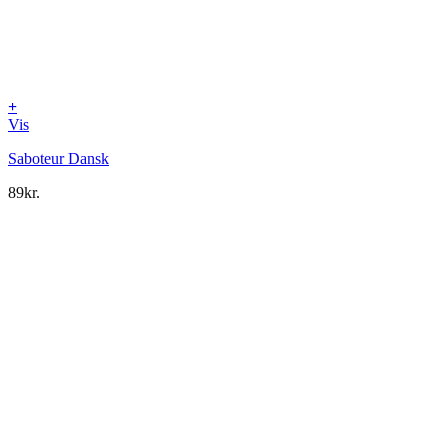
+
Vis
Saboteur Dansk
89
kr.