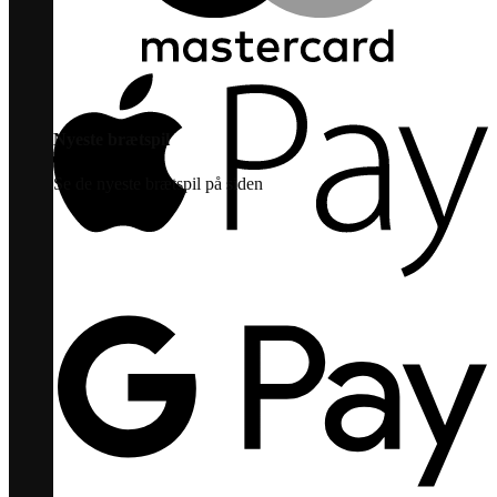
Nyeste brætspil
Se de nyeste brætspil på siden