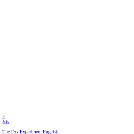
+
Vis
The Fox Experiment Engelsk