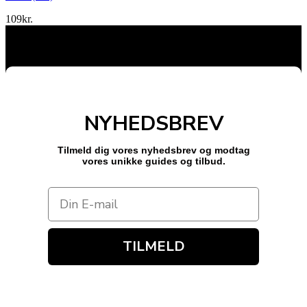
109
kr.
NYHEDSBREV
Tilmeld dig vores nyhedsbrev og modtag
vores unikke guides og tilbud.
TILMELD