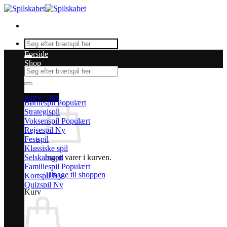
Fortsæt
til
indhold
Søg
efter:
Forside
Shop
Søg
efter:
Kurv /
0
kr.
Børnespil
Strategispil
Voksenspil
Rejsespil
Festspil
Klassiske spil
Selskabsspil
Ingen varer i kurven.
Familiespil
Tilbage til shoppen
Kortspil
Quizspil
Kurv