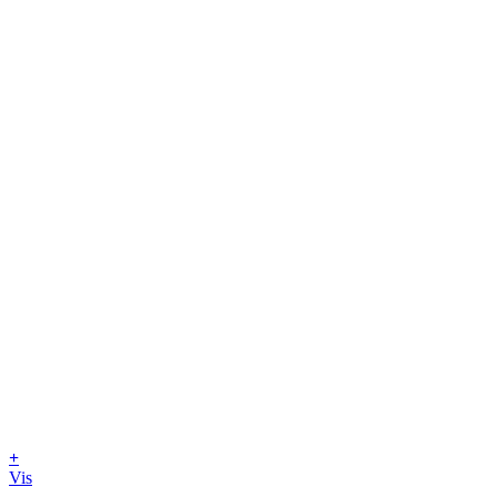
+
Vis