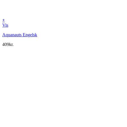
+
Vis
Aquanauts Engelsk
409
kr.