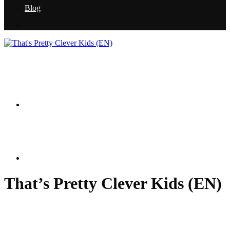
Blog
That’s Pretty Clever Kids (EN)