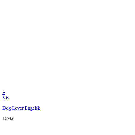
+
Vis
Dog Lover Engelsk
169
kr.