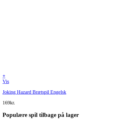
+
Vis
Joking Hazard Brætspil Engelsk
169
kr.
Populære spil tilbage på lager