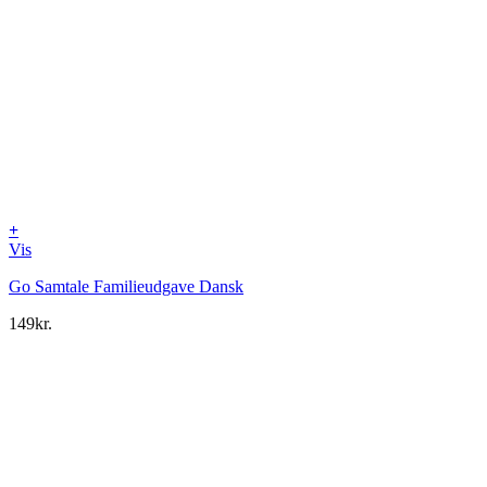
+
Vis
Go Samtale Familieudgave Dansk
149
kr.