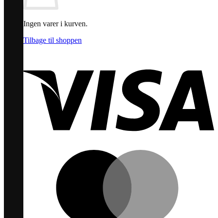
Ingen varer i kurven.
Tilbage til shoppen