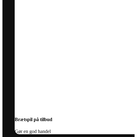
Brætspil på tilbud
Gør en god handel