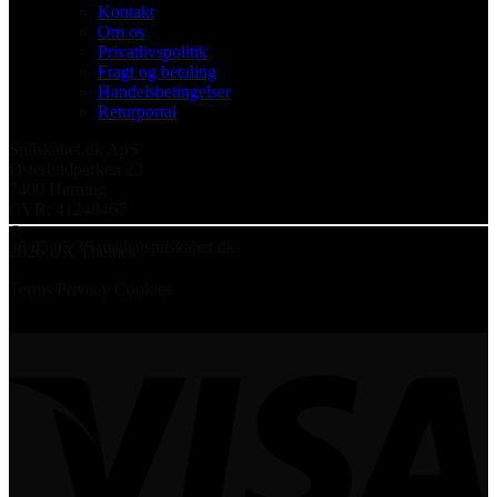
Kontakt
Om os
Privatlivspolitik
Fragt og betaling
Handelsbetingelser
Returportal
Spilskabet.dk ApS
Østerlindparken 23
7400 Herning
CVR: 41248467
©
26 85 05 38
mail@spilskabet.dk
2026 UX Themes
Terms
Privacy
Cookies