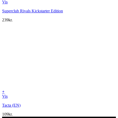
Vis
Superclub Rivals Kickstarter Edition
239
kr.
+
Vis
Tacta (EN)
109
kr.