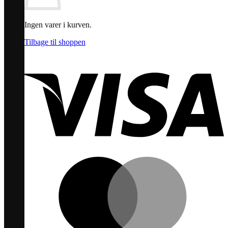
Ingen varer i kurven.
Tilbage til shoppen