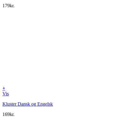
179
kr.
+
Vis
Kluster Dansk og Engelsk
169
kr.