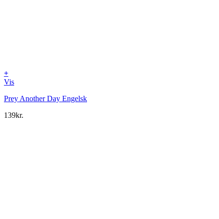
+
Vis
Prey Another Day Engelsk
139
kr.