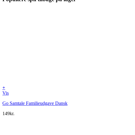
+
Vis
Go Samtale Familieudgave Dansk
149
kr.