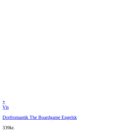
+
Vis
Dorfromantik The Boardgame Engelsk
339
kr.