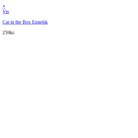
+
Vis
Cat in the Box Engelsk
259
kr.