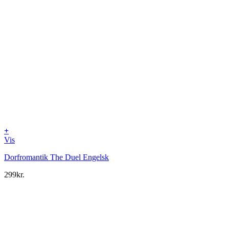
+
Vis
Dorfromantik The Duel Engelsk
299
kr.