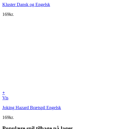
Kluster Dansk og Engelsk
169
kr.
+
Vis
Joking Hazard Brætspil Engelsk
169
kr.
Populære spil tilbage på lager