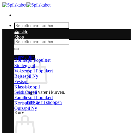
Fortsæt
til
indhold
Søg
efter:
Forside
Shop
Søg
efter:
Kurv /
0
kr.
Børnespil
Strategispil
Voksenspil
Rejsespil
Festspil
Klassiske spil
Selskabsspil
Ingen varer i kurven.
Familiespil
Tilbage til shoppen
Kortspil
Quizspil
Kurv