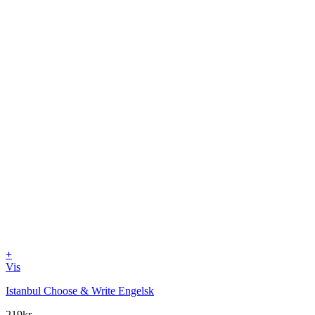
+
Vis
Istanbul Choose & Write Engelsk
219
kr.