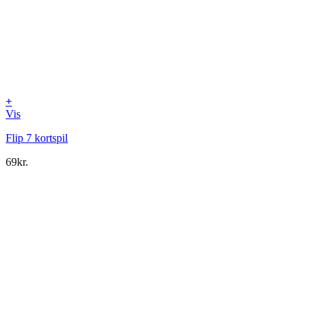
+
Vis
Flip 7 kortspil
69
kr.