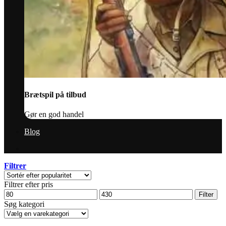
Brætspil på tilbud
Gør en god handel
Blog
Filtrer
Filtrer efter pris
Mindste
Højeste
Filter
pris
pris
Søg kategori