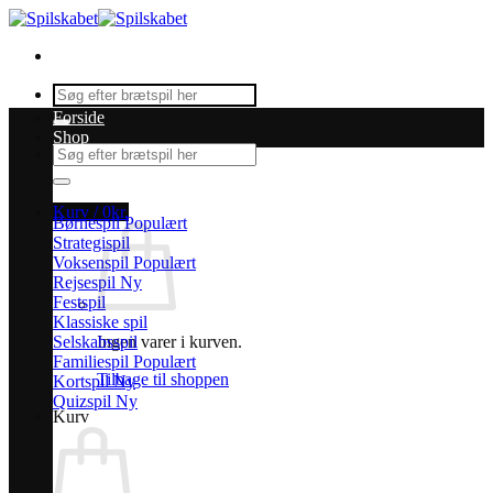
Fortsæt
til
indhold
Søg
efter:
Forside
Shop
Søg
efter:
Kurv /
0
kr.
Børnespil
Strategispil
Voksenspil
Rejsespil
Festspil
Klassiske spil
Selskabsspil
Ingen varer i kurven.
Familiespil
Tilbage til shoppen
Kortspil
Quizspil
Kurv