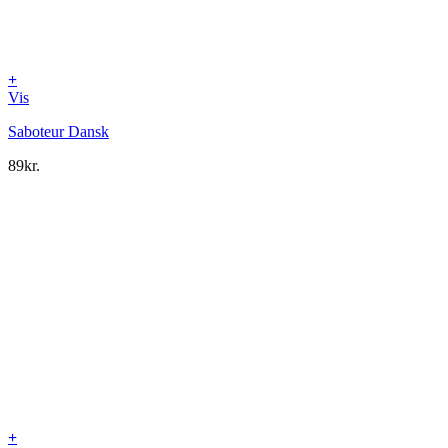
+
Vis
Saboteur Dansk
89
kr.
+