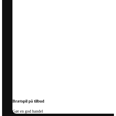
Brætspil på tilbud
Gør en god handel