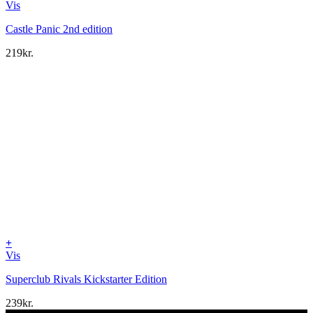
Vis
Castle Panic 2nd edition
219
kr.
+
Vis
Superclub Rivals Kickstarter Edition
239
kr.