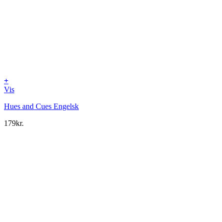
+
Vis
Hues and Cues Engelsk
179
kr.