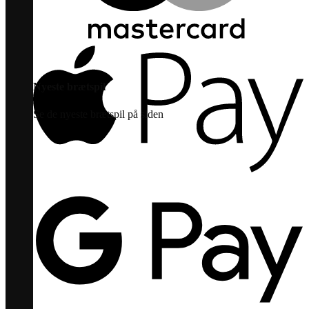
Nyeste brætspil
Se de nyeste brætspil på siden