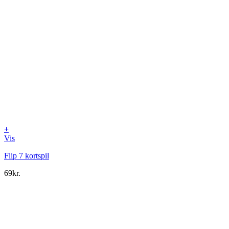
+
Vis
Flip 7 kortspil
69
kr.