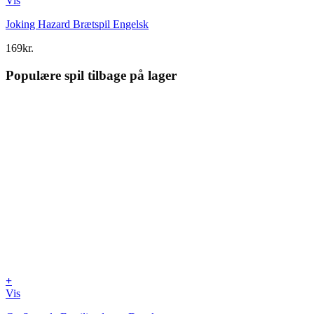
Vis
Joking Hazard Brætspil Engelsk
169
kr.
Populære spil tilbage på lager
+
Vis