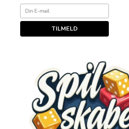
TILMELD