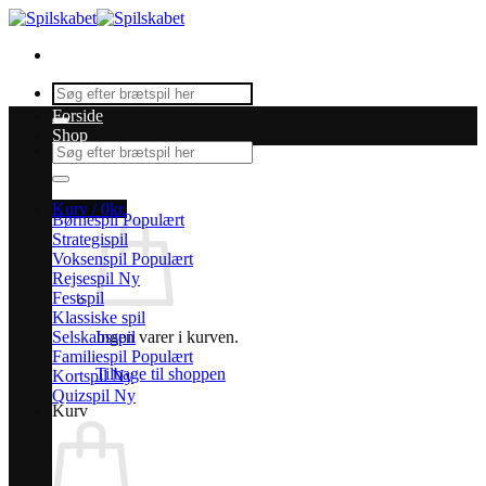
Fortsæt
til
indhold
Søg
efter:
Forside
Shop
Søg
efter:
Kurv /
0
kr.
Børnespil
Strategispil
Voksenspil
Rejsespil
Festspil
Klassiske spil
Selskabsspil
Ingen varer i kurven.
Familiespil
Tilbage til shoppen
Kortspil
Quizspil
Kurv