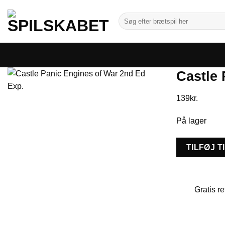
Fortsæt
Søg
til
efter:
indhold
Castle 
139
kr.
På lager
TILFØJ T
Gratis r