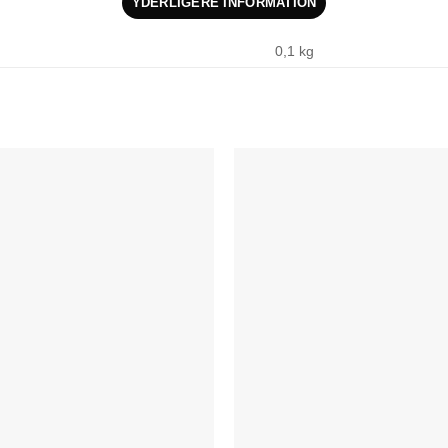
YDERLIGERE INFORMATION
0,1 kg
+