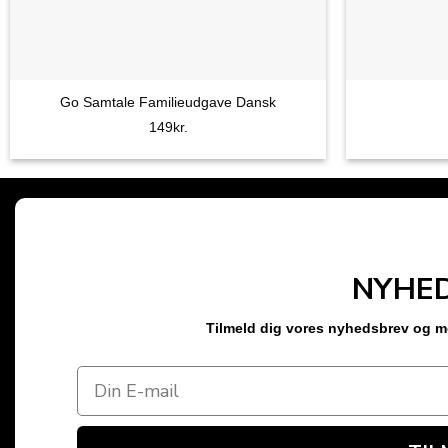
+
+
Go Samtale Familieudgave Dansk
149
kr.
NYHE
Tilmeld dig vores nyhedsbrev og m