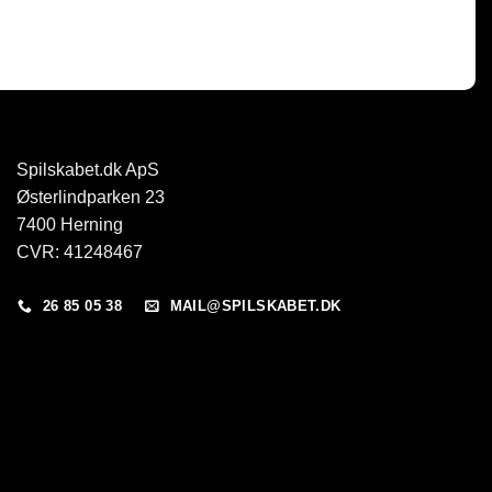
Spilskabet.dk ApS
Østerlindparken 23
7400 Herning
CVR: 41248467
26 85 05 38
MAIL@SPILSKABET.DK