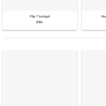
+
+
Flip 7 kortspil
Hu
69
kr.