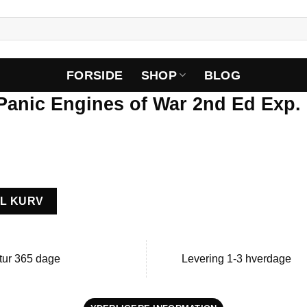
FORSIDE
SHOP
BLOG
Panic Engines of War 2nd Ed Exp.
IL KURV
etur 365 dage
Levering 1-3 hverdage