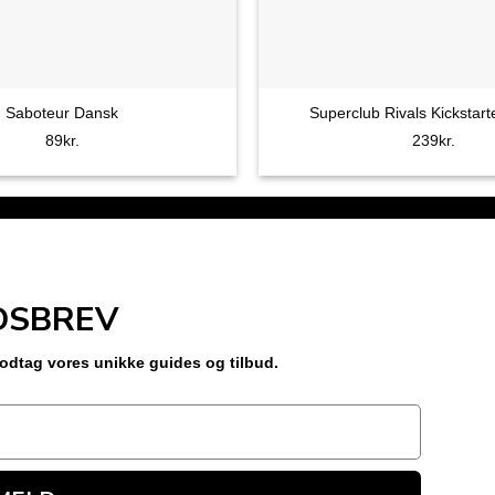
+
Saboteur Dansk
Superclub Rivals Kickstarte
89
kr.
239
kr.
DSBREV
odtag vores unikke guides og tilbud.