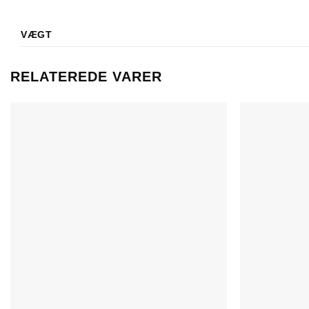
VÆGT
RELATEREDE VARER
+
+