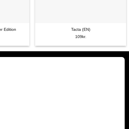
+
r Edition
Tacta (EN)
109
kr.