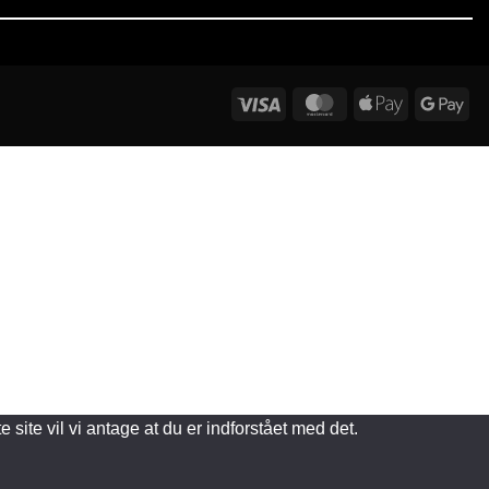
 site vil vi antage at du er indforstået med det.