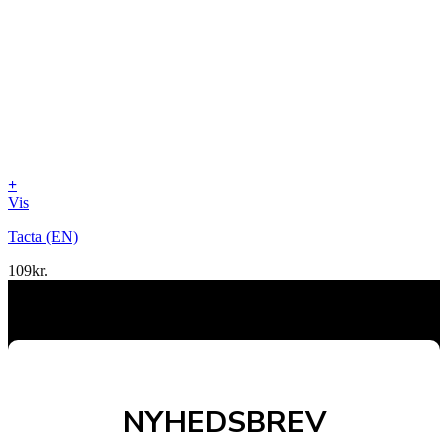
+
Vis
Tacta (EN)
109
kr.
NYHEDSBREV