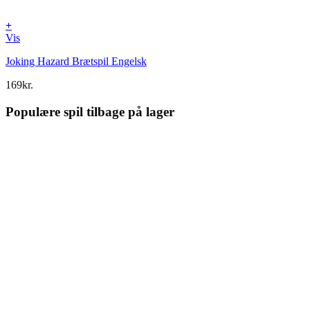
+
Vis
Joking Hazard Brætspil Engelsk
169
kr.
Populære spil tilbage på lager