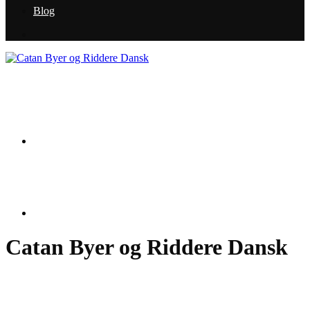
Blog
Catan Byer og Riddere Dansk