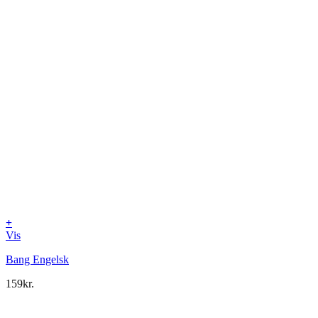
+
Vis
Bang Engelsk
159
kr.