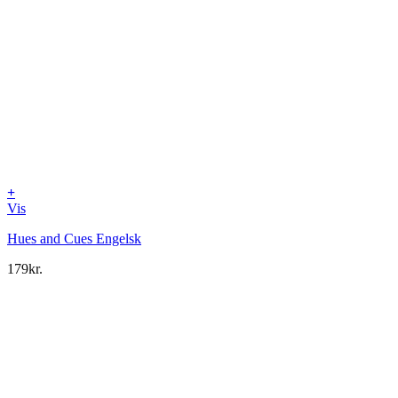
+
Vis
Hues and Cues Engelsk
179
kr.