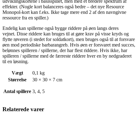
udviklingskortene i basisspillet, men med et bredere spektrum af
effekter. (Nogle kort balanceres også bedre – det nye Resource
Monopol-kort kan f.eks. Ikke tage mere end 2 af den navngivne
ressource fra en spiller.)
Endelig kan spillerne også bygge riddere på øen langs deres
vejnet. Disse riddere kan bruges til at gøre krav på visse kryds og
flytte røveren (i stedet for soldatkort), men bruges også til at forsvare
øen mod periodiske barbarangreb. Hvis øen er forsvaret med succes,
belønnes spilleren / spillerne, der har flest riddere. Hvis ikke, har
spilleren / spillerne med de færreste riddere hver en by nedgraderet
til en løsning.
Vægt
0,1 kg
Størrelse
30 × 30 × 7 cm
Antal spillere
3, 4, 5
Relaterede varer