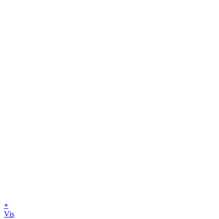
+
Vis