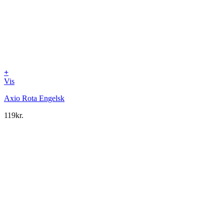
+
Vis
Axio Rota Engelsk
119
kr.