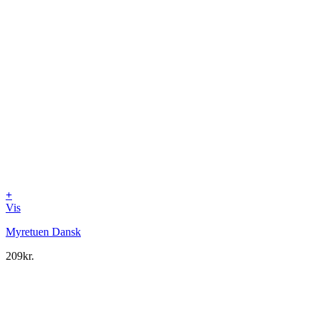
+
Vis
Myretuen Dansk
209
kr.