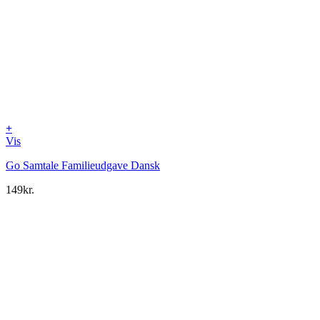
+
Vis
Go Samtale Familieudgave Dansk
149
kr.