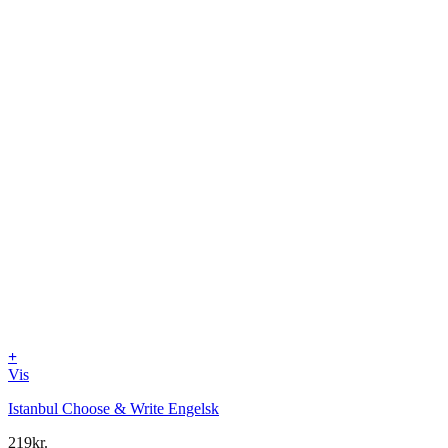
+
Vis
Istanbul Choose & Write Engelsk
219
kr.