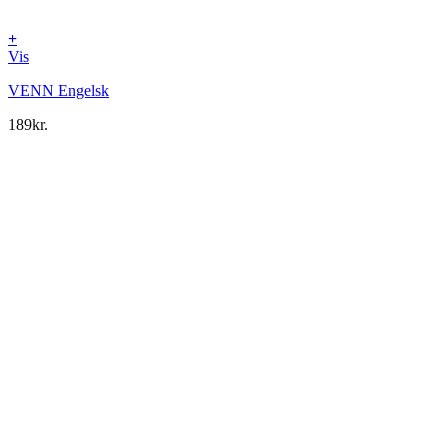
+
Vis
VENN Engelsk
189
kr.