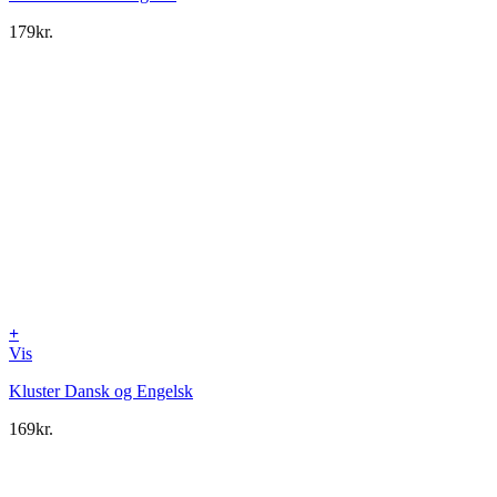
179
kr.
+
Vis
Kluster Dansk og Engelsk
169
kr.