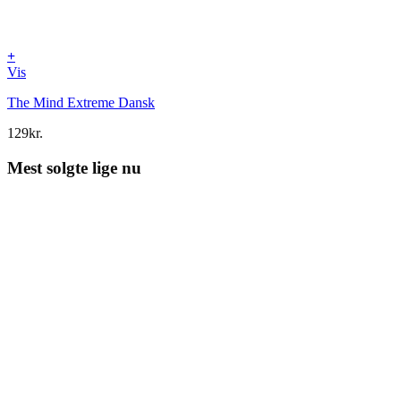
+
Vis
The Mind Extreme Dansk
129
kr.
Mest solgte lige nu