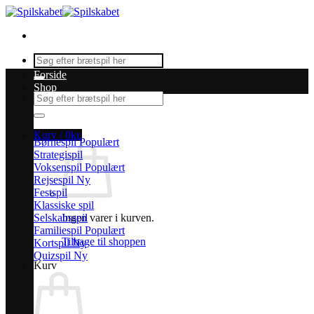
Fortsæt
til
indhold
Søg
efter:
Forside
Shop
Søg
efter:
Kurv /
0
kr.
Børnespil
Strategispil
Voksenspil
Rejsespil
Festspil
Klassiske spil
Selskabsspil
Ingen varer i kurven.
Familiespil
Tilbage til shoppen
Kortspil
Quizspil
Kurv