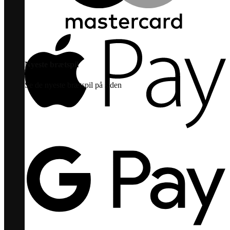
Nyeste brætspil
Se de nyeste brætspil på siden