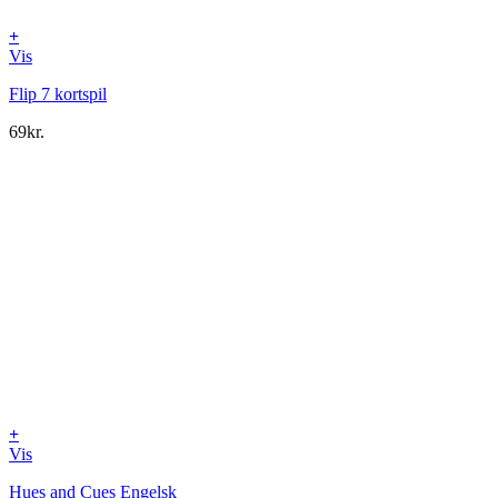
+
Vis
Flip 7 kortspil
69
kr.
+
Vis
Hues and Cues Engelsk