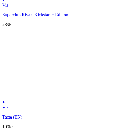
Vis
Superclub Rivals Kickstarter Edition
239
kr.
+
Vis
Tacta (EN)
109
kr.