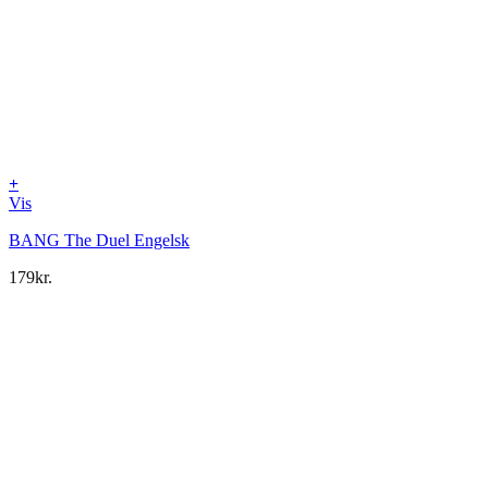
+
Vis
BANG The Duel Engelsk
179
kr.