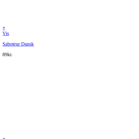
+
Vis
Saboteur Dansk
89
kr.
+