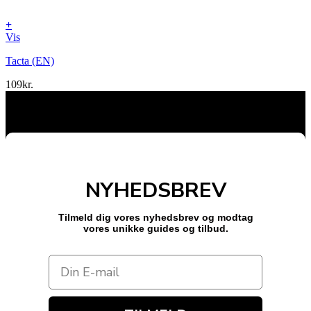
+
Vis
Tacta (EN)
109
kr.
NYHEDSBREV
Tilmeld dig vores nyhedsbrev og modtag
vores unikke guides og tilbud.