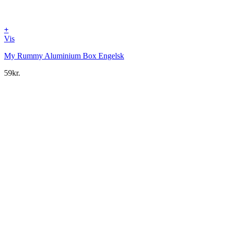
+
Vis
My Rummy Aluminium Box Engelsk
59
kr.