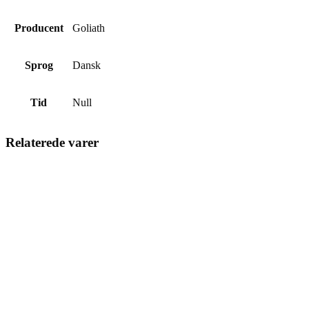
Producent
Goliath
Sprog
Dansk
Tid
Null
Relaterede varer