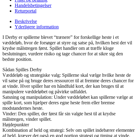
Handelsbetingelser
Returportal
Beskrivelse
Yderligere information
I Derby er spillerne blevet “trænere” for forskellige heste i et
væddeløb, hvor de forsøger at styre og satse på, hvilken hest der vil
krydse målstregen først. Spillet handler om at træffe kloge
beslutninger, vurdere risiko og tage chancer for at sikre sig den
bedste position.
Sådan Spilles Derby
Væddeløb og strategiske valg: Spillerne skal vælge hvilke heste de
vil satse på og bruge deres ressourcer til at fremme deres chancer for
at vinde. Hver spiller har en håndfuld kort, der kan bruges til at
manipulere væddeløbet og påvirke udfaldet.
Satsning og manipulation: Under væddeløbet kan spillerne vælge at
spille kort, som hjælper deres egne heste frem eller bremse
modstandernes heste.
Vinder: Den spiller, der først får sin valgte hest til at krydse
målstregen, vinder spillet.
Højdepunkter
Kombination af held og strategi: Selv om spillet indebærer elementer
af held, kræver det også en god portion strategi og timing at vinde.