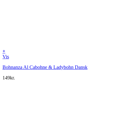
+
Vis
Bohnanza Al Cabohne & Ladybohn Dansk
149
kr.