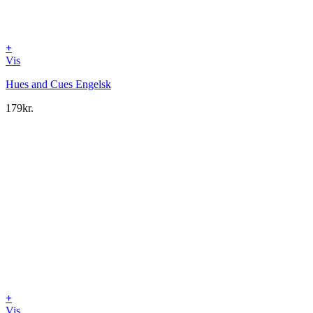
+
Vis
Hues and Cues Engelsk
179
kr.
+
Vis