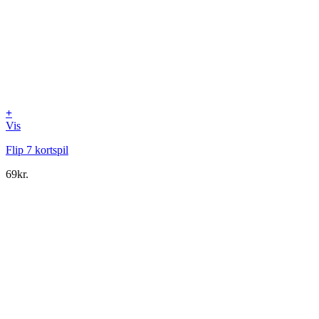
+
Vis
Flip 7 kortspil
69
kr.