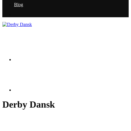
Blog
Derby Dansk