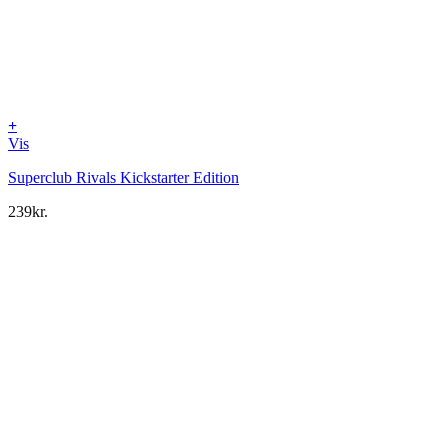
+
Vis
Superclub Rivals Kickstarter Edition
239
kr.