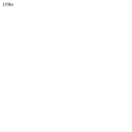
119
kr.