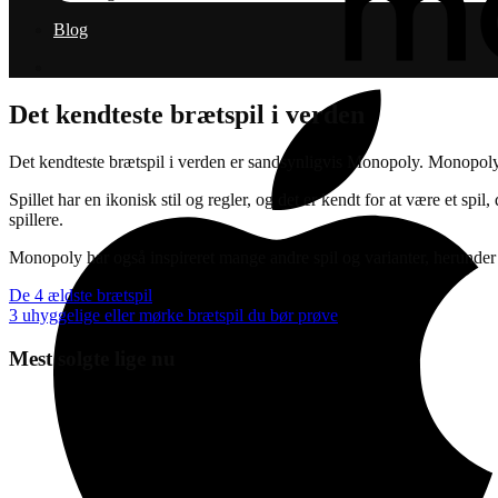
Blog
Det kendteste brætspil i verden
Det kendteste brætspil i verden er sandsynligvis Monopoly. Monopoly 
Spillet har en ikonisk stil og regler, og det er kendt for at være et s
spillere.
Monopoly har også inspireret mange andre spil og varianter, herunder 
De 4 ældste brætspil
3 uhyggelige eller mørke brætspil du bør prøve
Mest solgte lige nu