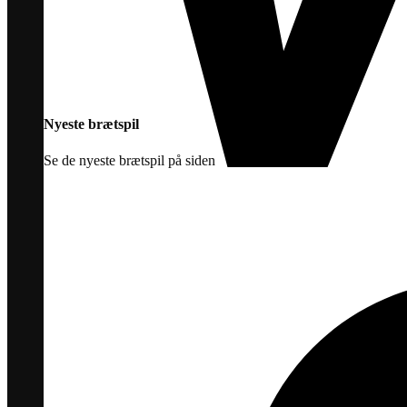
Nyeste brætspil
Se de nyeste brætspil på siden