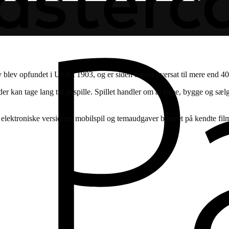
blev opfundet i USA i 1903, og er siden blevet oversat til mere end 40 
pil, der kan tage lang tid at spille. Spillet handler om at købe, bygge og
elektroniske versioner, mobilspil og temaudgaver baseret på kendte film