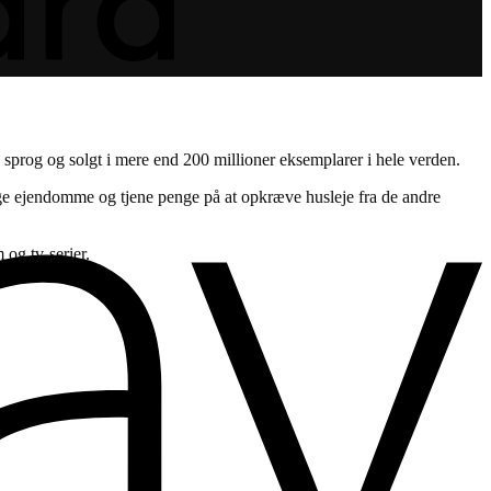
sprog og solgt i mere end 200 millioner eksemplarer i hele verden.
 sælge ejendomme og tjene penge på at opkræve husleje fra de andre
 og tv-serier.