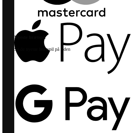
Nyeste brætspil
Se de nyeste brætspil på siden