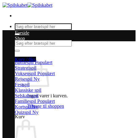
Fortsæt
til
indhold
Søg
efter:
Forside
Shop
Søg
efter:
Kurv /
0
kr.
Børnespil
Strategispil
Voksenspil
Rejsespil
Festspil
Klassiske spil
Selskabsspil
Ingen varer i kurven.
Familiespil
Tilbage til shoppen
Kortspil
Quizspil
Kurv