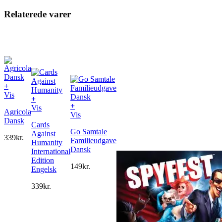
Relaterede varer
+
Vis
+
+
Vis
Agricola
Vis
Dansk
Cards
Go Samtale
Against
339
kr.
Familieudgave
Humanity
Dansk
International
Edition
149
kr.
Engelsk
339
kr.