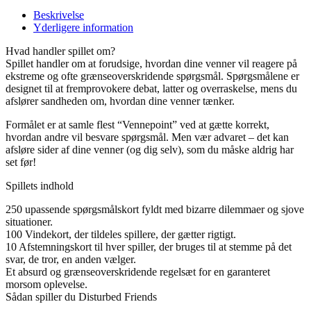
Beskrivelse
Yderligere information
Hvad handler spillet om?
Spillet handler om at forudsige, hvordan dine venner vil reagere på
ekstreme og ofte grænseoverskridende spørgsmål. Spørgsmålene er
designet til at fremprovokere debat, latter og overraskelse, mens du
afslører sandheden om, hvordan dine venner tænker.
Formålet er at samle flest “Vennepoint” ved at gætte korrekt,
hvordan andre vil besvare spørgsmål. Men vær advaret – det kan
afsløre sider af dine venner (og dig selv), som du måske aldrig har
set før!
Spillets indhold
250 upassende spørgsmålskort fyldt med bizarre dilemmaer og sjove
situationer.
100 Vindekort, der tildeles spillere, der gætter rigtigt.
10 Afstemningskort til hver spiller, der bruges til at stemme på det
svar, de tror, en anden vælger.
Et absurd og grænseoverskridende regelsæt for en garanteret
morsom oplevelse.
Sådan spiller du Disturbed Friends