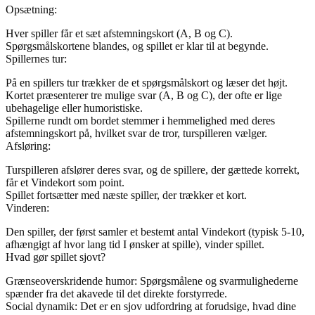
Opsætning:
Hver spiller får et sæt afstemningskort (A, B og C).
Spørgsmålskortene blandes, og spillet er klar til at begynde.
Spillernes tur:
På en spillers tur trækker de et spørgsmålskort og læser det højt.
Kortet præsenterer tre mulige svar (A, B og C), der ofte er lige
ubehagelige eller humoristiske.
Spillerne rundt om bordet stemmer i hemmelighed med deres
afstemningskort på, hvilket svar de tror, turspilleren vælger.
Afsløring:
Turspilleren afslører deres svar, og de spillere, der gættede korrekt,
får et Vindekort som point.
Spillet fortsætter med næste spiller, der trækker et kort.
Vinderen:
Den spiller, der først samler et bestemt antal Vindekort (typisk 5-10,
afhængigt af hvor lang tid I ønsker at spille), vinder spillet.
Hvad gør spillet sjovt?
Grænseoverskridende humor: Spørgsmålene og svarmulighederne
spænder fra det akavede til det direkte forstyrrede.
Social dynamik: Det er en sjov udfordring at forudsige, hvad dine