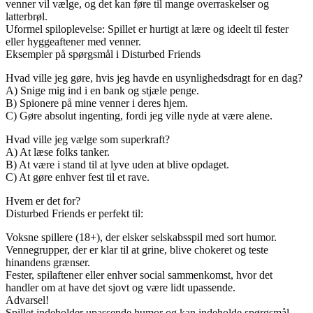
venner vil vælge, og det kan føre til mange overraskelser og
latterbrøl.
Uformel spiloplevelse: Spillet er hurtigt at lære og ideelt til fester
eller hyggeaftener med venner.
Eksempler på spørgsmål i Disturbed Friends
Hvad ville jeg gøre, hvis jeg havde en usynlighedsdragt for en dag?
A) Snige mig ind i en bank og stjæle penge.
B) Spionere på mine venner i deres hjem.
C) Gøre absolut ingenting, fordi jeg ville nyde at være alene.
Hvad ville jeg vælge som superkraft?
A) At læse folks tanker.
B) At være i stand til at lyve uden at blive opdaget.
C) At gøre enhver fest til et rave.
Hvem er det for?
Disturbed Friends er perfekt til:
Voksne spillere (18+), der elsker selskabsspil med sort humor.
Vennegrupper, der er klar til at grine, blive chokeret og teste
hinandens grænser.
Fester, spilaftener eller enhver social sammenkomst, hvor det
handler om at have det sjovt og være lidt upassende.
Advarsel!
Spillet indeholder upassende humor og kan indeholde spørgsmål,