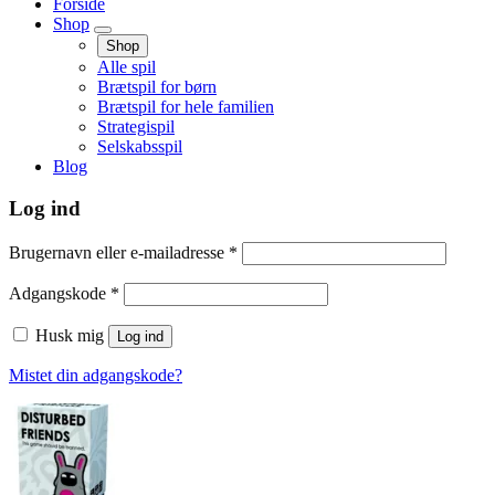
Forside
Shop
Shop
Alle spil
Brætspil for børn
Brætspil for hele familien
Strategispil
Selskabsspil
Blog
Log ind
Påkrævet
Brugernavn eller e-mailadresse
*
Påkrævet
Adgangskode
*
Husk mig
Log ind
Mistet din adgangskode?