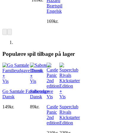
Hazard
Brætspil
Engelsk
169
kr.
Populære spil tilbage på lager
+
+
Vis
Vis
Go Samtale Familieudgave
Saboteur
+
+
Dansk
Dansk
Vis
Vis
149
kr.
89
kr.
Castle
Superclub
Panic
Rivals
2nd
Kickstarter
edition
Edition
219
kr.
239
kr.