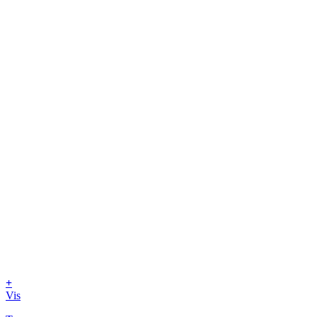
+
Vis