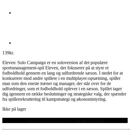
139
kr.
Eleven: Solo Campaign er en soloversion af det populære
sportsmanagement-spil Eleven, der fokuserer på at styre et
fodboldhold gennem en lang og udfordrende sæson. I stedet for at
konkurrere mod andre spillere i en multiplayer-opsætning, spiller
man som den eneste træner og manager, der står over for de
udfordringer, som et fodboldhold oplever i en sæson. Spillet tager
dig igennem en række beslutninger og strategiske valg, der spænder
fra spillerrekruttering til kampstrategi og økonomistyring.
Ikke på lager
Giv besked når varen er tilbage på lager