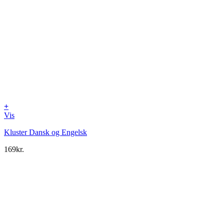
+
Vis
Kluster Dansk og Engelsk
169
kr.