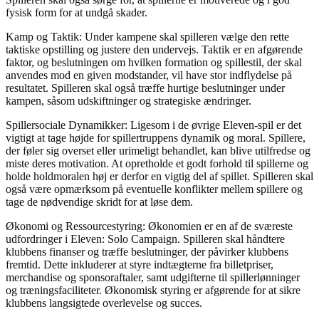
fysisk form for at undgå skader.
Kamp og Taktik: Under kampene skal spilleren vælge den rette
taktiske opstilling og justere den undervejs. Taktik er en afgørende
faktor, og beslutningen om hvilken formation og spillestil, der skal
anvendes mod en given modstander, vil have stor indflydelse på
resultatet. Spilleren skal også træffe hurtige beslutninger under
kampen, såsom udskiftninger og strategiske ændringer.
Spillersociale Dynamikker: Ligesom i de øvrige Eleven-spil er det
vigtigt at tage højde for spillertruppens dynamik og moral. Spillere,
der føler sig overset eller urimeligt behandlet, kan blive utilfredse og
miste deres motivation. At opretholde et godt forhold til spillerne og
holde holdmoralen høj er derfor en vigtig del af spillet. Spilleren skal
også være opmærksom på eventuelle konflikter mellem spillere og
tage de nødvendige skridt for at løse dem.
Økonomi og Ressourcestyring: Økonomien er en af de sværeste
udfordringer i Eleven: Solo Campaign. Spilleren skal håndtere
klubbens finanser og træffe beslutninger, der påvirker klubbens
fremtid. Dette inkluderer at styre indtægterne fra billetpriser,
merchandise og sponsoraftaler, samt udgifterne til spillerlønninger
og træningsfaciliteter. Økonomisk styring er afgørende for at sikre
klubbens langsigtede overlevelse og succes.