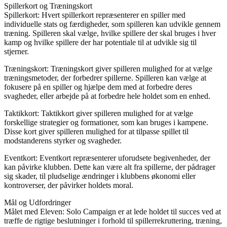
Spillerkort og Træningskort
Spillerkort: Hvert spillerkort repræsenterer en spiller med
individuelle stats og færdigheder, som spilleren kan udvikle gennem
træning. Spilleren skal vælge, hvilke spillere der skal bruges i hver
kamp og hvilke spillere der har potentiale til at udvikle sig til
stjerner.
Træningskort: Træningskort giver spilleren mulighed for at vælge
træningsmetoder, der forbedrer spillerne. Spilleren kan vælge at
fokusere på en spiller og hjælpe dem med at forbedre deres
svagheder, eller arbejde på at forbedre hele holdet som en enhed.
Taktikkort: Taktikkort giver spilleren mulighed for at vælge
forskellige strategier og formationer, som kan bruges i kampene.
Disse kort giver spilleren mulighed for at tilpasse spillet til
modstanderens styrker og svagheder.
Eventkort: Eventkort repræsenterer uforudsete begivenheder, der
kan påvirke klubben. Dette kan være alt fra spillerne, der pådrager
sig skader, til pludselige ændringer i klubbens økonomi eller
kontroverser, der påvirker holdets moral.
Mål og Udfordringer
Målet med Eleven: Solo Campaign er at lede holdet til succes ved at
træffe de rigtige beslutninger i forhold til spillerrekruttering, træning,