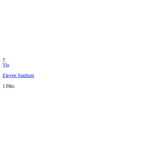
+
Vis
Eleven Stadium
139
kr.