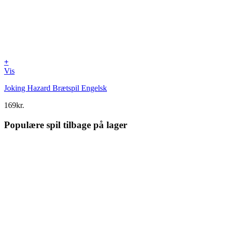
+
Vis
Joking Hazard Brætspil Engelsk
169
kr.
Populære spil tilbage på lager