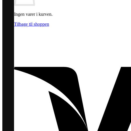
Ingen varer i kurven.
Tilbage til shoppen