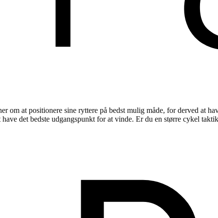
r om at positionere sine ryttere på bedst mulig måde, for derved at ha
 have det bedste udgangspunkt for at vinde. Er du en større cykel taktikk