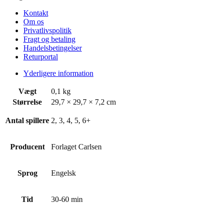
Kontakt
Om os
Privatlivspolitik
Fragt og betaling
Handelsbetingelser
Returportal
Yderligere information
Vægt
0,1 kg
Størrelse
29,7 × 29,7 × 7,2 cm
Antal spillere
2, 3, 4, 5, 6+
Producent
Forlaget Carlsen
Sprog
Engelsk
Tid
30-60 min