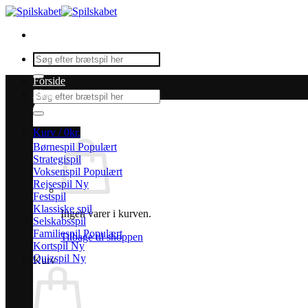
Fortsæt
til
indhold
Søg
efter:
Forside
Shop
Søg
efter:
Kurv /
0
kr.
Børnespil
Strategispil
Voksenspil
Rejsespil
Festspil
Klassiske spil
Ingen varer i kurven.
Selskabsspil
Familiespil
Tilbage til shoppen
Kortspil
Quizspil
Kurv