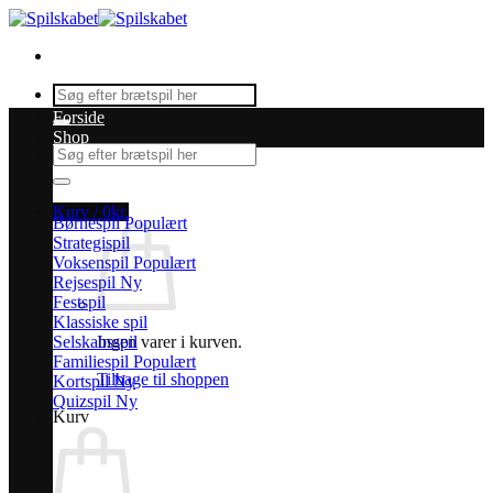
Fortsæt
til
indhold
Søg
efter:
Forside
Shop
Søg
efter:
Kurv /
0
kr.
Børnespil
Strategispil
Voksenspil
Rejsespil
Festspil
Klassiske spil
Selskabsspil
Ingen varer i kurven.
Familiespil
Tilbage til shoppen
Kortspil
Quizspil
Kurv