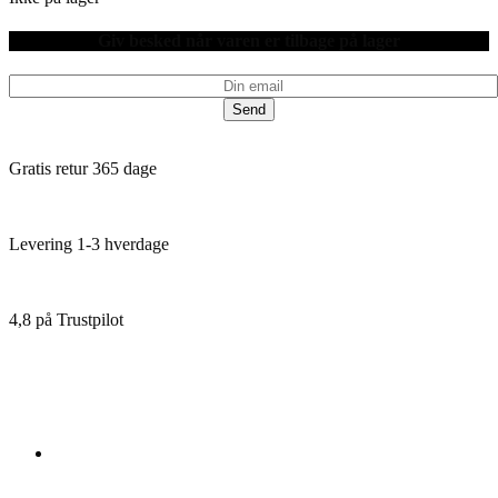
Giv besked når varen er tilbage på lager
Send
Gratis retur 365 dage
Levering 1-3 hverdage
4,8 på Trustpilot