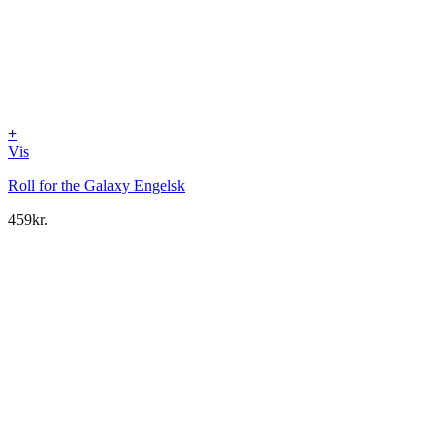
+
Vis
Roll for the Galaxy Engelsk
459
kr.