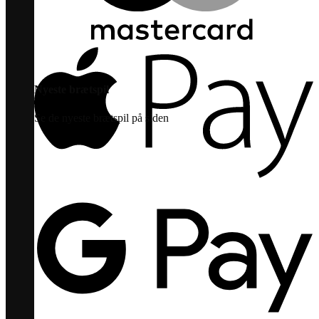
Nyeste brætspil
Se de nyeste brætspil på siden