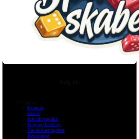
Følg Os
Navigation
Kontakt
Om os
Privatlivspolitik
Fragt og betaling
Handelsbetingelser
Returportal