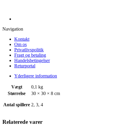
Navigation
Kontakt
Om os
Privatlivspolitik
Fragt og betaling
Handelsbetingelser
Returportal
Yderligere information
Vægt
0,1 kg
Størrelse
30 × 30 × 8 cm
Antal spillere
2, 3, 4
Relaterede varer