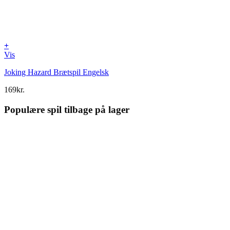
+
Vis
Joking Hazard Brætspil Engelsk
169
kr.
Populære spil tilbage på lager