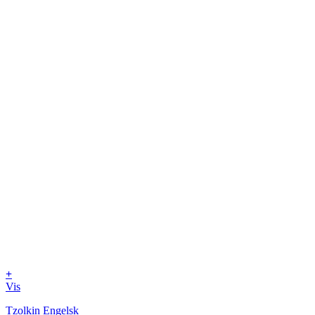
+
Vis
Tzolkin Engelsk