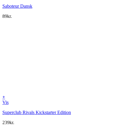
Saboteur Dansk
89
kr.
+
Vis
Superclub Rivals Kickstarter Edition
239
kr.