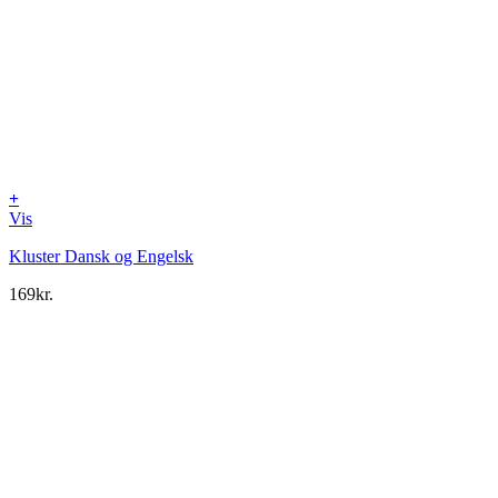
+
Vis
Kluster Dansk og Engelsk
169
kr.