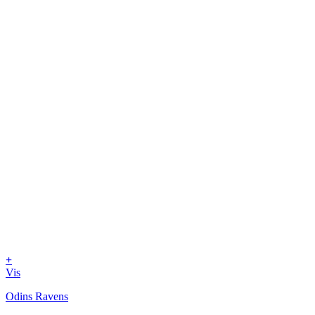
+
Vis
Odins Ravens