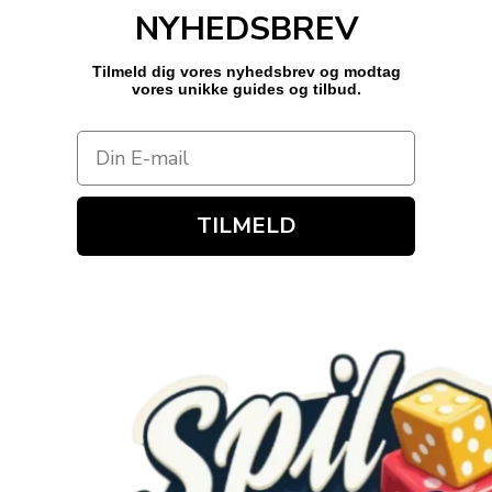
NYHEDSBREV
Tilmeld dig vores nyhedsbrev og modtag
vores unikke guides og tilbud.
TILMELD