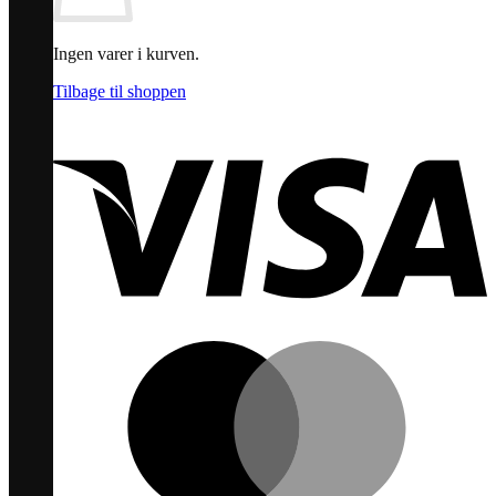
Ingen varer i kurven.
Tilbage til shoppen