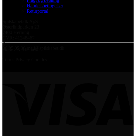
Fragt og betaling
Handelsbetingelser
Returportal
Spilskabet.dk ApS
Østerlindparken 23
7400 Herning
CVR: 41248467
©
26 85 05 38
mail@spilskabet.dk
2026 UX Themes
Terms
Privacy
Cookies