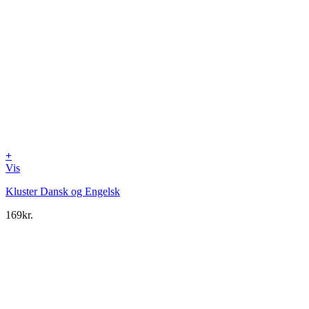
+
Vis
Kluster Dansk og Engelsk
169
kr.