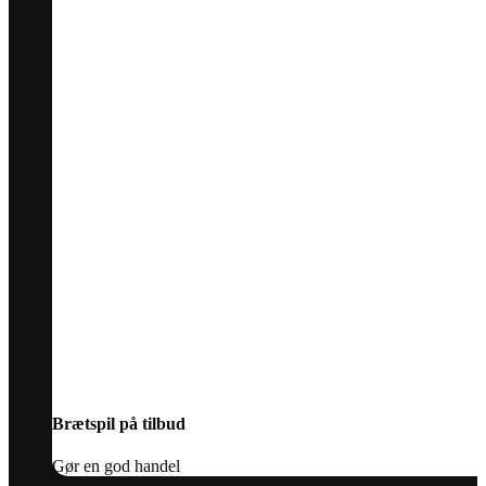
Brætspil på tilbud
Gør en god handel