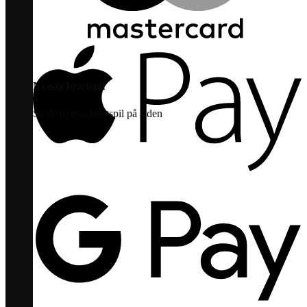
Nyeste brætspil
Se de nyeste brætspil på siden