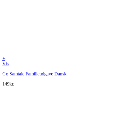
+
Vis
Go Samtale Familieudgave Dansk
149
kr.