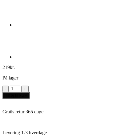
219
kr.
På lager
MicroMacro:
Crime
Tilføj til kurv
City
-
Full
Gratis retur 365 dage
House
(DA)
antal
Levering 1-3 hverdage