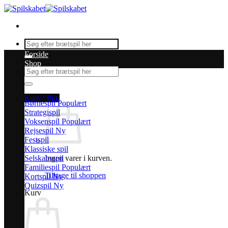
Fortsæt
til
indhold
Søg
efter:
Forside
Shop
Søg
efter:
Kurv /
0
kr.
Børnespil
Strategispil
Voksenspil
Rejsespil
Festspil
Klassiske spil
Selskabsspil
Ingen varer i kurven.
Familiespil
Tilbage til shoppen
Kortspil
Quizspil
Kurv