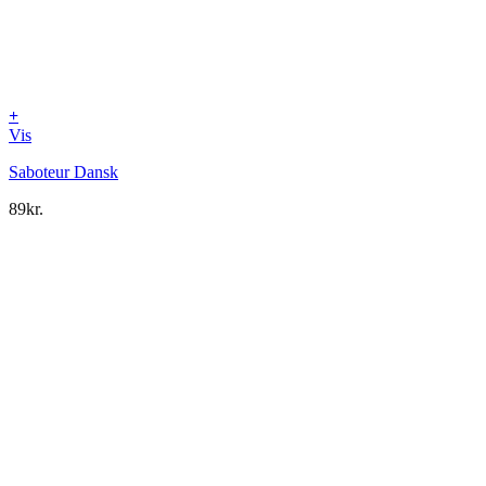
+
Vis
Saboteur Dansk
89
kr.