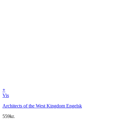
+
Vis
Architects of the West Kingdom Engelsk
559
kr.