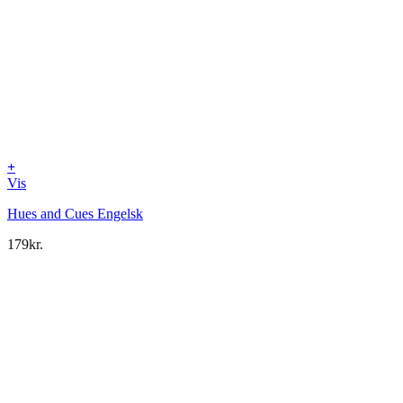
+
Vis
Hues and Cues Engelsk
179
kr.