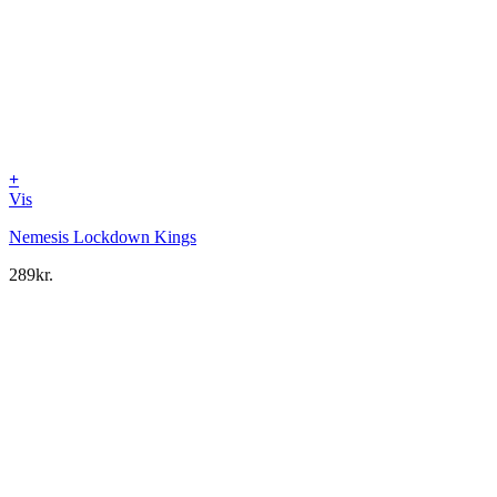
+
Vis
Nemesis Lockdown Kings
289
kr.