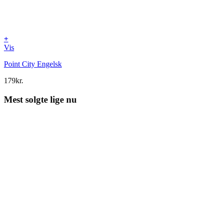
+
Vis
Point City Engelsk
179
kr.
Mest solgte lige nu