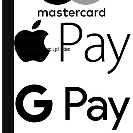
Nyeste brætspil
Se de nyeste brætspil på siden