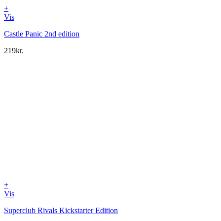
+
Vis
Castle Panic 2nd edition
219
kr.
+
Vis
Superclub Rivals Kickstarter Edition