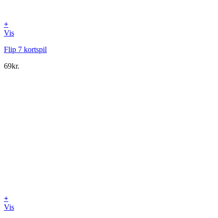
+
Vis
Flip 7 kortspil
69
kr.
+
Vis