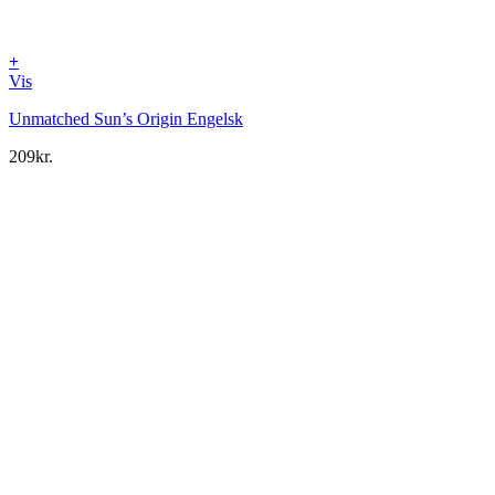
+
Vis
Unmatched Sun’s Origin Engelsk
209
kr.