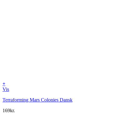
+
Vis
Terraforming Mars Colonies Dansk
169
kr.