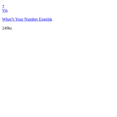
+
Vis
What?s Your Number Engelsk
249
kr.