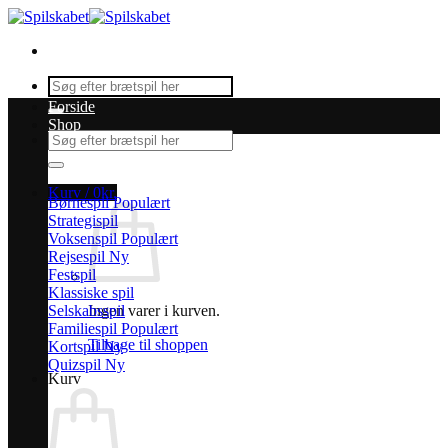
Fortsæt
til
indhold
Søg
efter:
Forside
Shop
Søg
efter:
Kurv /
0
kr.
Børnespil
Strategispil
Voksenspil
Rejsespil
Festspil
Klassiske spil
Selskabsspil
Ingen varer i kurven.
Familiespil
Tilbage til shoppen
Kortspil
Quizspil
Kurv