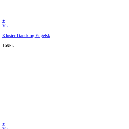
+
Vis
Kluster Dansk og Engelsk
169
kr.
+
Vis