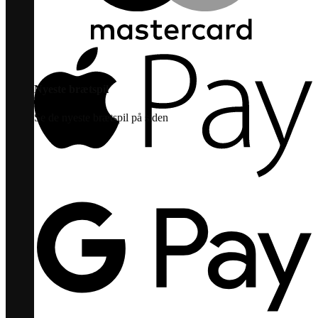
Nyeste brætspil
Se de nyeste brætspil på siden