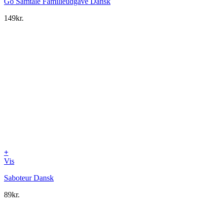
Go Samtale Familieudgave Dansk
149
kr.
+
Vis
Saboteur Dansk
89
kr.