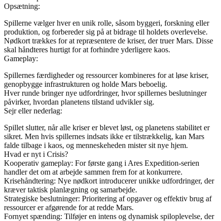
Opsætning:
Spillerne vælger hver en unik rolle, såsom byggeri, forskning eller
produktion, og forbereder sig på at bidrage til holdets overlevelse.
Nødkort trækkes for at repræsentere de kriser, der truer Mars. Disse
skal håndteres hurtigt for at forhindre yderligere kaos.
Gameplay:
Spillernes færdigheder og ressourcer kombineres for at løse kriser,
genopbygge infrastrukturen og holde Mars beboelig.
Hver runde bringer nye udfordringer, hvor spillernes beslutninger
påvirker, hvordan planetens tilstand udvikler sig.
Sejr eller nederlag:
Spillet slutter, når alle kriser er blevet løst, og planetens stabilitet er
sikret. Men hvis spillernes indsats ikke er tilstrækkelig, kan Mars
falde tilbage i kaos, og menneskeheden mister sit nye hjem.
Hvad er nyt i Crisis?
Kooperativ gameplay: For første gang i Ares Expedition-serien
handler det om at arbejde sammen frem for at konkurrere.
Krisehåndtering: Nye nødkort introducerer unikke udfordringer, der
kræver taktisk planlægning og samarbejde.
Strategiske beslutninger: Prioritering af opgaver og effektiv brug af
ressourcer er afgørende for at redde Mars.
Fornyet spænding: Tilføjer en intens og dynamisk spiloplevelse, der