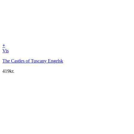
+
Vis
The Castles of Tuscany Engelsk
419
kr.