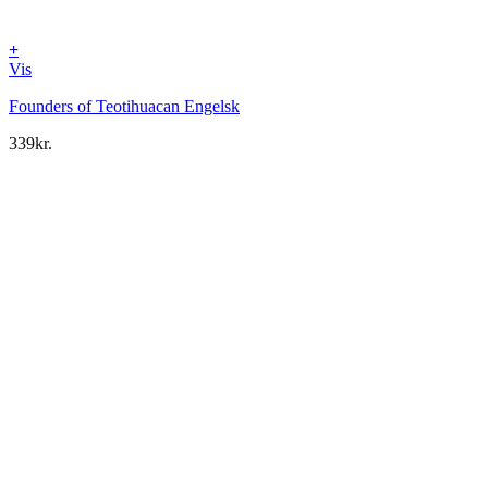
+
Vis
Founders of Teotihuacan Engelsk
339
kr.