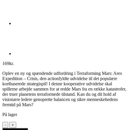
169
kr.
Oplev en ny og spændende udfordring i Terraforming Mars: Ares
Expedition – Crisis, den actionfyldte udvidelse til det populære
kortbaserede strategispil! I denne kooperative udvidelse skal
spillerne arbejde sammen for at redde Mars fra en række katastrofer,
der truer planetens terraformede tilstand. Kan du og dit hold af
visionære ledere genoprette balancen og sikre menneskehedens
fremtid på Mars?
På lager
Terraforming
Mars