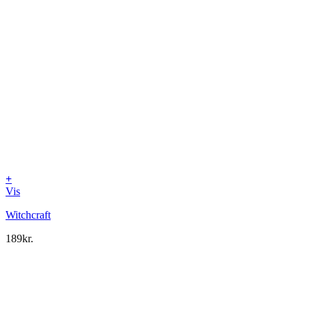
+
Vis
Witchcraft
189
kr.