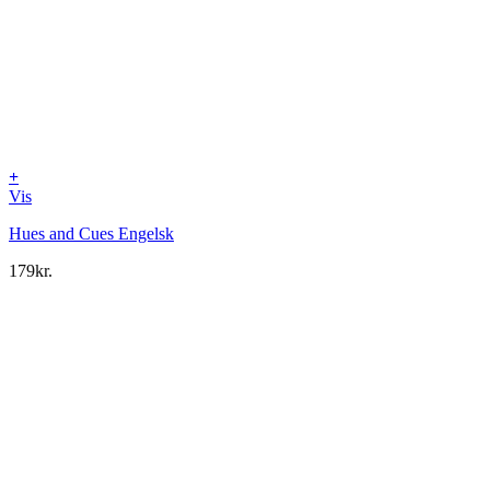
+
Vis
Hues and Cues Engelsk
179
kr.