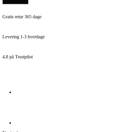
Tilføj til kurv
Ares
Expedition
Crisis
Gratis retur 365 dage
Engelsk
antal
Levering 1-3 hverdage
4,8 på Trustpilot