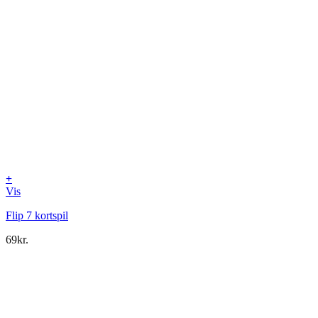
+
Vis
Flip 7 kortspil
69
kr.