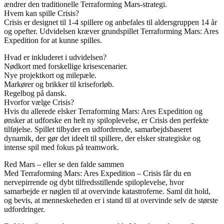
ændrer den traditionelle Terraforming Mars-strategi.
Hvem kan spille Crisis?
Crisis er designet til 1-4 spillere og anbefales til aldersgruppen 14 år
og opefter. Udvidelsen kræver grundspillet Terraforming Mars: Ares
Expedition for at kunne spilles.
Hvad er inkluderet i udvidelsen?
Nødkort med forskellige krisescenarier.
Nye projektkort og milepæle.
Markører og brikker til kriseforløb.
Regelbog på dansk.
Hvorfor vælge Crisis?
Hvis du allerede elsker Terraforming Mars: Ares Expedition og
ønsker at udforske en helt ny spiloplevelse, er Crisis den perfekte
tilføjelse. Spillet tilbyder en udfordrende, samarbejdsbaseret
dynamik, der gør det ideelt til spillere, der elsker strategiske og
intense spil med fokus på teamwork.
Red Mars – eller se den falde sammen
Med Terraforming Mars: Ares Expedition – Crisis får du en
nervepirrende og dybt tilfredsstillende spiloplevelse, hvor
samarbejde er nøglen til at overvinde katastroferne. Saml dit hold,
og bevis, at menneskeheden er i stand til at overvinde selv de største
udfordringer.