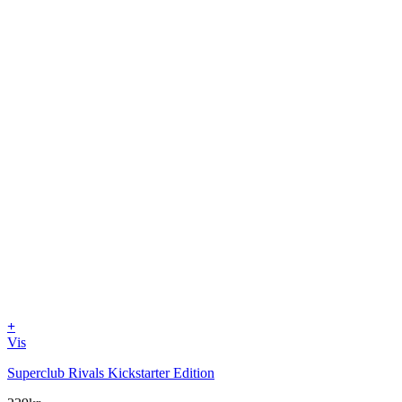
+
Vis
Superclub Rivals Kickstarter Edition