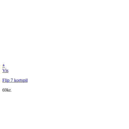
+
Vis
Flip 7 kortspil
69
kr.