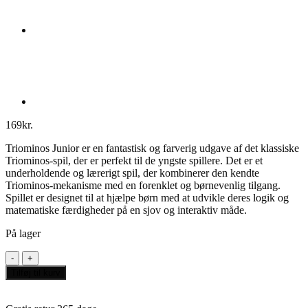
169
kr.
Triominos Junior er en fantastisk og farverig udgave af det klassiske
Triominos-spil, der er perfekt til de yngste spillere. Det er et
underholdende og lærerigt spil, der kombinerer den kendte
Triominos-mekanisme med en forenklet og børnevenlig tilgang.
Spillet er designet til at hjælpe børn med at udvikle deres logik og
matematiske færdigheder på en sjov og interaktiv måde.
På lager
Triominos
Junior
Tilføj til kurv
Dansk
antal