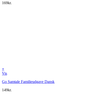
169
kr.
+
Vis
Go Samtale Familieudgave Dansk
149
kr.