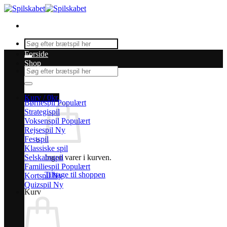
Fortsæt
til
indhold
Søg
efter:
Forside
Shop
Søg
efter:
Kurv /
0
kr.
Børnespil
Strategispil
Voksenspil
Rejsespil
Festspil
Klassiske spil
Selskabsspil
Ingen varer i kurven.
Familiespil
Tilbage til shoppen
Kortspil
Quizspil
Kurv