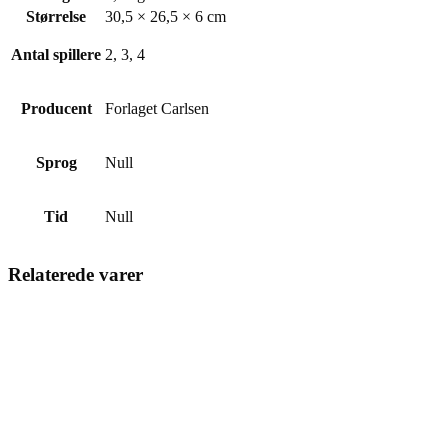
Størrelse
30,5 × 26,5 × 6 cm
Antal spillere
2, 3, 4
Producent
Forlaget Carlsen
Sprog
Null
Tid
Null
Relaterede varer