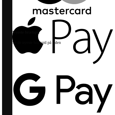
Nyeste brætspil
Se de nyeste brætspil på siden