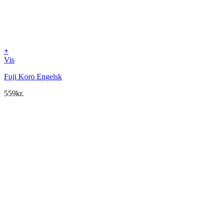
+
Vis
Fuji Koro Engelsk
559
kr.