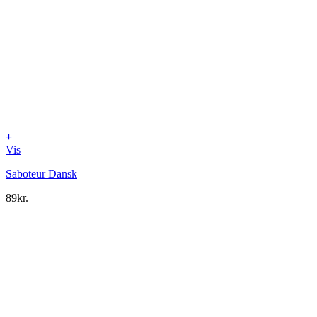
+
Vis
Saboteur Dansk
89
kr.