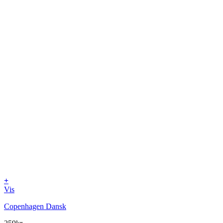
+
Vis
Copenhagen Dansk