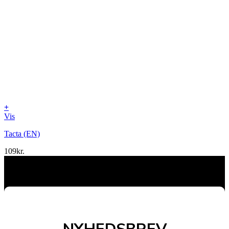
+
Vis
Tacta (EN)
109
kr.