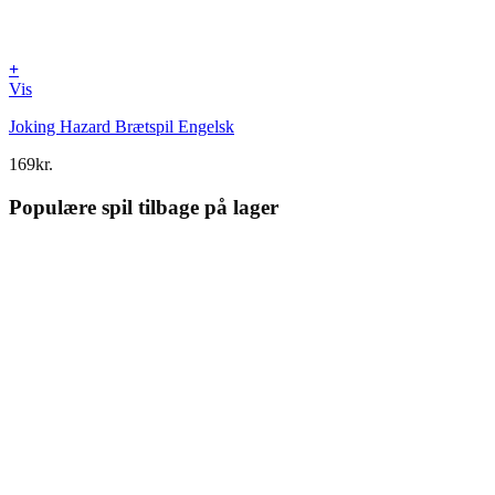
+
Vis
Joking Hazard Brætspil Engelsk
169
kr.
Populære spil tilbage på lager