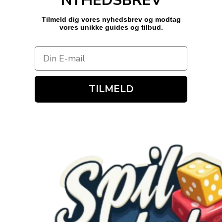
NYHEDSBREV
Tilmeld dig vores nyhedsbrev og modtag
vores unikke guides og tilbud.
TILMELD