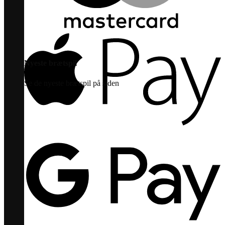
Nyeste brætspil
Se de nyeste brætspil på siden