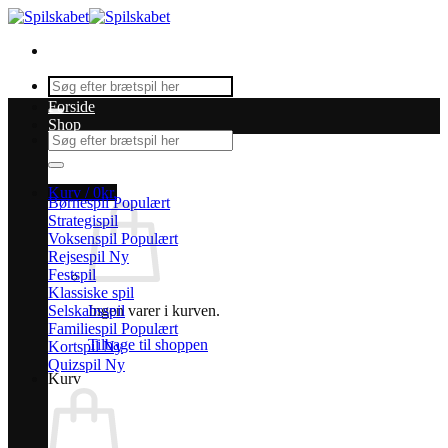
Fortsæt
til
indhold
Søg
efter:
Forside
Shop
Søg
efter:
Kurv /
0
kr.
Børnespil
Strategispil
Voksenspil
Rejsespil
Festspil
Klassiske spil
Selskabsspil
Ingen varer i kurven.
Familiespil
Tilbage til shoppen
Kortspil
Quizspil
Kurv