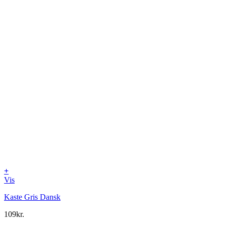
+
Vis
Kaste Gris Dansk
109
kr.