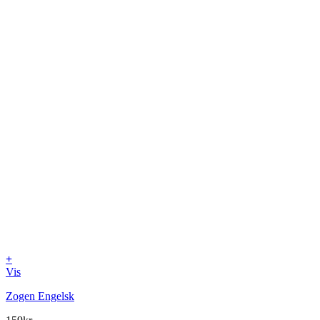
+
Vis
Zogen Engelsk