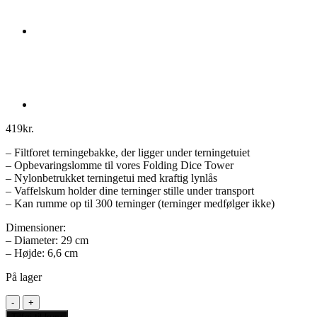
419
kr.
– Filtforet terningebakke, der ligger under terningetuiet
– Opbevaringslomme til vores Folding Dice Tower
– Nylonbetrukket terningetui med kraftig lynlås
– Vaffelskum holder dine terninger stille under transport
– Kan rumme op til 300 terninger (terninger medfølger ikke)
Dimensioner:
– Diameter: 29 cm
– Højde: 6,6 cm
På lager
XL
Dice