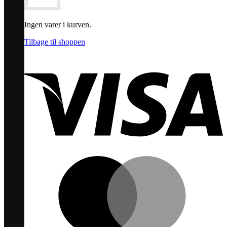
Ingen varer i kurven.
Tilbage til shoppen