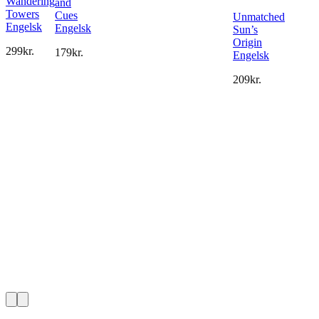
Wandering
and
Towers
Cues
Unmatched
Engelsk
Engelsk
Sun’s
Origin
299
kr.
179
kr.
Engelsk
209
kr.