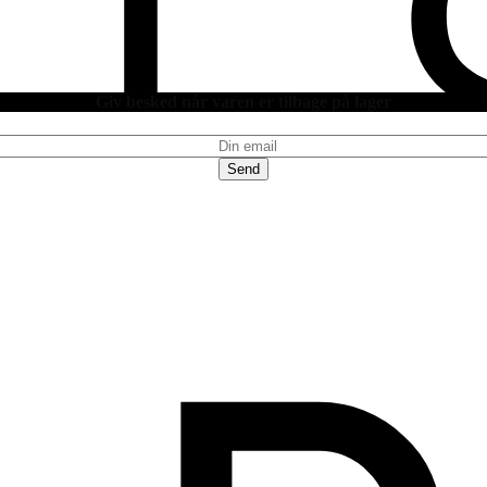
Giv besked når varen er tilbage på lager
Send