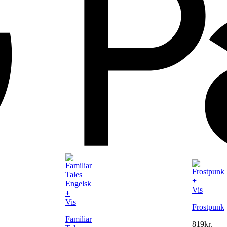
+
Vis
+
Vis
Frostpunk
Familiar
819
kr.