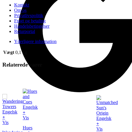
Kontakt
Om os
Privatlivspolitik
Fragt og betaling
Handelsbetingelser
Returportal
Yderligere information
Vægt
0,1 kg
Relaterede varer
+
+
Vis
Vis
+
Hues
Vis