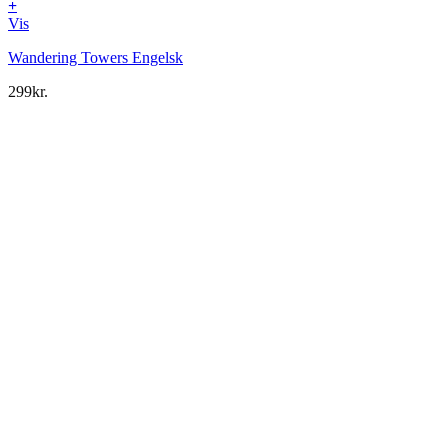
+
Vis
Wandering Towers Engelsk
299
kr.