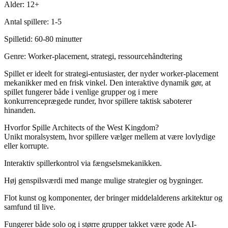
Alder: 12+
Antal spillere: 1-5
Spilletid: 60-80 minutter
Genre: Worker-placement, strategi, ressourcehåndtering
Spillet er ideelt for strategi-entusiaster, der nyder worker-placement
mekanikker med en frisk vinkel. Den interaktive dynamik gør, at
spillet fungerer både i venlige grupper og i mere
konkurrenceprægede runder, hvor spillere taktisk saboterer
hinanden.
Hvorfor Spille Architects of the West Kingdom?
Unikt moralsystem, hvor spillere vælger mellem at være lovlydige
eller korrupte.
Interaktiv spillerkontrol via fængselsmekanikken.
Høj genspilsværdi med mange mulige strategier og bygninger.
Flot kunst og komponenter, der bringer middelalderens arkitektur og
samfund til live.
Fungerer både solo og i større grupper takket være gode AI-