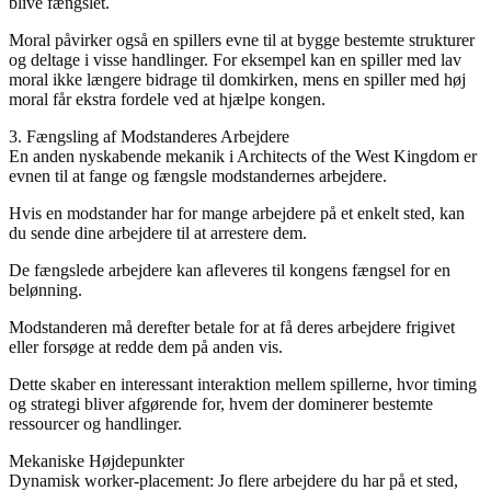
blive fængslet.
Moral påvirker også en spillers evne til at bygge bestemte strukturer
og deltage i visse handlinger. For eksempel kan en spiller med lav
moral ikke længere bidrage til domkirken, mens en spiller med høj
moral får ekstra fordele ved at hjælpe kongen.
3. Fængsling af Modstanderes Arbejdere
En anden nyskabende mekanik i Architects of the West Kingdom er
evnen til at fange og fængsle modstandernes arbejdere.
Hvis en modstander har for mange arbejdere på et enkelt sted, kan
du sende dine arbejdere til at arrestere dem.
De fængslede arbejdere kan afleveres til kongens fængsel for en
belønning.
Modstanderen må derefter betale for at få deres arbejdere frigivet
eller forsøge at redde dem på anden vis.
Dette skaber en interessant interaktion mellem spillerne, hvor timing
og strategi bliver afgørende for, hvem der dominerer bestemte
ressourcer og handlinger.
Mekaniske Højdepunkter
Dynamisk worker-placement: Jo flere arbejdere du har på et sted,