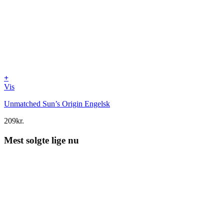
+
Vis
Unmatched Sun’s Origin Engelsk
209
kr.
Mest solgte lige nu