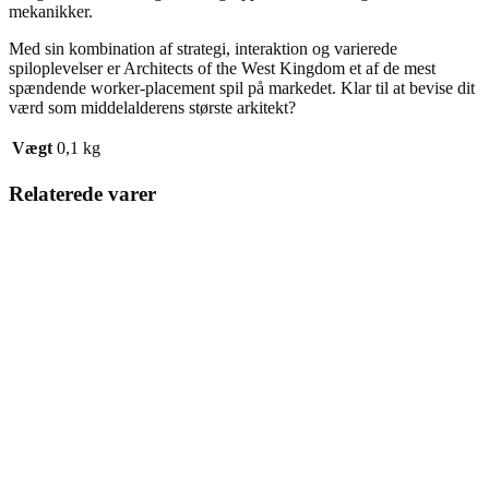
mekanikker.
Med sin kombination af strategi, interaktion og varierede
spiloplevelser er Architects of the West Kingdom et af de mest
spændende worker-placement spil på markedet. Klar til at bevise dit
værd som middelalderens største arkitekt?
Vægt
0,1 kg
Relaterede varer