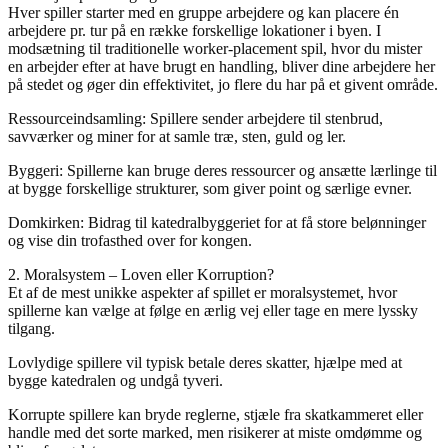
Hver spiller starter med en gruppe arbejdere og kan placere én
arbejdere pr. tur på en række forskellige lokationer i byen. I
modsætning til traditionelle worker-placement spil, hvor du mister
en arbejder efter at have brugt en handling, bliver dine arbejdere her
på stedet og øger din effektivitet, jo flere du har på et givent område.
Ressourceindsamling: Spillere sender arbejdere til stenbrud,
savværker og miner for at samle træ, sten, guld og ler.
Byggeri: Spillerne kan bruge deres ressourcer og ansætte lærlinge til
at bygge forskellige strukturer, som giver point og særlige evner.
Domkirken: Bidrag til katedralbyggeriet for at få store belønninger
og vise din trofasthed over for kongen.
2. Moralsystem – Loven eller Korruption?
Et af de mest unikke aspekter af spillet er moralsystemet, hvor
spillerne kan vælge at følge en ærlig vej eller tage en mere lyssky
tilgang.
Lovlydige spillere vil typisk betale deres skatter, hjælpe med at
bygge katedralen og undgå tyveri.
Korrupte spillere kan bryde reglerne, stjæle fra skatkammeret eller
handle med det sorte marked, men risikerer at miste omdømme og