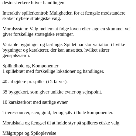
desto stærkere bliver handlingen.
Interaktiv spillerkontrol: Muligheden for at fængsle modstandere
skaber dybere strategiske valg.
Moralsystem: Valg mellem at følge loven eller tage en skummel vej
giver forskellige strategiske retninger.
Variable bygninger og lærlinge: Spillet har stor variation i hvilke
bygninger og karakterer, der kan ansættes, hvilket sikrer
genspilsværdi.
Spilindhold og Komponenter
1 spillebræt med forskellige lokationer og handlinger.
40 arbejdere pr. spiller (i 5 farver).
35 byggekort, som giver unikke evner og sejrspoint.
10 karakterkort med særlige evner.
Træressourcer, sten, guld, ler og sølv i flotte komponenter.
Moralskala og fængsel til at holde styr på spilleres etiske valg.
Målgruppe og Spiloplevelse