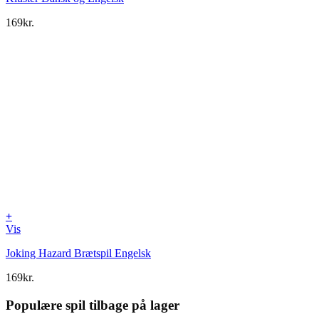
169
kr.
+
Vis
Joking Hazard Brætspil Engelsk
169
kr.
Populære spil tilbage på lager