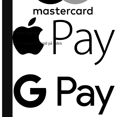
Nyeste brætspil
Se de nyeste brætspil på siden