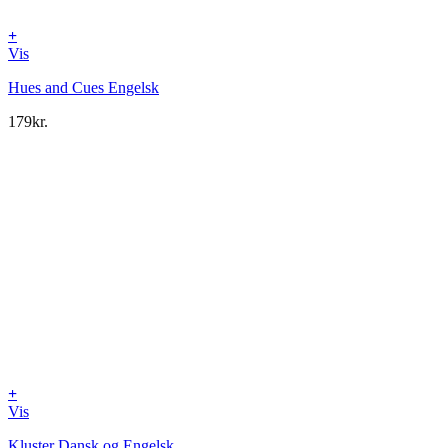
+
Vis
Hues and Cues Engelsk
179
kr.
+
Vis
Kluster Dansk og Engelsk