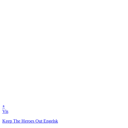
+
Vis
Keep The Heroes Out Engelsk