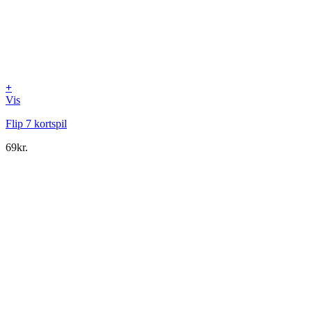
+
Vis
Flip 7 kortspil
69
kr.