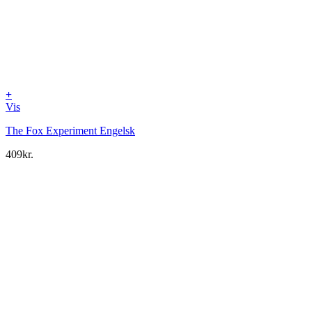
+
Vis
The Fox Experiment Engelsk
409
kr.