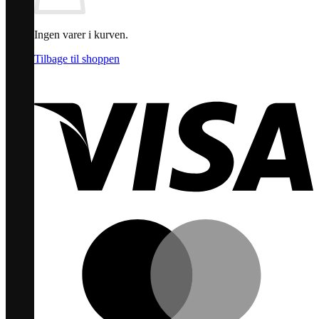
Ingen varer i kurven.
Tilbage til shoppen