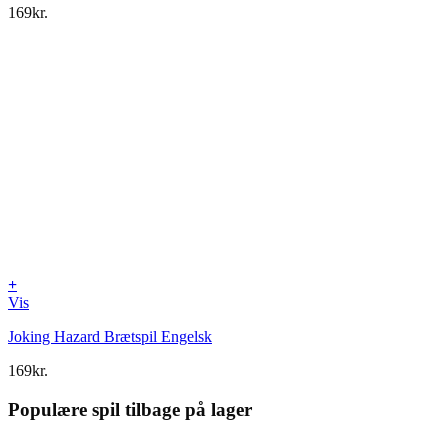
169
kr.
+
Vis
Joking Hazard Brætspil Engelsk
169
kr.
Populære spil tilbage på lager