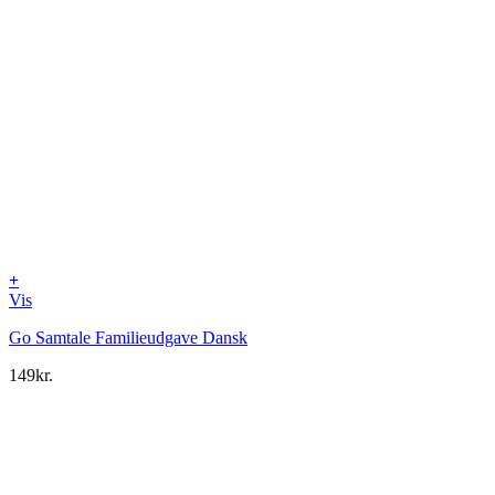
+
Vis
Go Samtale Familieudgave Dansk
149
kr.