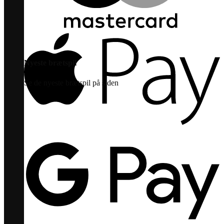
Nyeste brætspil
Se de nyeste brætspil på siden