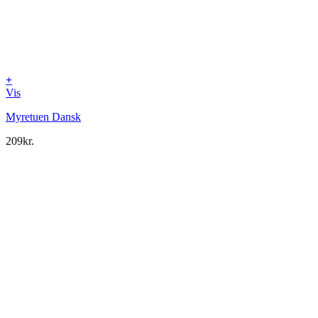
+
Vis
Myretuen Dansk
209
kr.