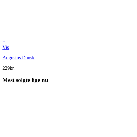
+
Vis
Augustus Dansk
229
kr.
Mest solgte lige nu