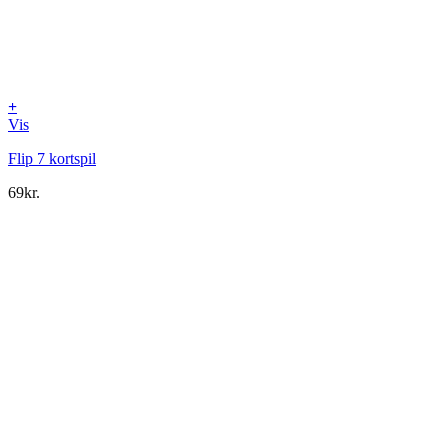
+
Vis
Flip 7 kortspil
69
kr.