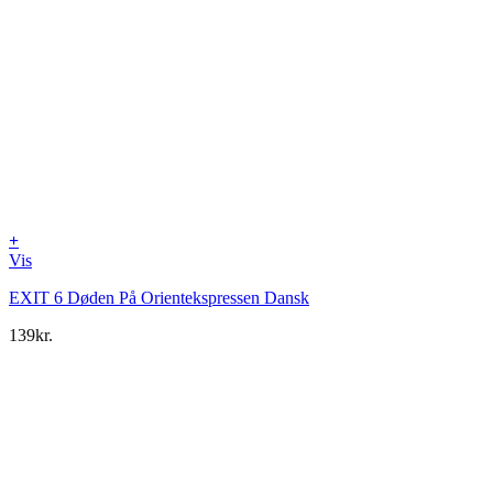
+
Vis
EXIT 6 Døden På Orientekspressen Dansk
139
kr.