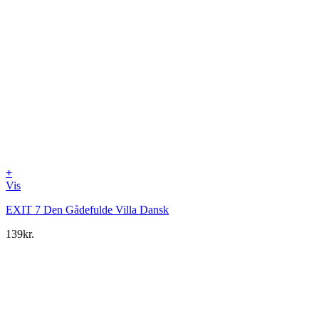
+
Vis
EXIT 7 Den Gådefulde Villa Dansk
139
kr.