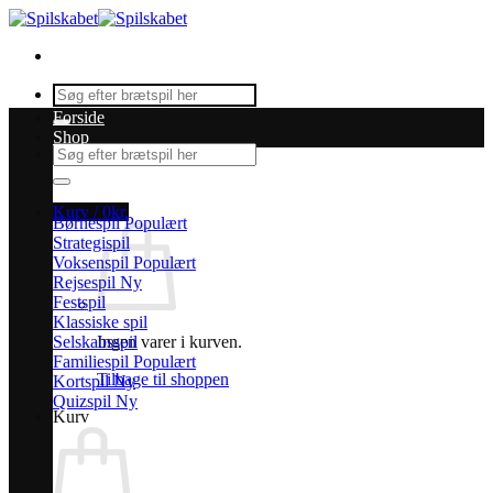
Fortsæt
til
indhold
Søg
efter:
Forside
Shop
Søg
efter:
Kurv /
0
kr.
Børnespil
Strategispil
Voksenspil
Rejsespil
Festspil
Klassiske spil
Selskabsspil
Ingen varer i kurven.
Familiespil
Tilbage til shoppen
Kortspil
Quizspil
Kurv