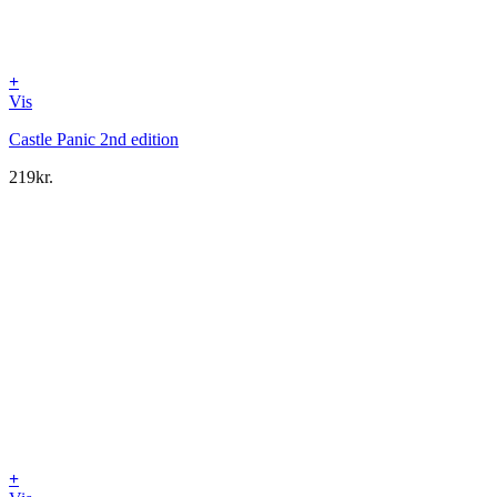
+
Vis
Castle Panic 2nd edition
219
kr.
+