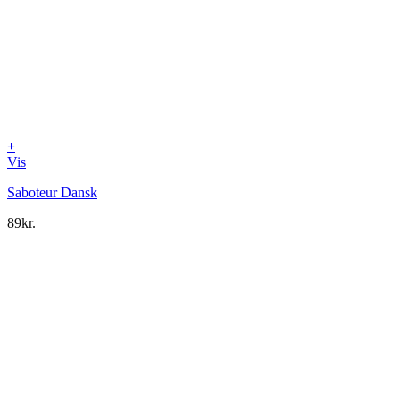
+
Vis
Saboteur Dansk
89
kr.