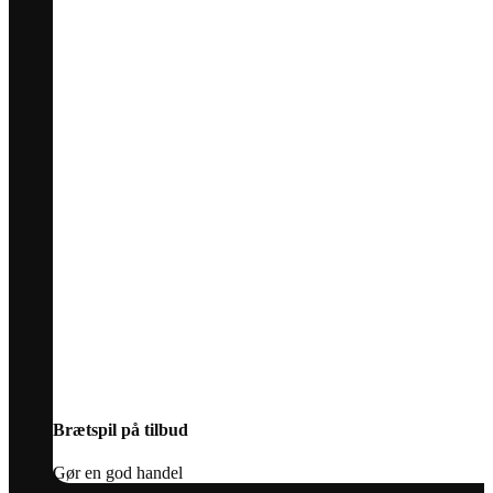
Brætspil på tilbud
Gør en god handel