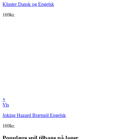
Kluster Dansk og Engelsk
169
kr.
+
Vis
Joking Hazard Brætspil Engelsk
169
kr.
Populære spil tilbage på lager