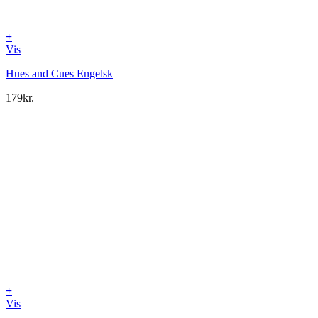
+
Vis
Hues and Cues Engelsk
179
kr.
+
Vis