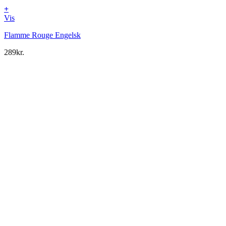
+
Vis
Flamme Rouge Engelsk
289
kr.