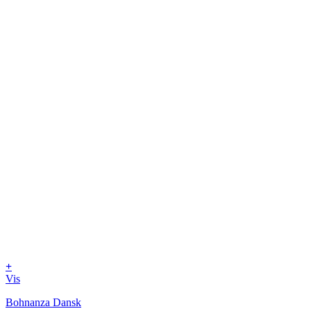
+
Vis
Bohnanza Dansk