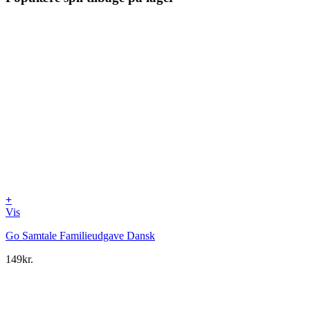
+
Vis
Go Samtale Familieudgave Dansk
149
kr.