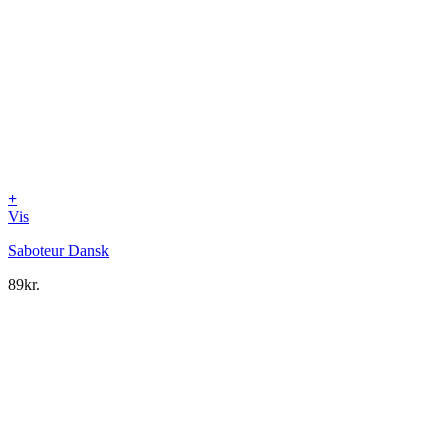
+
Vis
Saboteur Dansk
89
kr.