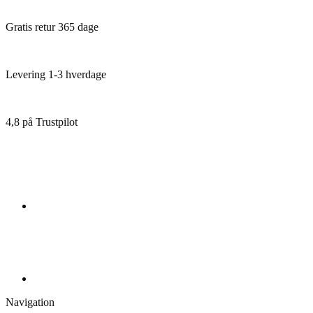
og
Engelsk
Gratis retur 365 dage
antal
Levering 1-3 hverdage
4,8 på Trustpilot
Navigation