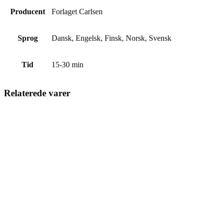
Producent
Forlaget Carlsen
Sprog
Dansk, Engelsk, Finsk, Norsk, Svensk
Tid
15-30 min
Relaterede varer