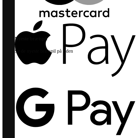
Nyeste brætspil
Se de nyeste brætspil på siden