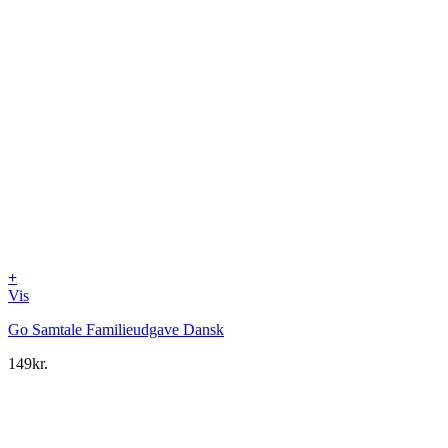
+
Vis
Go Samtale Familieudgave Dansk
149
kr.