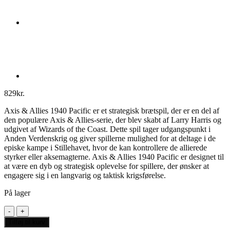
829
kr.
Axis & Allies 1940 Pacific er et strategisk brætspil, der er en del af
den populære Axis & Allies-serie, der blev skabt af Larry Harris og
udgivet af Wizards of the Coast. Dette spil tager udgangspunkt i
Anden Verdenskrig og giver spillerne mulighed for at deltage i de
episke kampe i Stillehavet, hvor de kan kontrollere de allierede
styrker eller aksemagterne. Axis & Allies 1940 Pacific er designet til
at være en dyb og strategisk oplevelse for spillere, der ønsker at
engagere sig i en langvarig og taktisk krigsførelse.
På lager
Axis
&
Tilføj til kurv
Allies