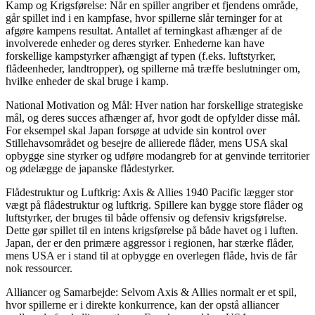
Kamp og Krigsførelse: Når en spiller angriber et fjendens område,
går spillet ind i en kampfase, hvor spillerne slår terninger for at
afgøre kampens resultat. Antallet af terningkast afhænger af de
involverede enheder og deres styrker. Enhederne kan have
forskellige kampstyrker afhængigt af typen (f.eks. luftstyrker,
flådeenheder, landtropper), og spillerne må træffe beslutninger om,
hvilke enheder de skal bruge i kamp.
National Motivation og Mål: Hver nation har forskellige strategiske
mål, og deres succes afhænger af, hvor godt de opfylder disse mål.
For eksempel skal Japan forsøge at udvide sin kontrol over
Stillehavsområdet og besejre de allierede flåder, mens USA skal
opbygge sine styrker og udføre modangreb for at genvinde territorier
og ødelægge de japanske flådestyrker.
Flådestruktur og Luftkrig: Axis & Allies 1940 Pacific lægger stor
vægt på flådestruktur og luftkrig. Spillere kan bygge store flåder og
luftstyrker, der bruges til både offensiv og defensiv krigsførelse.
Dette gør spillet til en intens krigsførelse på både havet og i luften.
Japan, der er den primære aggressor i regionen, har stærke flåder,
mens USA er i stand til at opbygge en overlegen flåde, hvis de får
nok ressourcer.
Alliancer og Samarbejde: Selvom Axis & Allies normalt er et spil,
hvor spillerne er i direkte konkurrence, kan der opstå alliancer