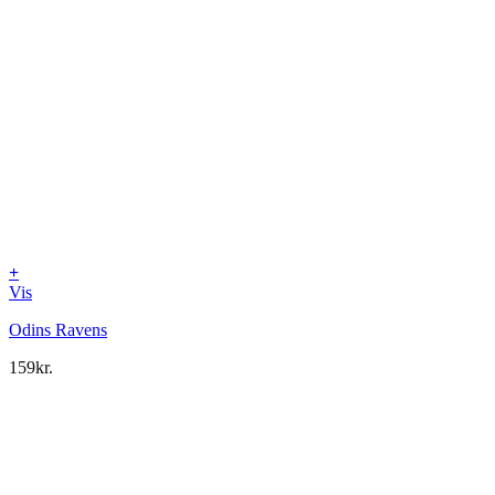
+
Vis
Odins Ravens
159
kr.