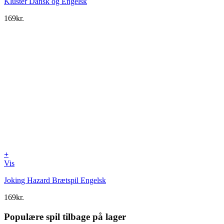
Kluster Dansk og Engelsk
169
kr.
+
Vis
Joking Hazard Brætspil Engelsk
169
kr.
Populære spil tilbage på lager