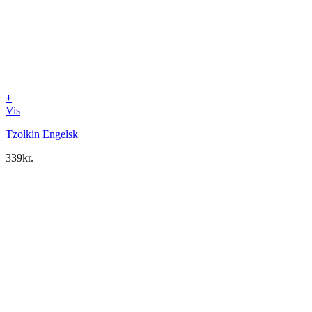
+
Vis
Tzolkin Engelsk
339
kr.