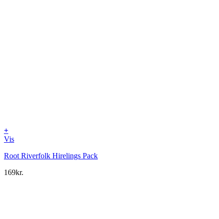
+
Vis
Root Riverfolk Hirelings Pack
169
kr.