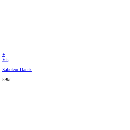
+
Vis
Saboteur Dansk
89
kr.