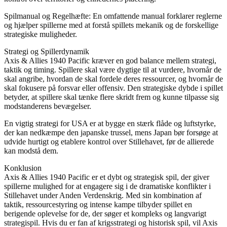
Spilmanual og Regelhæfte: En omfattende manual forklarer reglerne
og hjælper spillerne med at forstå spillets mekanik og de forskellige
strategiske muligheder.
Strategi og Spillerdynamik
Axis & Allies 1940 Pacific kræver en god balance mellem strategi,
taktik og timing. Spillere skal være dygtige til at vurdere, hvornår de
skal angribe, hvordan de skal fordele deres ressourcer, og hvornår de
skal fokusere på forsvar eller offensiv. Den strategiske dybde i spillet
betyder, at spillere skal tænke flere skridt frem og kunne tilpasse sig
modstanderens bevægelser.
En vigtig strategi for USA er at bygge en stærk flåde og luftstyrke,
der kan nedkæmpe den japanske trussel, mens Japan bør forsøge at
udvide hurtigt og etablere kontrol over Stillehavet, før de allierede
kan modstå dem.
Konklusion
Axis & Allies 1940 Pacific er et dybt og strategisk spil, der giver
spillerne mulighed for at engagere sig i de dramatiske konflikter i
Stillehavet under Anden Verdenskrig. Med sin kombination af
taktik, ressourcestyring og intense kampe tilbyder spillet en
berigende oplevelse for de, der søger et kompleks og langvarigt
strategispil. Hvis du er fan af krigsstrategi og historisk spil, vil Axis