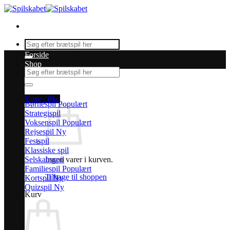
Fortsæt
til
indhold
Søg
efter:
Forside
Shop
Søg
efter:
Kurv /
0
kr.
Børnespil
Strategispil
Voksenspil
Rejsespil
Festspil
Klassiske spil
Selskabsspil
Ingen varer i kurven.
Familiespil
Tilbage til shoppen
Kortspil
Quizspil
Kurv