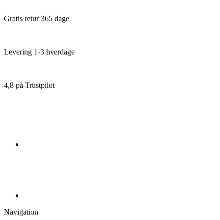
1940
Pacific
Gratis retur 365 dage
antal
Levering 1-3 hverdage
4,8 på Trustpilot
Navigation