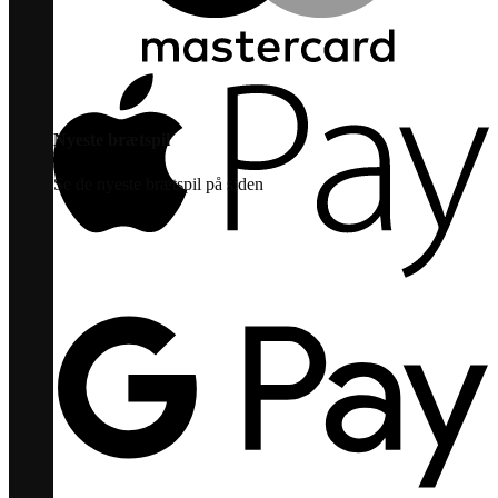
Nyeste brætspil
Se de nyeste brætspil på siden