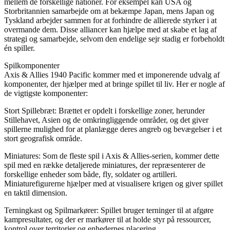
mellem de forskellige nationer. For eksempel kan USA og
Storbritannien samarbejde om at bekæmpe Japan, mens Japan og
Tyskland arbejder sammen for at forhindre de allierede styrker i at
overmande dem. Disse alliancer kan hjælpe med at skabe et lag af
strategi og samarbejde, selvom den endelige sejr stadig er forbeholdt
én spiller.
Spilkomponenter
Axis & Allies 1940 Pacific kommer med et imponerende udvalg af
komponenter, der hjælper med at bringe spillet til liv. Her er nogle af
de vigtigste komponenter:
Stort Spillebræt: Brættet er opdelt i forskellige zoner, herunder
Stillehavet, Asien og de omkringliggende områder, og det giver
spillerne mulighed for at planlægge deres angreb og bevægelser i et
stort geografisk område.
Miniatures: Som de fleste spil i Axis & Allies-serien, kommer dette
spil med en række detaljerede miniatures, der repræsenterer de
forskellige enheder som både, fly, soldater og artilleri.
Miniaturefigurerne hjælper med at visualisere krigen og giver spillet
en taktil dimension.
Terningkast og Spilmarkører: Spillet bruger terninger til at afgøre
kampresultater, og der er markører til at holde styr på ressourcer,
kontrol over territorier og enhedernes placering.