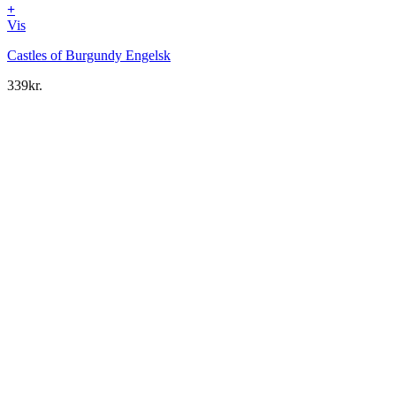
+
Vis
Castles of Burgundy Engelsk
339
kr.