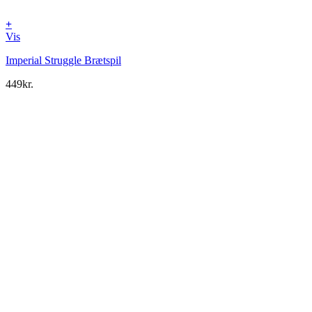
+
Vis
Imperial Struggle Brætspil
449
kr.