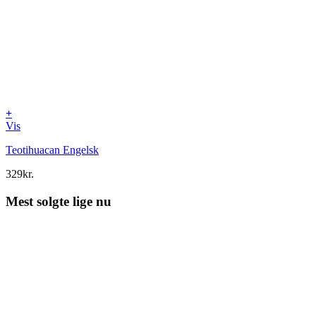
+
Vis
Teotihuacan Engelsk
329
kr.
Mest solgte lige nu