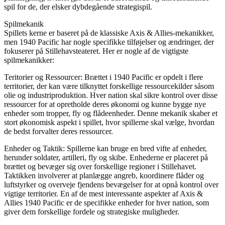
spil for de, der elsker dybdegående strategispil.
Spilmekanik
Spillets kerne er baseret på de klassiske Axis & Allies-mekanikker,
men 1940 Pacific har nogle specifikke tilføjelser og ændringer, der
fokuserer på Stillehavsteateret. Her er nogle af de vigtigste
spilmekanikker:
Teritorier og Ressourcer: Brættet i 1940 Pacific er opdelt i flere
territorier, der kan være tilknyttet forskellige ressourcekilder såsom
olie og industriproduktion. Hver nation skal sikre kontrol over disse
ressourcer for at opretholde deres økonomi og kunne bygge nye
enheder som tropper, fly og flådeenheder. Denne mekanik skaber et
stort økonomisk aspekt i spillet, hvor spillerne skal vælge, hvordan
de bedst forvalter deres ressourcer.
Enheder og Taktik: Spillerne kan bruge en bred vifte af enheder,
herunder soldater, artilleri, fly og skibe. Enhederne er placeret på
brættet og bevæger sig over forskellige regioner i Stillehavet.
Taktikken involverer at planlægge angreb, koordinere flåder og
luftstyrker og overveje fjendens bevægelser for at opnå kontrol over
vigtige territorier. En af de mest interessante aspekter af Axis &
Allies 1940 Pacific er de specifikke enheder for hver nation, som
giver dem forskellige fordele og strategiske muligheder.