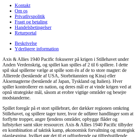
Kontakt
Om os
Privatlivspolitik
Fragt og betaling
Handelsbetingelser
Returportal
Beskrivelse
Yderligere information
Axis & Allies 1940 Pacific fokuserer på krigen i Stillehavet under
Anden Verdenskrig, og spillet kan spilles af 2 til 6 spillere. I dette
spil skal spillerne vælge at spille som én af de to store magter: de
Allierede (bestående af USA, Storbritannien og Kina) eller
Aksemagterne (bestående af Japan, Tyskland og Italien). Hver
spiller kontrollerer en nation, og deres mål er at vinde krigen ved at
opnå strategiske mål, såsom at erobre vigtige områder og besejre
modstanderne.
Spillet foregår på et stort spillebræt, der dækker regionen omkring
Stillehavet, og spillere tager turer, hvor de udfører handlinger som at
forflytte tropper, angre fjendens områder, opbygge flåder og
luftstyrker samt sikre ressourcer. Axis & Allies 1940 Pacific tilbyder
en kombination af taktisk kamp, økonomisk forvaltning og strategisk
planlægning, hvilket gør det til et udfordrende og tilfredsstillende