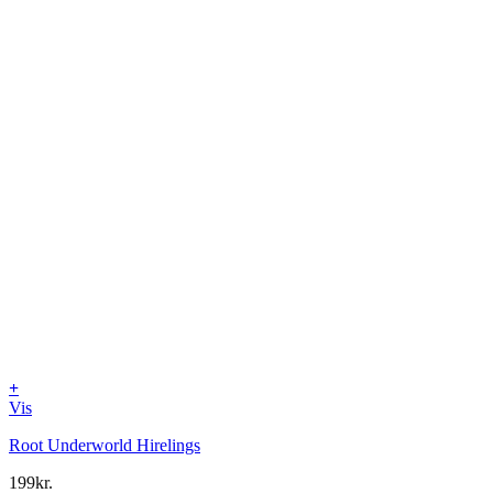
+
Vis
Root Underworld Hirelings
199
kr.