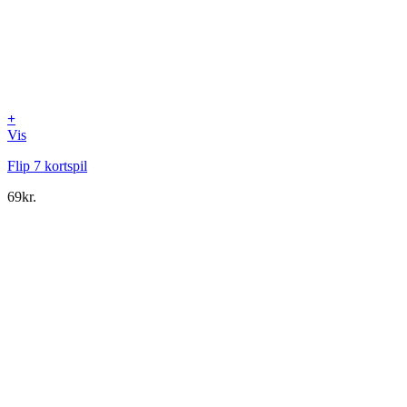
+
Vis
Flip 7 kortspil
69
kr.