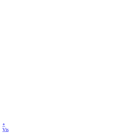
+
Vis