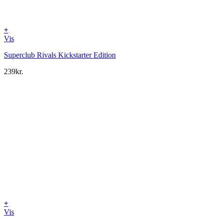
+
Vis
Superclub Rivals Kickstarter Edition
239
kr.
+
Vis