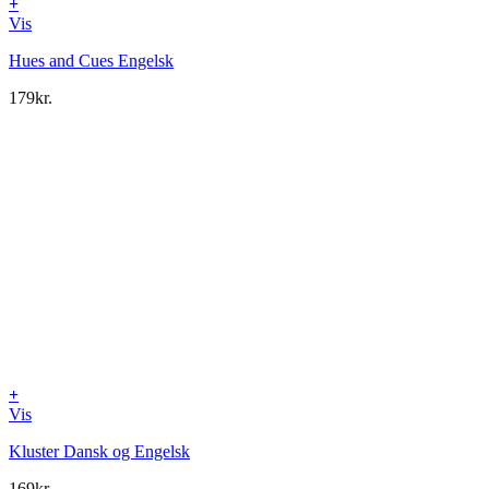
+
Vis
Hues and Cues Engelsk
179
kr.
+
Vis
Kluster Dansk og Engelsk
169
kr.