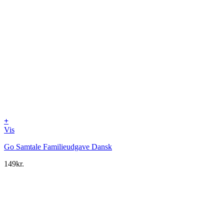
+
Vis
Go Samtale Familieudgave Dansk
149
kr.