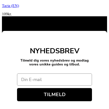
Tacta (EN)
109
kr.
NYHEDSBREV
Tilmeld dig vores nyhedsbrev og modtag
vores unikke guides og tilbud.
TILMELD