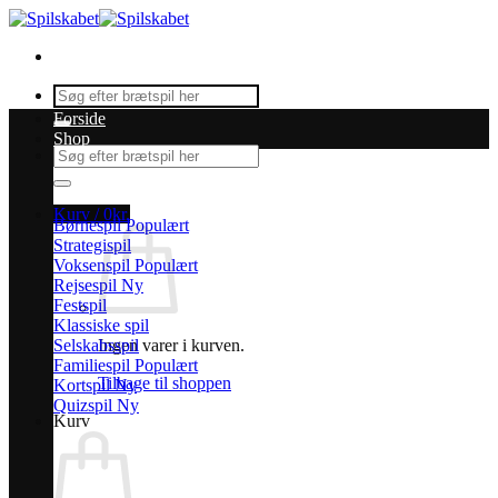
Fortsæt
til
indhold
Søg
efter:
Forside
Shop
Søg
efter:
Kurv /
0
kr.
Børnespil
Strategispil
Voksenspil
Rejsespil
Festspil
Klassiske spil
Selskabsspil
Ingen varer i kurven.
Familiespil
Tilbage til shoppen
Kortspil
Quizspil
Kurv