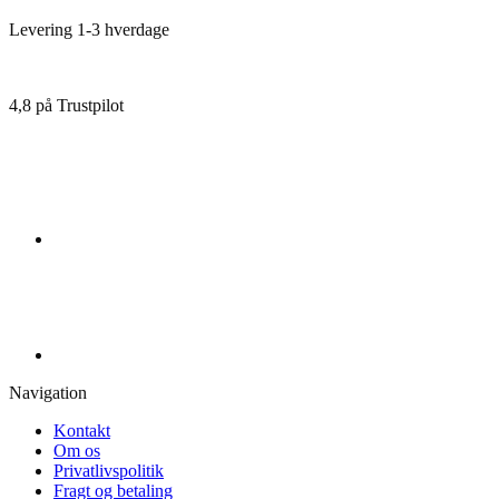
Levering 1-3 hverdage
4,8 på Trustpilot
Navigation
Kontakt
Om os
Privatlivspolitik
Fragt og betaling