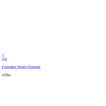
+
Vis
Forgotten Waters Engelsk
439
kr.