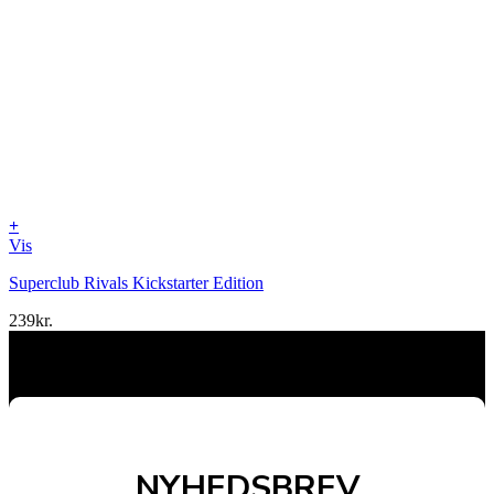
+
Vis
Superclub Rivals Kickstarter Edition
239
kr.
NYHEDSBREV