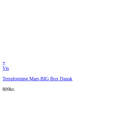
+
Vis
Terraforming Mars BIG Box Dansk
809
kr.