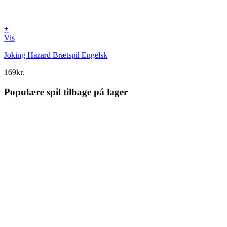
+
Vis
Joking Hazard Brætspil Engelsk
169
kr.
Populære spil tilbage på lager