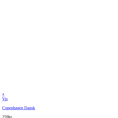
+
Vis
Copenhagen Dansk
259
kr.