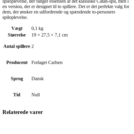
spiloplevelse, der fanger essensen af det klassiske Catan-spil, men i
en version, der er designet til to spillere. Det er det perfekte valg for
dem, der ønsker en udfordrende og spændende to-personers
spiloplevelse.
Vægt
0,1 kg
Størrelse
19 × 27,5 × 7,1 cm
Antal spillere
2
Producent
Forlaget Carlsen
Sprog
Dansk
Tid
Null
Relaterede varer