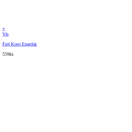
+
Vis
Fuji Koro Engelsk
559
kr.