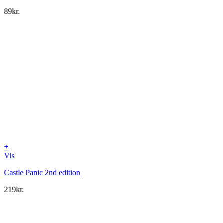
89
kr.
+
Vis
Castle Panic 2nd edition
219
kr.