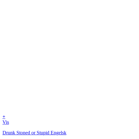
+
Vis
Drunk Stoned or Stupid Engelsk