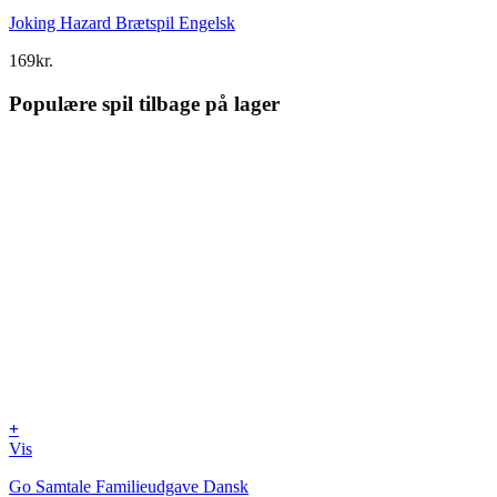
Joking Hazard Brætspil Engelsk
169
kr.
Populære spil tilbage på lager
+
Vis
Go Samtale Familieudgave Dansk