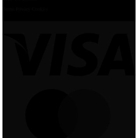
Terms
Privacy
Cookies