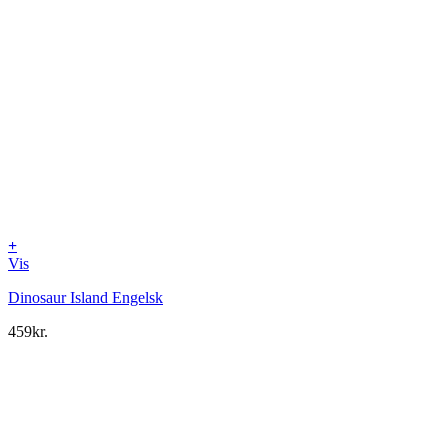
+
Vis
Dinosaur Island Engelsk
459
kr.