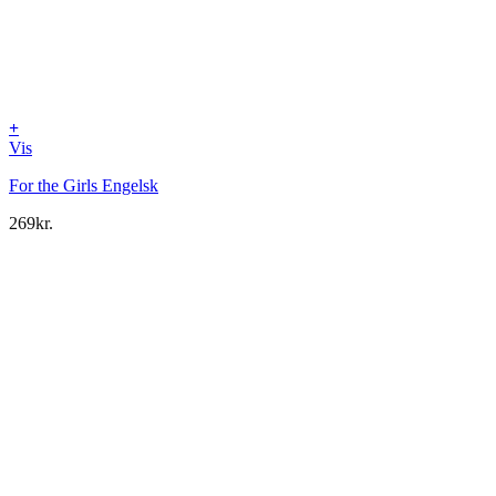
+
Vis
For the Girls Engelsk
269
kr.