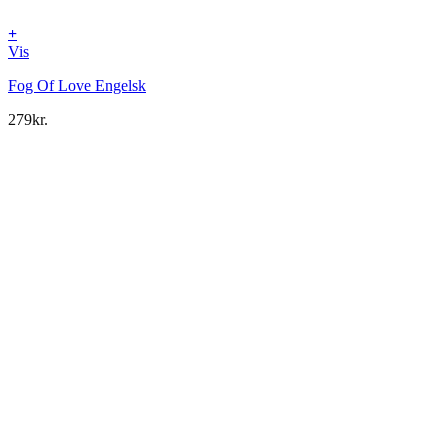
+
Vis
Fog Of Love Engelsk
279
kr.