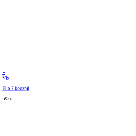
+
Vis
Flip 7 kortspil
69
kr.