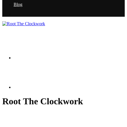
Blog
Root The Clockwork