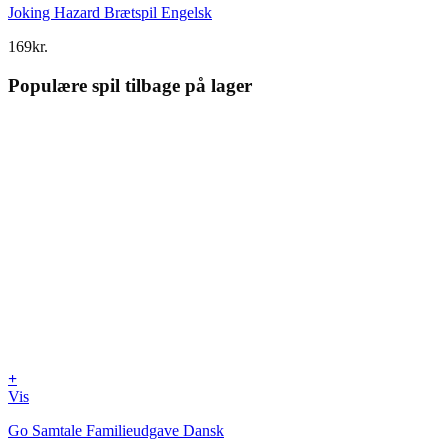
Joking Hazard Brætspil Engelsk
169
kr.
Populære spil tilbage på lager
+
Vis
Go Samtale Familieudgave Dansk