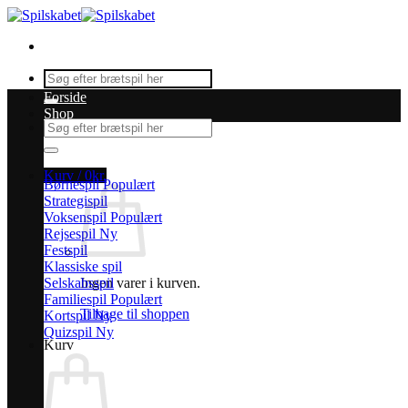
Fortsæt
til
indhold
Søg
efter:
Forside
Shop
Søg
efter:
Kurv /
0
kr.
Børnespil
Strategispil
Voksenspil
Rejsespil
Festspil
Klassiske spil
Selskabsspil
Ingen varer i kurven.
Familiespil
Tilbage til shoppen
Kortspil
Quizspil
Kurv