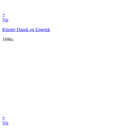
+
Vis
Kluster Dansk og Engelsk
169
kr.
+
Vis