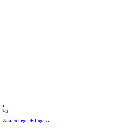
+
Vis
Western Legends Engelsk