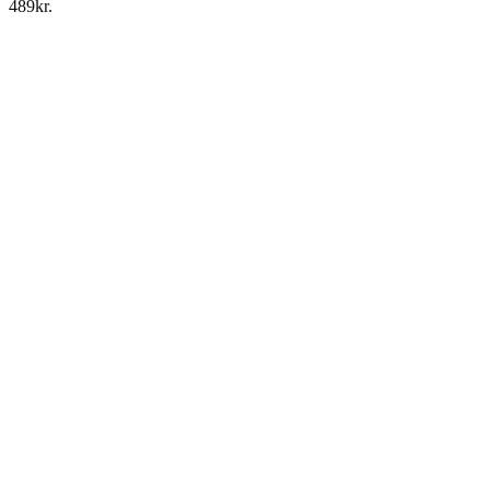
489
kr.