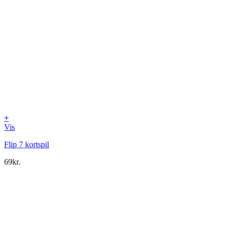
+
Vis
Flip 7 kortspil
69
kr.