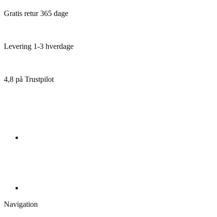
Gratis retur 365 dage
Levering 1-3 hverdage
4,8 på Trustpilot
Navigation