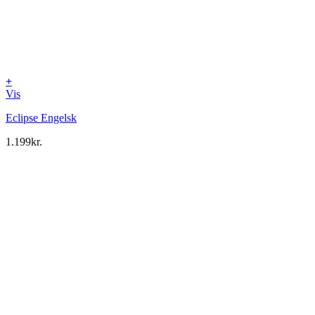
+
Vis
Eclipse Engelsk
1.199
kr.