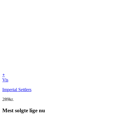
+
Vis
Imperial Settlers
289
kr.
Mest solgte lige nu