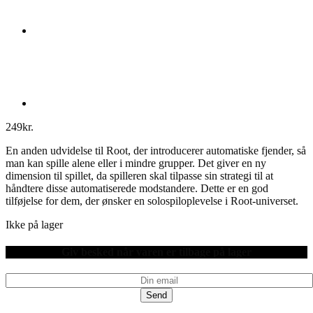
249
kr.
En anden udvidelse til Root, der introducerer automatiske fjender, så
man kan spille alene eller i mindre grupper. Det giver en ny
dimension til spillet, da spilleren skal tilpasse sin strategi til at
håndtere disse automatiserede modstandere. Dette er en god
tilføjelse for dem, der ønsker en solospiloplevelse i Root-universet.
Ikke på lager
Giv besked når varen er tilbage på lager
Send