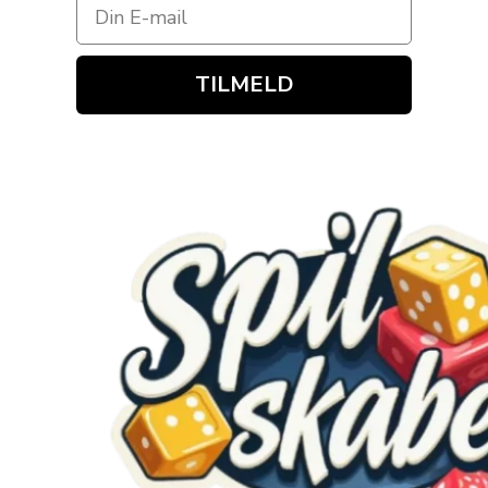
TILMELD