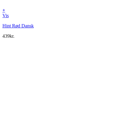
+
Vis
Hint Rød Dansk
439
kr.