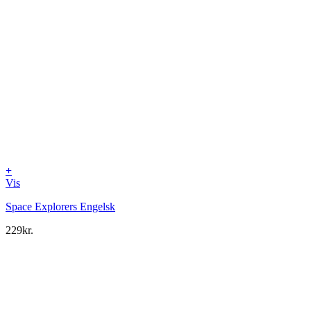
+
Vis
Space Explorers Engelsk
229
kr.