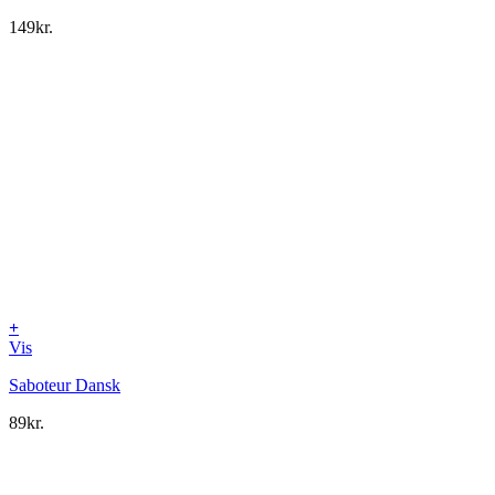
149
kr.
+
Vis
Saboteur Dansk
89
kr.