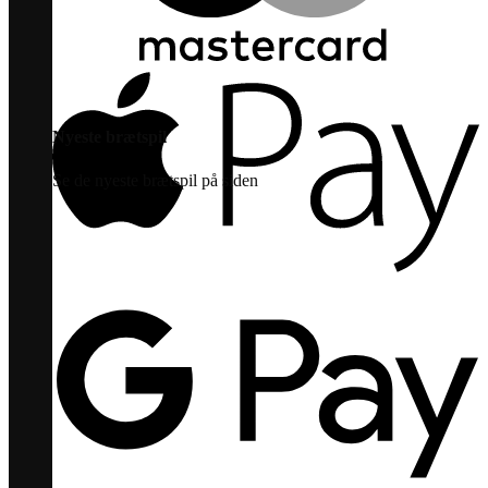
Nyeste brætspil
Se de nyeste brætspil på siden