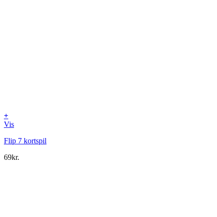
+
Vis
Flip 7 kortspil
69
kr.