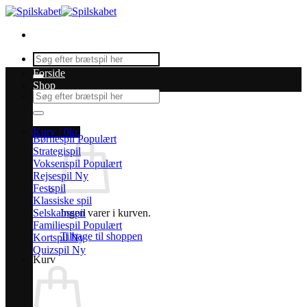
Fortsæt
til
indhold
Søg
efter:
Forside
Shop
Søg
efter:
Kurv /
0
kr.
Børnespil
Strategispil
Voksenspil
Rejsespil
Festspil
Klassiske spil
Selskabsspil
Ingen varer i kurven.
Familiespil
Tilbage til shoppen
Kortspil
Quizspil
Kurv