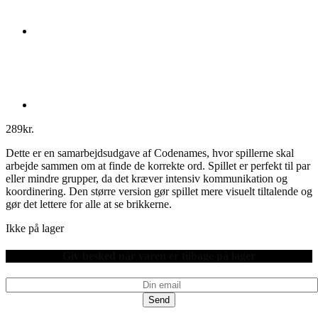
289
kr.
Dette er en samarbejdsudgave af Codenames, hvor spillerne skal
arbejde sammen om at finde de korrekte ord. Spillet er perfekt til par
eller mindre grupper, da det kræver intensiv kommunikation og
koordinering. Den større version gør spillet mere visuelt tiltalende og
gør det lettere for alle at se brikkerne.
Ikke på lager
Giv besked når varen er tilbage på lager
Send