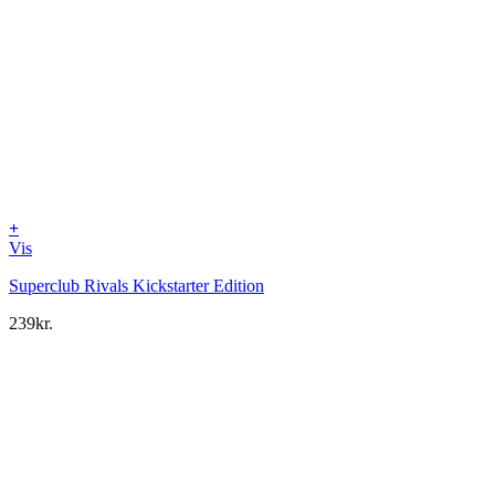
+
Vis
Superclub Rivals Kickstarter Edition
239
kr.