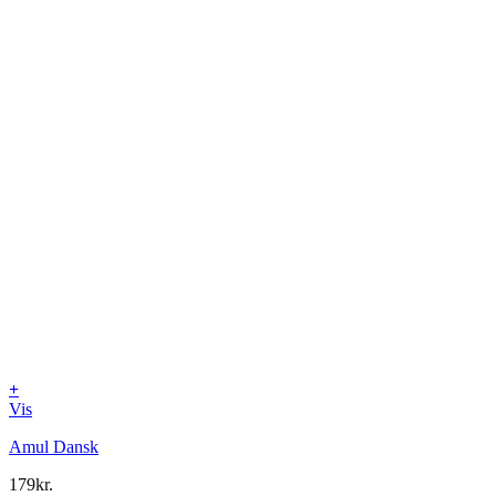
+
Vis
Amul Dansk
179
kr.