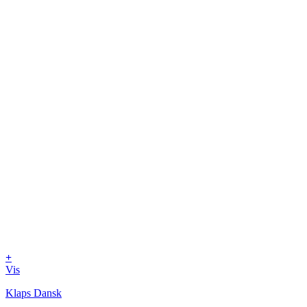
+
Vis
Klaps Dansk