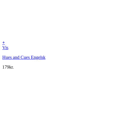
+
Vis
Hues and Cues Engelsk
179
kr.