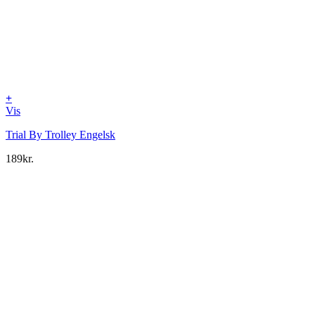
+
Vis
Trial By Trolley Engelsk
189
kr.