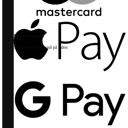
Nyeste brætspil
Se de nyeste brætspil på siden