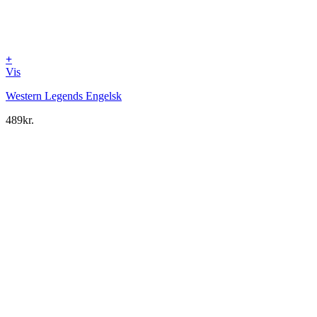
+
Vis
Western Legends Engelsk
489
kr.