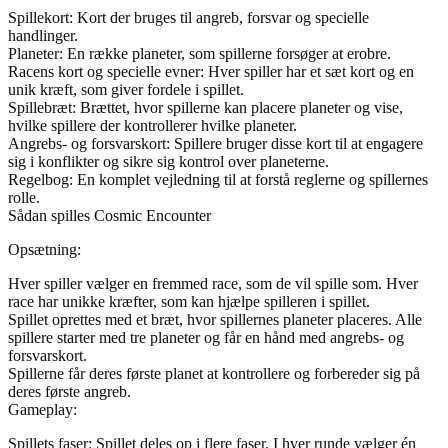
Spillekort: Kort der bruges til angreb, forsvar og specielle
handlinger.
Planeter: En række planeter, som spillerne forsøger at erobre.
Racens kort og specielle evner: Hver spiller har et sæt kort og en
unik kræft, som giver fordele i spillet.
Spillebræt: Brættet, hvor spillerne kan placere planeter og vise,
hvilke spillere der kontrollerer hvilke planeter.
Angrebs- og forsvarskort: Spillere bruger disse kort til at engagere
sig i konflikter og sikre sig kontrol over planeterne.
Regelbog: En komplet vejledning til at forstå reglerne og spillernes
rolle.
Sådan spilles Cosmic Encounter
Opsætning:
Hver spiller vælger en fremmed race, som de vil spille som. Hver
race har unikke kræfter, som kan hjælpe spilleren i spillet.
Spillet oprettes med et bræt, hvor spillernes planeter placeres. Alle
spillere starter med tre planeter og får en hånd med angrebs- og
forsvarskort.
Spillerne får deres første planet at kontrollere og forbereder sig på
deres første angreb.
Gameplay:
Spillets faser: Spillet deles op i flere faser. I hver runde vælger én