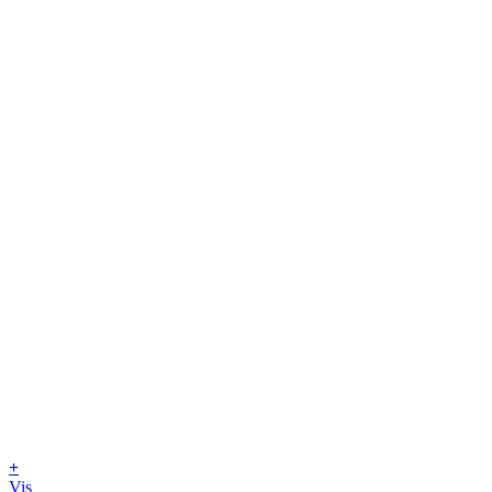
+
Vis