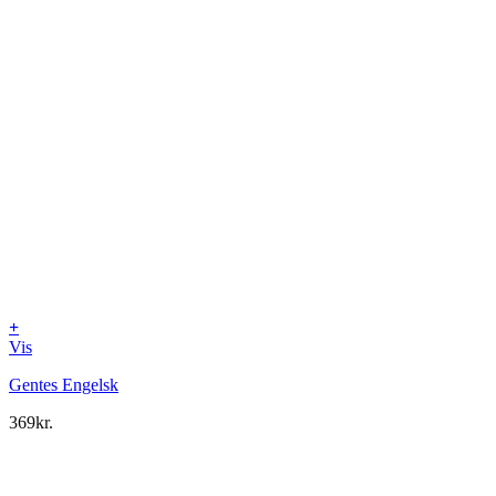
+
Vis
Gentes Engelsk
369
kr.