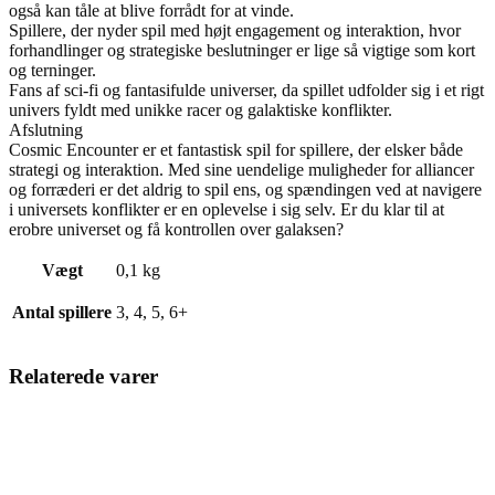
også kan tåle at blive forrådt for at vinde.
Spillere, der nyder spil med højt engagement og interaktion, hvor
forhandlinger og strategiske beslutninger er lige så vigtige som kort
og terninger.
Fans af sci-fi og fantasifulde universer, da spillet udfolder sig i et rigt
univers fyldt med unikke racer og galaktiske konflikter.
Afslutning
Cosmic Encounter er et fantastisk spil for spillere, der elsker både
strategi og interaktion. Med sine uendelige muligheder for alliancer
og forræderi er det aldrig to spil ens, og spændingen ved at navigere
i universets konflikter er en oplevelse i sig selv. Er du klar til at
erobre universet og få kontrollen over galaksen?
Vægt
0,1 kg
Antal spillere
3, 4, 5, 6+
Relaterede varer