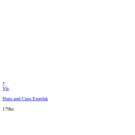
+
Vis
Hues and Cues Engelsk
179
kr.