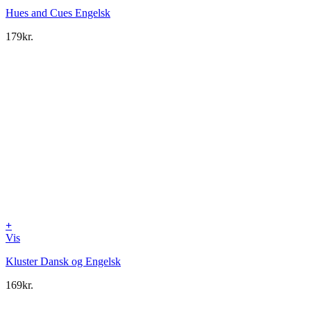
Hues and Cues Engelsk
179
kr.
+
Vis
Kluster Dansk og Engelsk
169
kr.