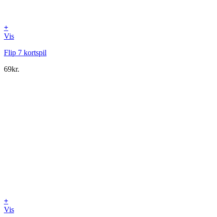
+
Vis
Flip 7 kortspil
69
kr.
+
Vis