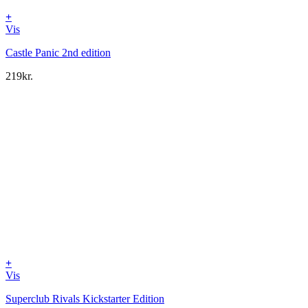
+
Vis
Castle Panic 2nd edition
219
kr.
+
Vis
Superclub Rivals Kickstarter Edition