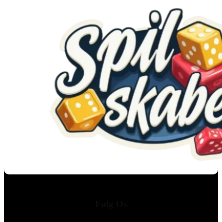
Følg Os