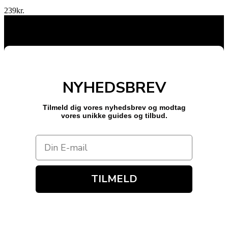
239
kr.
NYHEDSBREV
Tilmeld dig vores nyhedsbrev og modtag
vores unikke guides og tilbud.
TILMELD