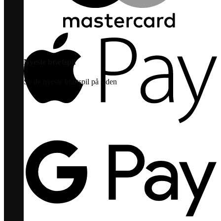
Nyeste brætspil
Se de nyeste brætspil på siden