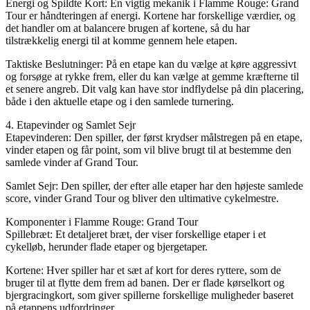
Energi og Spildte Kort: En vigtig mekanik i Flamme Rouge: Grand
Tour er håndteringen af energi. Kortene har forskellige værdier, og
det handler om at balancere brugen af kortene, så du har
tilstrækkelig energi til at komme gennem hele etapen.
Taktiske Beslutninger: På en etape kan du vælge at køre aggressivt
og forsøge at rykke frem, eller du kan vælge at gemme kræfterne til
et senere angreb. Dit valg kan have stor indflydelse på din placering,
både i den aktuelle etape og i den samlede turnering.
4. Etapevinder og Samlet Sejr
Etapevinderen: Den spiller, der først krydser målstregen på en etape,
vinder etapen og får point, som vil blive brugt til at bestemme den
samlede vinder af Grand Tour.
Samlet Sejr: Den spiller, der efter alle etaper har den højeste samlede
score, vinder Grand Tour og bliver den ultimative cykelmestre.
Komponenter i Flamme Rouge: Grand Tour
Spillebræt: Et detaljeret bræt, der viser forskellige etaper i et
cykelløb, herunder flade etaper og bjergetaper.
Kortene: Hver spiller har et sæt af kort for deres ryttere, som de
bruger til at flytte dem frem ad banen. Der er flade kørselkort og
bjergracingkort, som giver spillerne forskellige muligheder baseret
på etappens udfordringer.