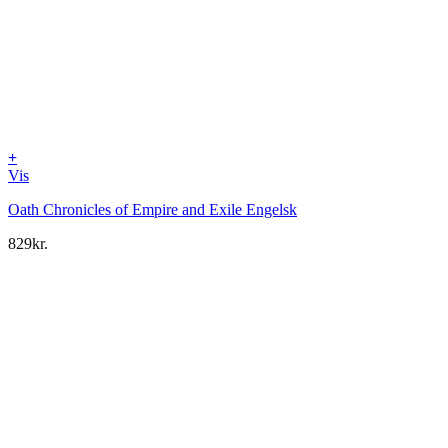
+
Vis
Oath Chronicles of Empire and Exile Engelsk
829
kr.