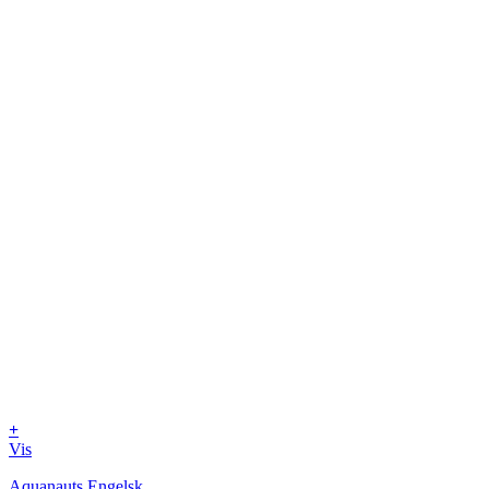
+
Vis
Aquanauts Engelsk