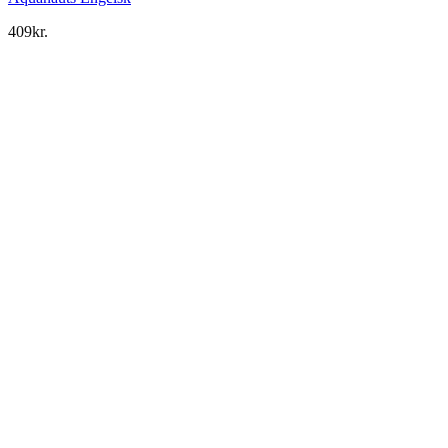
409
kr.