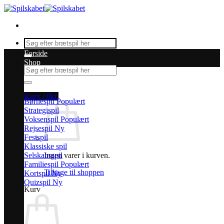
Fortsæt
til
indhold
Søg
efter:
Forside
Shop
Søg
efter:
Kurv /
0
kr.
Børnespil
Strategispil
Voksenspil
Rejsespil
Festspil
Klassiske spil
Selskabsspil
Ingen varer i kurven.
Familiespil
Tilbage til shoppen
Kortspil
Quizspil
Kurv