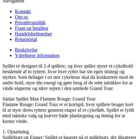
Navigation
Kontakt
Om os
Privatlivspolitik
Fragt og betaling
Handelsbetingelser
Returportal
Beskrivelse
Yderligere information
Spillet er designet til 2-4 spillere, og hver spiller styrer et cykelhold
bestående af to ryttere, hvor hver rytter har sin egen strategi og
styrker. Som deltager i en stor cykeltour skal du konkurrere mod de
andre hold, styre din energi og gøre brug af de rette taktikker for at
vinde etaperne og sikre sejren i den samlede Grand Tour.
Sådan Spiller Man Flamme Rouge: Grand Tour
Flamme Rouge: Grand Tour er et kortspil, hvor spillere bruger kort
til at styre deres ryttere gennem etaper af et cykelløb. Spillet er fyldt
med taktiske valg og kræver både planlægning og timing for at
kunne vinde.
1. Opsætning
Spillebræt og Etaper: Spillet er baseret på et spillebræt, der illustrerer