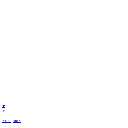
+
Vis
Frostpunk