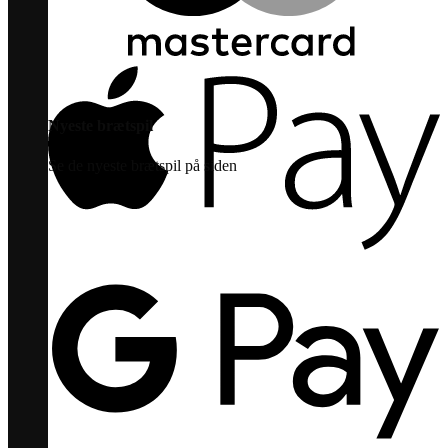
Nyeste brætspil
Se de nyeste brætspil på siden