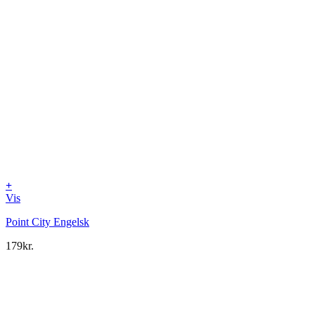
+
Vis
Point City Engelsk
179
kr.