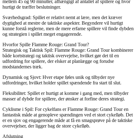
mellem 45 og 90 minutter, afhængigt af antallet af spillere og hvor
hurtigt de træffer beslutninger.
Sværhedsgrad: Spillet er relativt nemt at lære, men det kræver
dygtighed at mestre de taktiske aspekter. Begyndere vil hurtigt
kunne forstå reglerne, men de mere erfarne spillere vil finde dybden
og strategien i spillet meget engagerende.
Hvorfor Spille Flamme Rouge: Grand Tour?
Strategisk og Taktisk Spil: Flamme Rouge: Grand Tour kombinerer
både kortstrategi og taktisk overvejelse, hvilket gør det til en
udfordring for spillere, der elsker at planlægge og forudse
modstandernes træk.
Dynamisk og Sjovt: Hver etape føles unik og tilbyder nye
udfordringer, hvilket holder spillet spændende fra start til slut.
Fleksibilitet: Spillet er hurtigt at komme i gang med, men tilbyder
masser af dybde for spillere, der ønsker at forfine deres strategi.
Cyklisme i Spil: For cykelfans er Flamme Rouge: Grand Tour en
fantastisk måde at genopleve spændingen ved et stort cykelløb. Det
er en sjov og engagerende måde at få en smagsprøve på de taktiske
overvejelser, der ligger bag de store cykelløb.
Afslutning