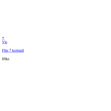
+
Vis
Flip 7 kortspil
69
kr.