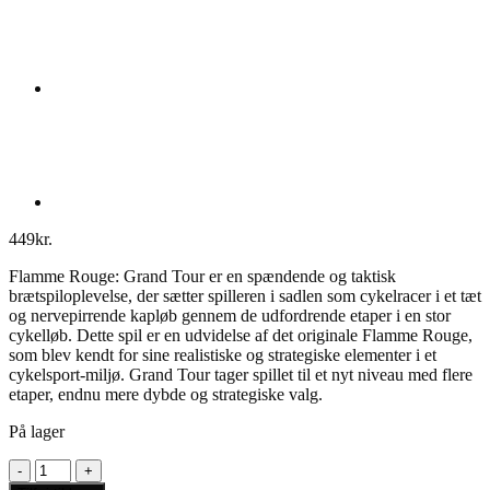
449
kr.
Flamme Rouge: Grand Tour er en spændende og taktisk
brætspiloplevelse, der sætter spilleren i sadlen som cykelracer i et tæt
og nervepirrende kapløb gennem de udfordrende etaper i en stor
cykelløb. Dette spil er en udvidelse af det originale Flamme Rouge,
som blev kendt for sine realistiske og strategiske elementer i et
cykelsport-miljø. Grand Tour tager spillet til et nyt niveau med flere
etaper, endnu mere dybde og strategiske valg.
På lager
Flamme
Rouge