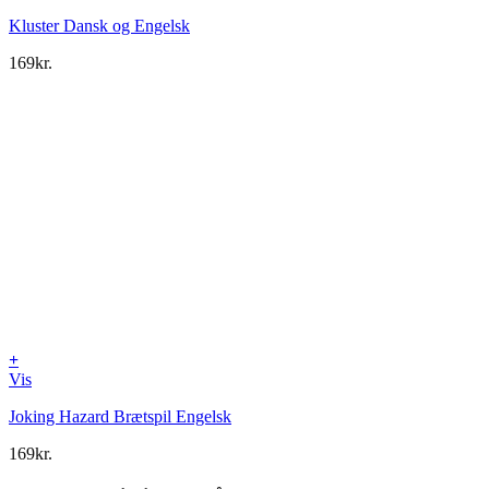
Kluster Dansk og Engelsk
169
kr.
+
Vis
Joking Hazard Brætspil Engelsk
169
kr.