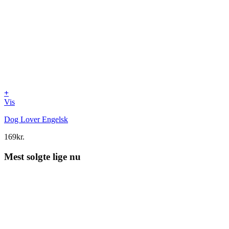
+
Vis
Dog Lover Engelsk
169
kr.
Mest solgte lige nu