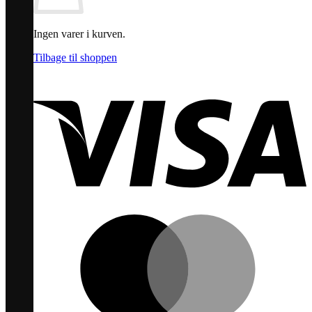
Ingen varer i kurven.
Tilbage til shoppen