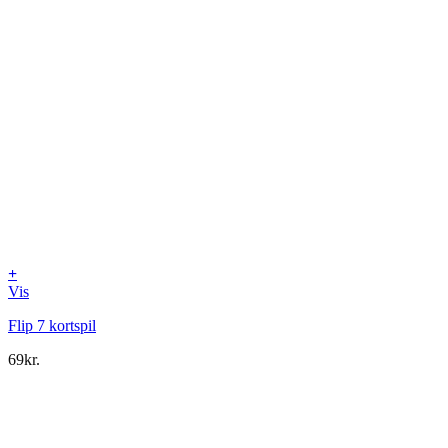
+
Vis
Flip 7 kortspil
69
kr.