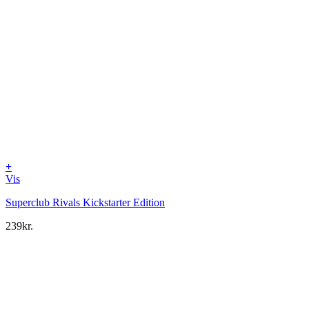
+
Vis
Superclub Rivals Kickstarter Edition
239
kr.