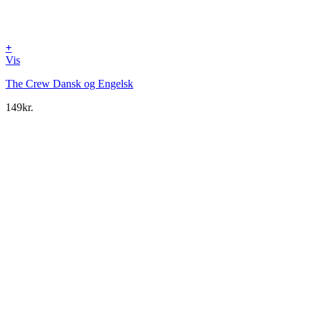
+
Vis
The Crew Dansk og Engelsk
149
kr.