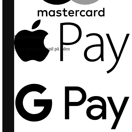
Nyeste brætspil
Se de nyeste brætspil på siden