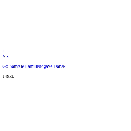
+
Vis
Go Samtale Familieudgave Dansk
149
kr.