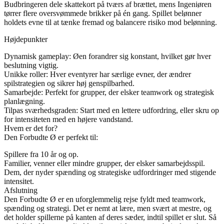
Budbringeren dele skattekort på tværs af brættet, mens Ingeniøren
tørrer flere oversvømmede brikker på én gang. Spillet belønner
holdets evne til at tænke fremad og balancere risiko mod belønning.
Højdepunkter
Dynamisk gameplay: Øen forandrer sig konstant, hvilket gør hver
beslutning vigtig.
Unikke roller: Hver eventyrer har særlige evner, der ændrer
spilstrategien og sikrer høj genspilbarhed.
Samarbejde: Perfekt for grupper, der elsker teamwork og strategisk
planlægning.
Tilpas sværhedsgraden: Start med en lettere udfordring, eller skru op
for intensiteten med en højere vandstand.
Hvem er det for?
Den Forbudte Ø er perfekt til:
Spillere fra 10 år og op.
Familier, venner eller mindre grupper, der elsker samarbejdsspil.
Dem, der nyder spænding og strategiske udfordringer med stigende
intensitet.
Afslutning
Den Forbudte Ø er en uforglemmelig rejse fyldt med teamwork,
spænding og strategi. Det er nemt at lære, men svært at mestre, og
det holder spillerne på kanten af deres sæder, indtil spillet er slut. Så