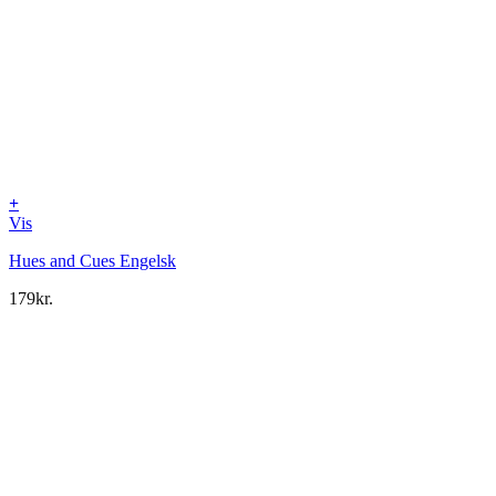
+
Vis
Hues and Cues Engelsk
179
kr.