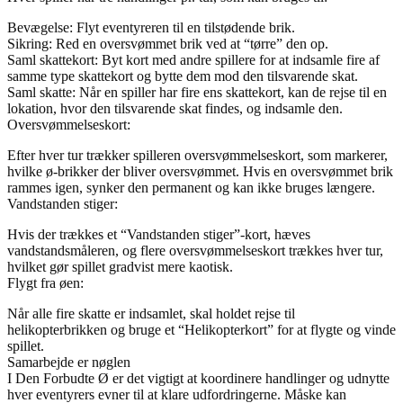
Bevægelse: Flyt eventyreren til en tilstødende brik.
Sikring: Red en oversvømmet brik ved at “tørre” den op.
Saml skattekort: Byt kort med andre spillere for at indsamle fire af
samme type skattekort og bytte dem mod den tilsvarende skat.
Saml skatte: Når en spiller har fire ens skattekort, kan de rejse til en
lokation, hvor den tilsvarende skat findes, og indsamle den.
Oversvømmelseskort:
Efter hver tur trækker spilleren oversvømmelseskort, som markerer,
hvilke ø-brikker der bliver oversvømmet. Hvis en oversvømmet brik
rammes igen, synker den permanent og kan ikke bruges længere.
Vandstanden stiger:
Hvis der trækkes et “Vandstanden stiger”-kort, hæves
vandstandsmåleren, og flere oversvømmelseskort trækkes hver tur,
hvilket gør spillet gradvist mere kaotisk.
Flygt fra øen:
Når alle fire skatte er indsamlet, skal holdet rejse til
helikopterbrikken og bruge et “Helikopterkort” for at flygte og vinde
spillet.
Samarbejde er nøglen
I Den Forbudte Ø er det vigtigt at koordinere handlinger og udnytte
hver eventyrers evner til at klare udfordringerne. Måske kan