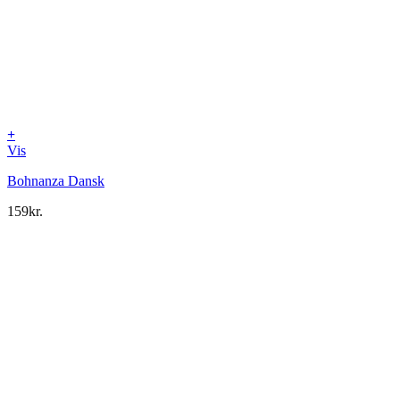
+
Vis
Bohnanza Dansk
159
kr.