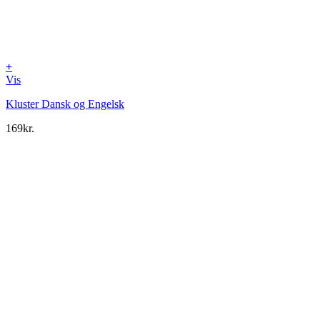
+
Vis
Kluster Dansk og Engelsk
169
kr.