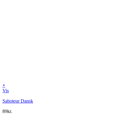
+
Vis
Saboteur Dansk
89
kr.