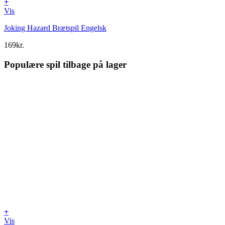
+
Vis
Joking Hazard Brætspil Engelsk
169
kr.
Populære spil tilbage på lager
+
Vis