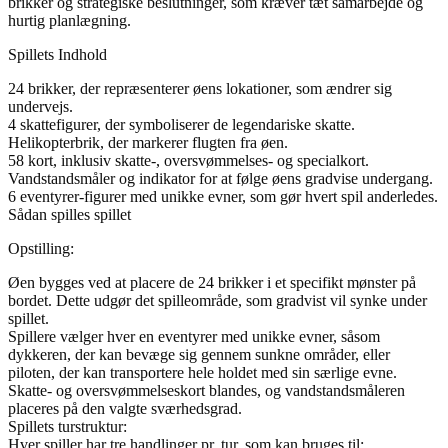
brikker og strategiske beslutninger, som kræver tæt samarbejde og
hurtig planlægning.
Spillets Indhold
24 brikker, der repræsenterer øens lokationer, som ændrer sig
undervejs.
4 skattefigurer, der symboliserer de legendariske skatte.
Helikopterbrik, der markerer flugten fra øen.
58 kort, inklusiv skatte-, oversvømmelses- og specialkort.
Vandstandsmåler og indikator for at følge øens gradvise undergang.
6 eventyrer-figurer med unikke evner, som gør hvert spil anderledes.
Sådan spilles spillet
Opstilling:
Øen bygges ved at placere de 24 brikker i et specifikt mønster på
bordet. Dette udgør det spilleområde, som gradvist vil synke under
spillet.
Spillere vælger hver en eventyrer med unikke evner, såsom
dykkeren, der kan bevæge sig gennem sunkne områder, eller
piloten, der kan transportere hele holdet med sin særlige evne.
Skatte- og oversvømmelseskort blandes, og vandstandsmåleren
placeres på den valgte sværhedsgrad.
Spillets turstruktur:
Hver spiller har tre handlinger pr. tur, som kan bruges til: