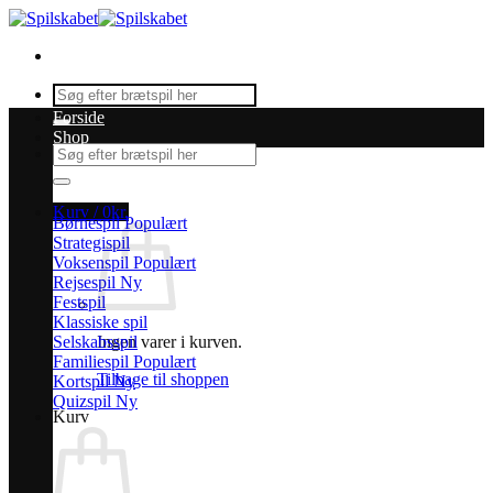
Fortsæt
til
indhold
Søg
efter:
Forside
Shop
Søg
efter:
Kurv /
0
kr.
Børnespil
Strategispil
Voksenspil
Rejsespil
Festspil
Klassiske spil
Selskabsspil
Ingen varer i kurven.
Familiespil
Tilbage til shoppen
Kortspil
Quizspil
Kurv