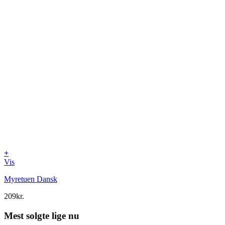
+
Vis
Myretuen Dansk
209
kr.
Mest solgte lige nu