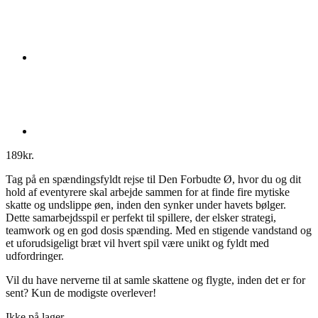
189
kr.
Tag på en spændingsfyldt rejse til Den Forbudte Ø, hvor du og dit
hold af eventyrere skal arbejde sammen for at finde fire mytiske
skatte og undslippe øen, inden den synker under havets bølger.
Dette samarbejdsspil er perfekt til spillere, der elsker strategi,
teamwork og en god dosis spænding. Med en stigende vandstand og
et uforudsigeligt bræt vil hvert spil være unikt og fyldt med
udfordringer.
Vil du have nerverne til at samle skattene og flygte, inden det er for
sent? Kun de modigste overlever!
Ikke på lager