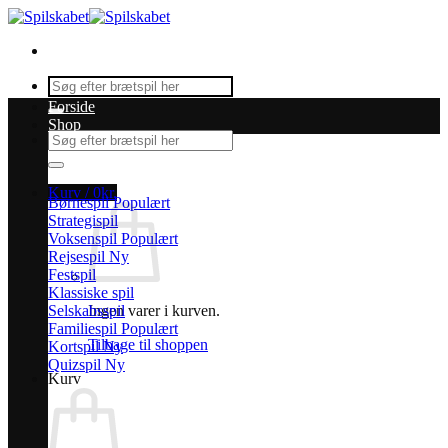
Fortsæt
til
indhold
Søg
efter:
Forside
Shop
Søg
efter:
Kurv /
0
kr.
Børnespil
Strategispil
Voksenspil
Rejsespil
Festspil
Klassiske spil
Selskabsspil
Ingen varer i kurven.
Familiespil
Tilbage til shoppen
Kortspil
Quizspil
Kurv