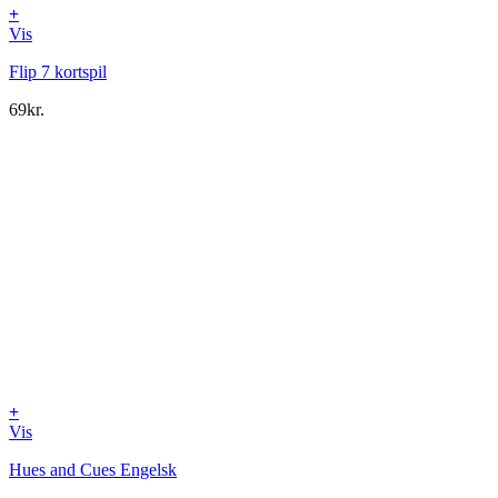
+
Vis
Flip 7 kortspil
69
kr.
+
Vis
Hues and Cues Engelsk