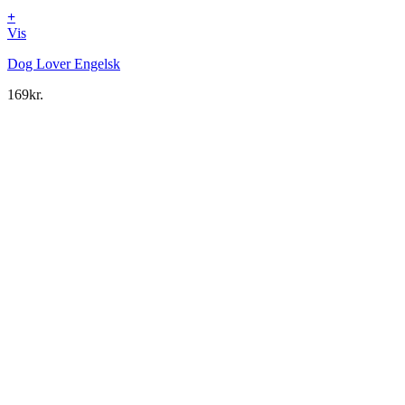
+
Vis
Dog Lover Engelsk
169
kr.