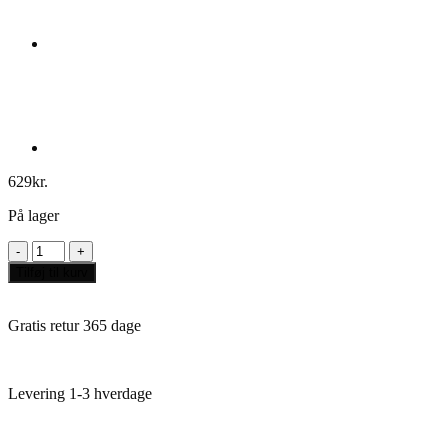
629
kr.
På lager
Dominant
Species
Tilføj til kurv
antal
Gratis retur 365 dage
Levering 1-3 hverdage