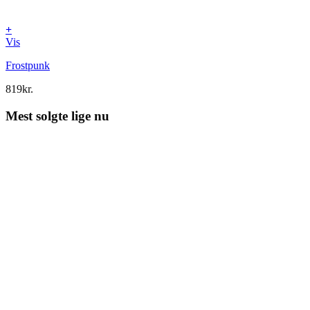
+
Vis
Frostpunk
819
kr.
Mest solgte lige nu