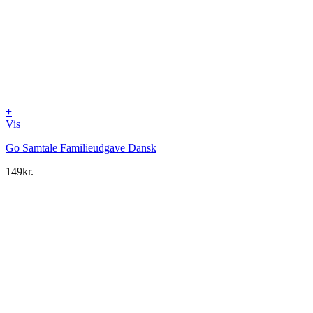
+
Vis
Go Samtale Familieudgave Dansk
149
kr.