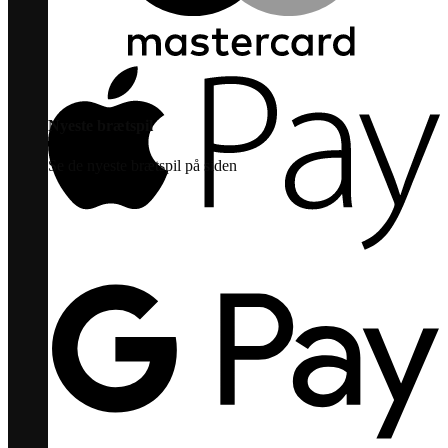
Nyeste brætspil
Se de nyeste brætspil på siden