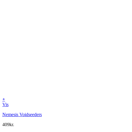
+
Vis
Nemesis Voidseeders
409
kr.