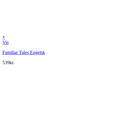
+
Vis
Familiar Tales Engelsk
539
kr.