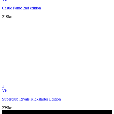
Castle Panic 2nd edition
219
kr.
+
Vis
Superclub Rivals Kickstarter Edition
239
kr.