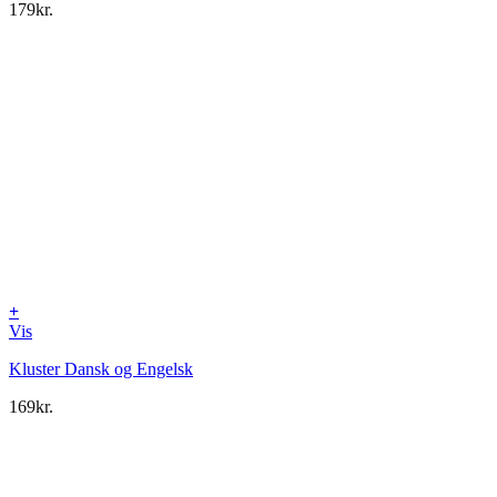
179
kr.
+
Vis
Kluster Dansk og Engelsk
169
kr.