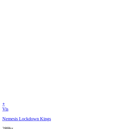
+
Vis
Nemesis Lockdown Kings
289
kr.