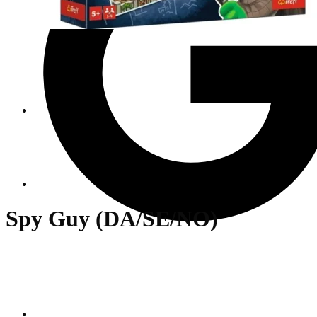
Spy Guy (DA/SE/NO)