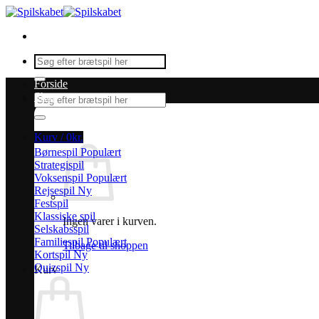
Fortsæt
til
indhold
Søg
efter:
Forside
Shop
Søg
efter:
Kurv /
0
kr.
Børnespil
Strategispil
Voksenspil
Rejsespil
Festspil
Klassiske spil
Ingen varer i kurven.
Selskabsspil
Familiespil
Tilbage til shoppen
Kortspil
Quizspil
Kurv