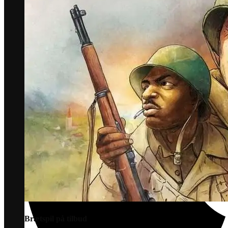
Brætspil på tilbud