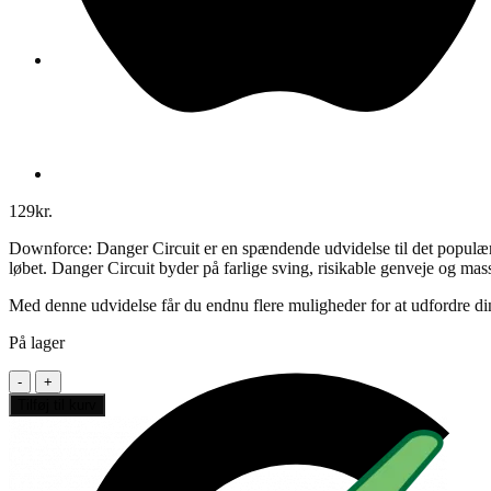
129
kr.
Downforce: Danger Circuit er en spændende udvidelse til det populære 
løbet. Danger Circuit byder på farlige sving, risikable genveje og mas
Med denne udvidelse får du endnu flere muligheder for at udfordre dine 
På lager
Downforce
Danger
Tilføj til kurv
Circuit
Engelsk
antal