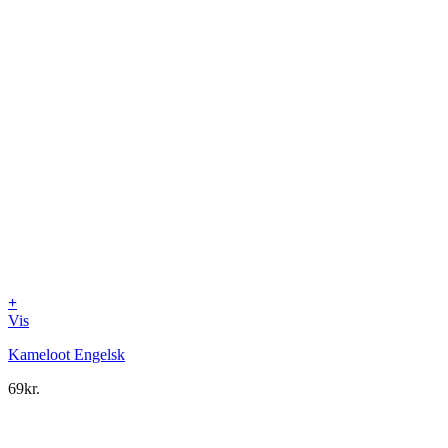
+
Vis
Kameloot Engelsk
69
kr.