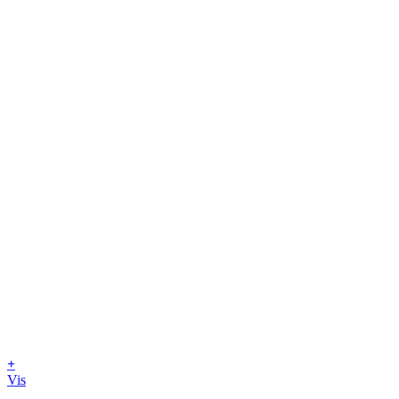
+
Vis