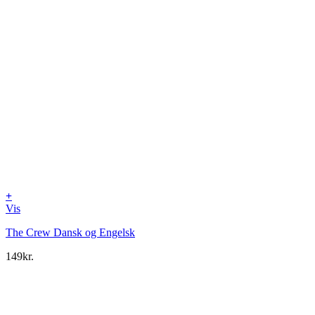
+
Vis
The Crew Dansk og Engelsk
149
kr.