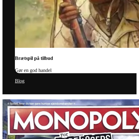
Brætspil på tilbud
Gør en god handel
Blog