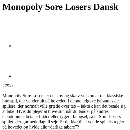
Monopoly Sore Losers Dansk
279
kr.
Monopoly Sore Losers er en sjov og skæv version af det klassiske
brætspil, der vender alt på hovedet. I denne udgave belønnes de
spillere, der normalt ville græde over tab – faktisk kan det betale sig
at tabe! Hvis du plejer at blive sur, når du lander på andres
ejendomme, betaler bøder eller ryger i fængsel, så er Sore Losers
spillet, der gør nederlag til sejr. Er du klar til at vende spillets regler
på hovedet og hylde alle “dårlige tabere”?