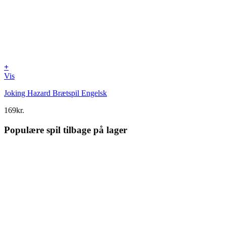
+
Vis
Joking Hazard Brætspil Engelsk
169
kr.
Populære spil tilbage på lager