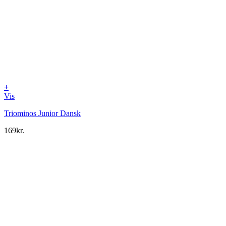
+
Vis
Triominos Junior Dansk
169
kr.