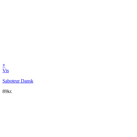
+
Vis
Saboteur Dansk
89
kr.