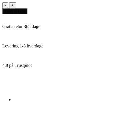
Terraforming
Mars
Tilføj til kurv
Colonies
Dansk
antal
Gratis retur 365 dage
Levering 1-3 hverdage
4,8 på Trustpilot