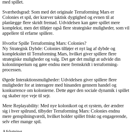
med spillet.
Sværhedsgrad: Som med det originale Terraforming Mars er
Colonies et spil, der kræver taktisk dygtighed og evnen til at
planlægge flere skridt fremad. Udvidelsen kan gøre spillet mere
komplekst, men det tilføjer også flere strategiske muligheder, som vil
appellere til erfarne spillere.
Hvorfor Spille Terraforming Mars: Colonies?
Ny Strategisk Dybde: Colonies tilføjer et nyt lag af dybde og
kompleksitet til Terraforming Mars, hvilket giver spillere flere
strategiske muligheder og valg. Det gør det muligt at udvide din
koloniimperium og gøre endnu mere fremskridt i terraforming-
processen.
Øgede Interaktionsmuligheder: Udvidelsen giver spillere flere
muligheder for at interagere med hinanden gennem handel og
konkurrence om kolonierne. Dette øger den sociale dynamik i spillet
og skaber nye veje til sejr.
Mere Replayability: Med nye kolonikort og et system, der ændrer
sig i hver spilrund, tilbyder Terraforming Mars: Colonies endnu
mere genspilningværdi, hvilket holder spillet friskt og engagerende,
selv efter mange spil.
Afslutning