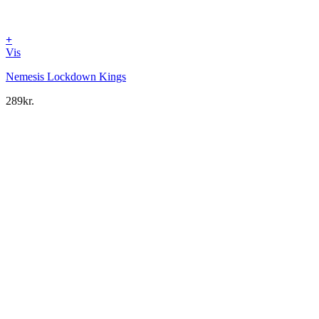
+
Vis
Nemesis Lockdown Kings
289
kr.