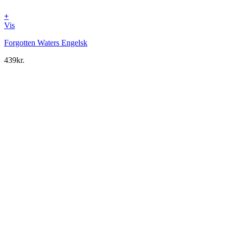
+
Vis
Forgotten Waters Engelsk
439
kr.