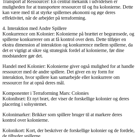
Transport af Ressourcer: En central mekanik i udvidelsen er
muligheden for at transportere ressourcer til og fra kolonierne. Dette
kan være med til at styrke spillernes økonomi og øge deres
effektivitet, når de arbejder på terraforming.
4. Interaktion med Andre Spillere
Konkurrence om Kolonier: Kolonierne på brættet er begrænsede, og
spillerne konkurrerer om at få kontrol over dem. Dette tilføjer en
ekstra dimension af interaktion og konkurrence mellem spillerne, da
det er vigtigt at sikre sig strategisk fordel af kolonierne, før dine
modstandere gør det.
Handel med Kolonier: Kolonierne giver også mulighed for at handle
ressourcer med de andre spillere. Det giver en ny form for
interaktion, hvor spillere kan samarbejde eller konkurrere om
ressourcer for at opnå deres mål.
Komponenter i Terraforming Mars: Colonies
Kolonibræt: Et nyt bræt, der viser de forskellige kolonier og deres
placering i solsystemet.
Kolonimarker: Brikker som spillere bruger til at markere deres
kontrol over kolonierne.
Kolonikort: Kort, der beskriver de forskellige kolonier og de fordele,
de tilbyder spillerne.