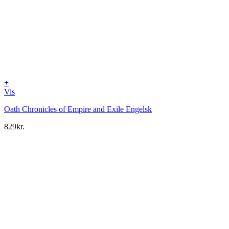
+
Vis
Oath Chronicles of Empire and Exile Engelsk
829
kr.