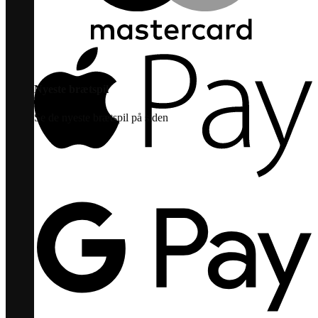
Nyeste brætspil
Se de nyeste brætspil på siden