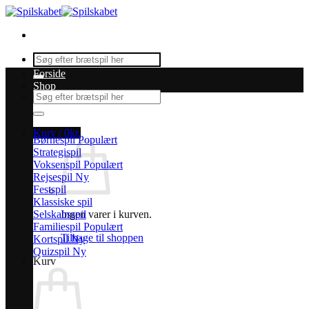
Fortsæt
til
indhold
Søg
efter:
Forside
Shop
Søg
efter:
Kurv /
0
kr.
Børnespil
Strategispil
Voksenspil
Rejsespil
Festspil
Klassiske spil
Selskabsspil
Ingen varer i kurven.
Familiespil
Tilbage til shoppen
Kortspil
Quizspil
Kurv