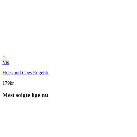
+
Vis
Hues and Cues Engelsk
179
kr.
Mest solgte lige nu