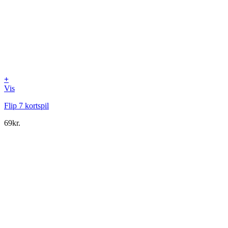
+
Vis
Flip 7 kortspil
69
kr.