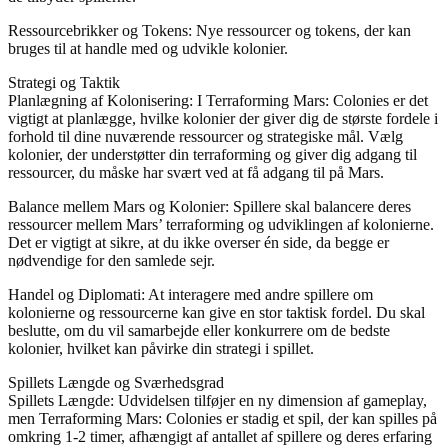
Ressourcebrikker og Tokens: Nye ressourcer og tokens, der kan
bruges til at handle med og udvikle kolonier.
Strategi og Taktik
Planlægning af Kolonisering: I Terraforming Mars: Colonies er det
vigtigt at planlægge, hvilke kolonier der giver dig de største fordele i
forhold til dine nuværende ressourcer og strategiske mål. Vælg
kolonier, der understøtter din terraforming og giver dig adgang til
ressourcer, du måske har svært ved at få adgang til på Mars.
Balance mellem Mars og Kolonier: Spillere skal balancere deres
ressourcer mellem Mars’ terraforming og udviklingen af kolonierne.
Det er vigtigt at sikre, at du ikke overser én side, da begge er
nødvendige for den samlede sejr.
Handel og Diplomati: At interagere med andre spillere om
kolonierne og ressourcerne kan give en stor taktisk fordel. Du skal
beslutte, om du vil samarbejde eller konkurrere om de bedste
kolonier, hvilket kan påvirke din strategi i spillet.
Spillets Længde og Sværhedsgrad
Spillets Længde: Udvidelsen tilføjer en ny dimension af gameplay,
men Terraforming Mars: Colonies er stadig et spil, der kan spilles på
omkring 1-2 timer, afhængigt af antallet af spillere og deres erfaring