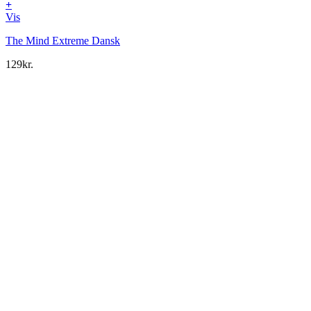
+
Vis
The Mind Extreme Dansk
129
kr.