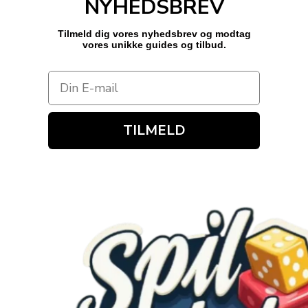
NYHEDSBREV
Tilmeld dig vores nyhedsbrev og modtag
vores unikke guides og tilbud.
TILMELD