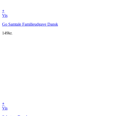
+
Vis
Go Samtale Familieudgave Dansk
149
kr.
+
Vis