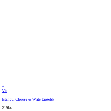
+
Vis
Istanbul Choose & Write Engelsk
219
kr.