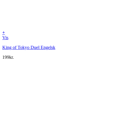
+
Vis
King of Tokyo Duel Engelsk
199
kr.