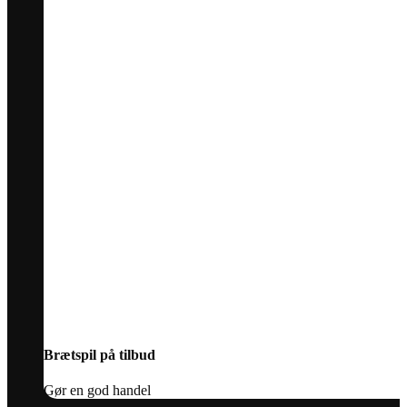
Brætspil på tilbud
Gør en god handel