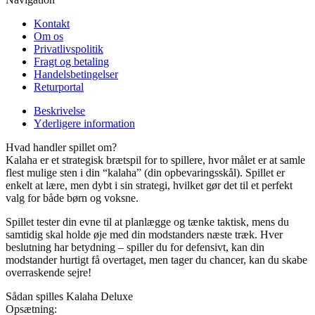
Kontakt
Om os
Privatlivspolitik
Fragt og betaling
Handelsbetingelser
Returportal
Beskrivelse
Yderligere information
Hvad handler spillet om?
Kalaha er et strategisk brætspil for to spillere, hvor målet er at samle
flest mulige sten i din “kalaha” (din opbevaringsskål). Spillet er
enkelt at lære, men dybt i sin strategi, hvilket gør det til et perfekt
valg for både børn og voksne.
Spillet tester din evne til at planlægge og tænke taktisk, mens du
samtidig skal holde øje med din modstanders næste træk. Hver
beslutning har betydning – spiller du for defensivt, kan din
modstander hurtigt få overtaget, men tager du chancer, kan du skabe
overraskende sejre!
Sådan spilles Kalaha Deluxe
Opsætning: