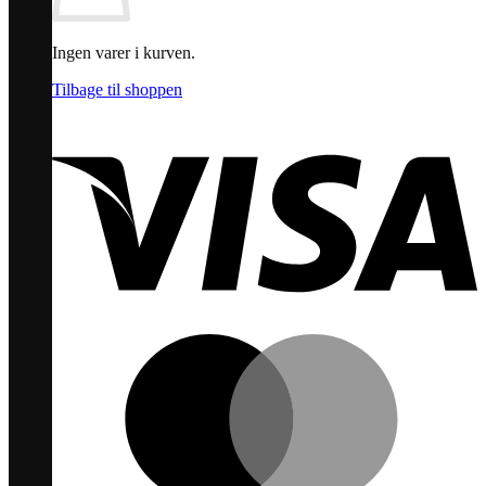
Ingen varer i kurven.
Tilbage til shoppen