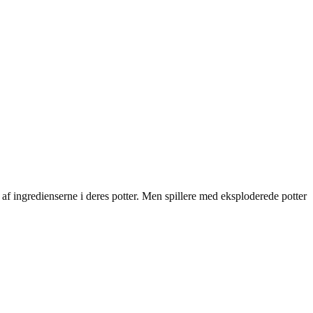
n af ​​ingredienserne i deres potter. Men spillere med eksploderede potter