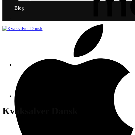
Blog
Kvaksalver Dansk