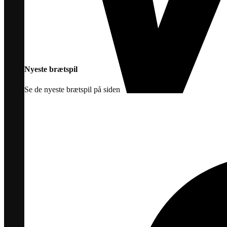
Nyeste brætspil
Se de nyeste brætspil på siden