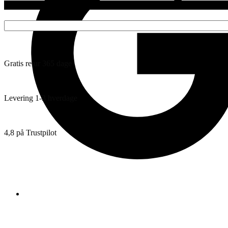
Gratis retur 365 dage
Levering 1-3 hverdage
4,8 på Trustpilot