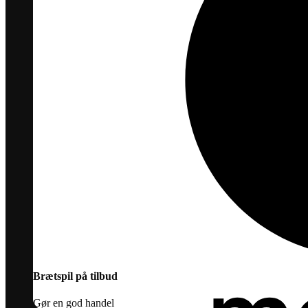
Brætspil på tilbud
Gør en god handel