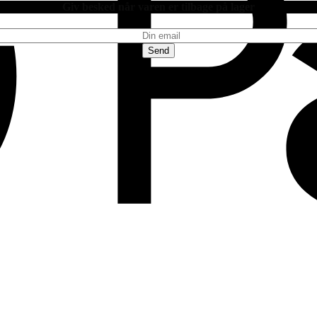
Giv besked når varen er tilbage på lager
Send