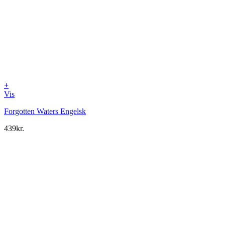
+
Vis
Forgotten Waters Engelsk
439
kr.