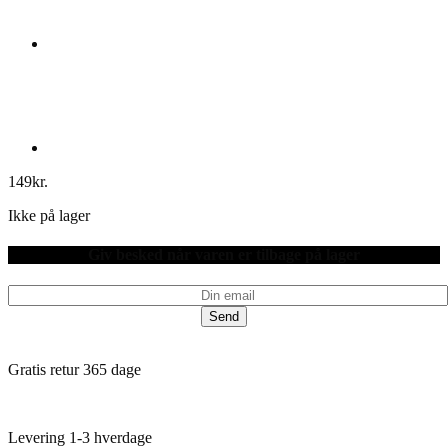
149
kr.
Ikke på lager
Giv besked når varen er tilbage på lager
Send
Gratis retur 365 dage
Levering 1-3 hverdage