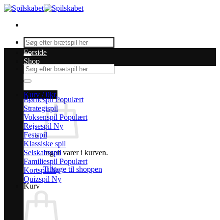
Fortsæt
til
indhold
Søg
efter:
Forside
Shop
Søg
efter:
Kurv /
0
kr.
Børnespil
Strategispil
Voksenspil
Rejsespil
Festspil
Klassiske spil
Selskabsspil
Ingen varer i kurven.
Familiespil
Tilbage til shoppen
Kortspil
Quizspil
Kurv