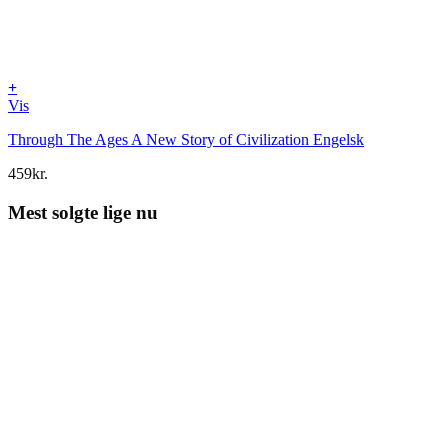
+
Vis
Through The Ages A New Story of Civilization Engelsk
459
kr.
Mest solgte lige nu