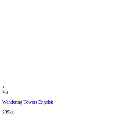
+
Vis
Wandering Towers Engelsk
299
kr.