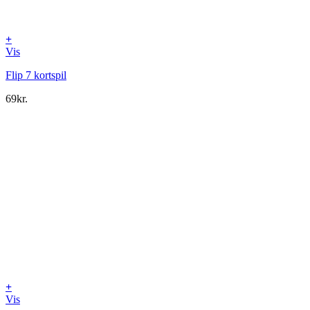
+
Vis
Flip 7 kortspil
69
kr.
+
Vis