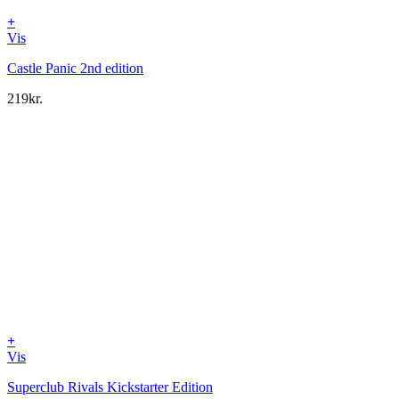
+
Vis
Castle Panic 2nd edition
219
kr.
+
Vis
Superclub Rivals Kickstarter Edition