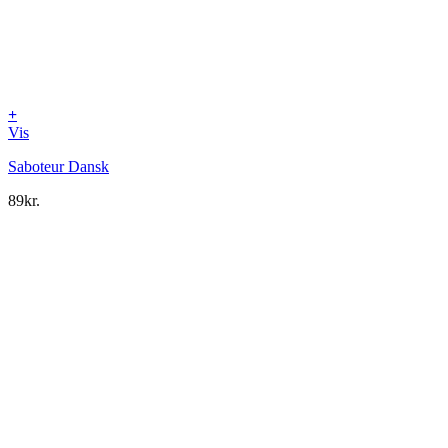
+
Vis
Saboteur Dansk
89
kr.