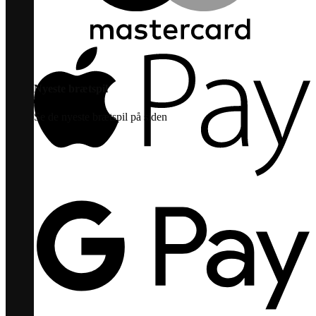
Nyeste brætspil
Se de nyeste brætspil på siden