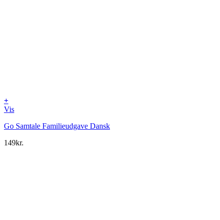
+
Vis
Go Samtale Familieudgave Dansk
149
kr.