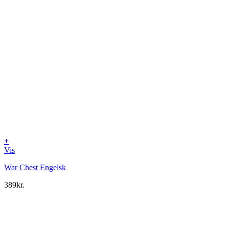
+
Vis
War Chest Engelsk
389
kr.