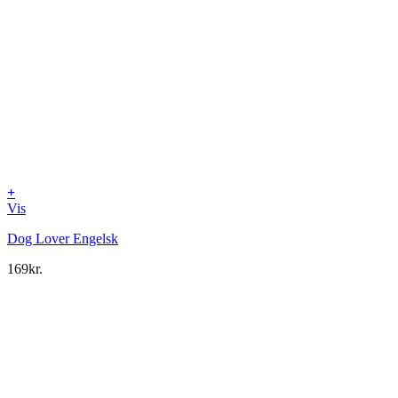
+
Vis
Dog Lover Engelsk
169
kr.