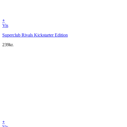
+
Vis
Superclub Rivals Kickstarter Edition
239
kr.
+
Vis