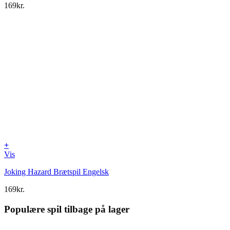
169
kr.
+
Vis
Joking Hazard Brætspil Engelsk
169
kr.
Populære spil tilbage på lager