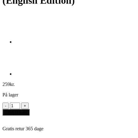
(English Edition)
259
kr.
På lager
MicroMacro:
Crime
Tilføj til kurv
City
4
–
Gratis retur 365 dage
Showdown