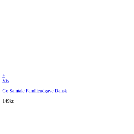
+
Vis
Go Samtale Familieudgave Dansk
149
kr.