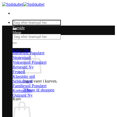
Fortsæt
til
indhold
Søg
efter:
Forside
Shop
Søg
efter:
Kurv /
0
kr.
Børnespil
Strategispil
Voksenspil
Rejsespil
Festspil
Klassiske spil
Selskabsspil
Ingen varer i kurven.
Familiespil
Tilbage til shoppen
Kortspil
Quizspil
Kurv