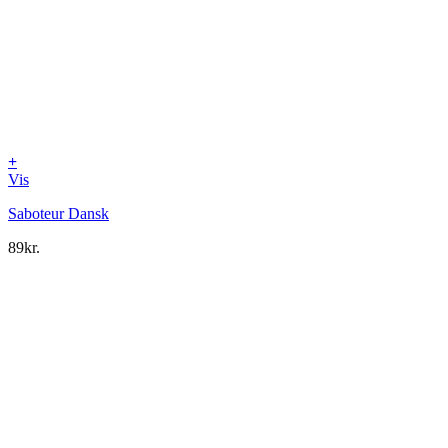
+
Vis
Saboteur Dansk
89
kr.