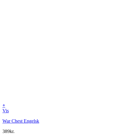
+
Vis
War Chest Engelsk
389
kr.