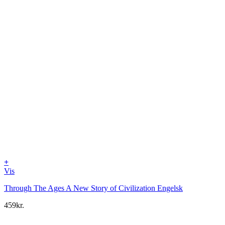
+
Vis
Through The Ages A New Story of Civilization Engelsk
459
kr.