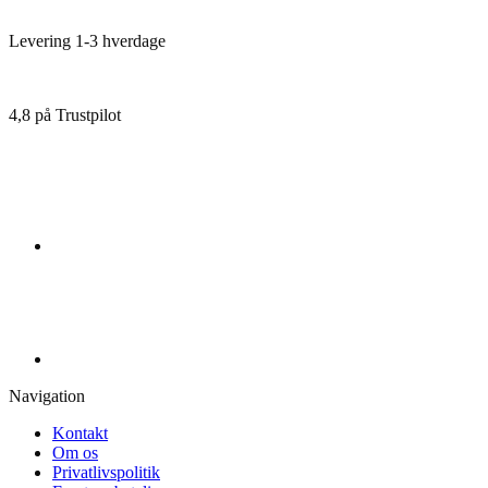
(Edition
Spielwiese)
(English
Levering 1-3 hverdage
Edition)
antal
4,8 på Trustpilot
Navigation
Kontakt
Om os
Privatlivspolitik