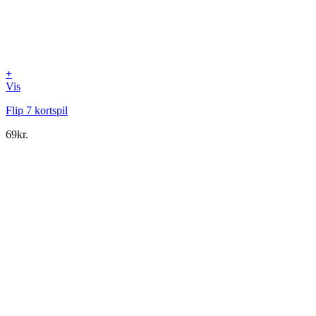
+
Vis
Flip 7 kortspil
69
kr.