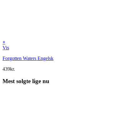
+
Vis
Forgotten Waters Engelsk
439
kr.
Mest solgte lige nu