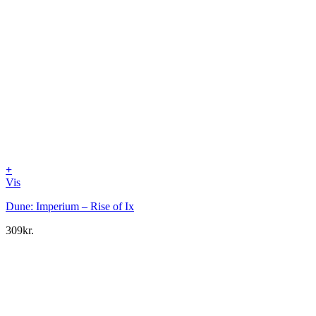
+
Vis
Dune: Imperium – Rise of Ix
309
kr.