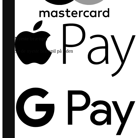
Nyeste brætspil
Se de nyeste brætspil på siden