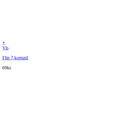
+
Vis
Flip 7 kortspil
69
kr.