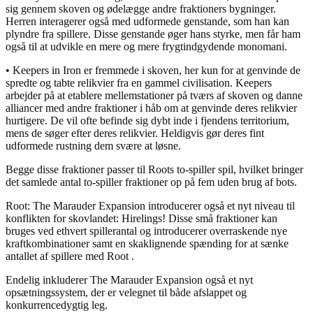
sig gennem skoven og ødelægge andre fraktioners bygninger.
Herren interagerer også med udformede genstande, som han kan
plyndre fra spillere. Disse genstande øger hans styrke, men får ham
også til at udvikle en mere og mere frygtindgydende monomani.
• Keepers in Iron er fremmede i skoven, her kun for at genvinde de
spredte og tabte relikvier fra en gammel civilisation. Keepers
arbejder på at etablere mellemstationer på tværs af skoven og danne
alliancer med andre fraktioner i håb om at genvinde deres relikvier
hurtigere. De vil ofte befinde sig dybt inde i fjendens territorium,
mens de søger efter deres relikvier. Heldigvis gør deres fint
udformede rustning dem svære at løsne.
Begge disse fraktioner passer til Roots to-spiller spil, hvilket bringer
det samlede antal to-spiller fraktioner op på fem uden brug af bots.
Root: The Marauder Expansion introducerer også et nyt niveau til
konflikten for skovlandet: Hirelings! Disse små fraktioner kan
bruges ved ethvert spillerantal og introducerer overraskende nye
kraftkombinationer samt en skaklignende spænding for at sænke
antallet af spillere med Root .
Endelig inkluderer The Marauder Expansion også et nyt
opsætningssystem, der er velegnet til både afslappet og
konkurrencedygtig leg.