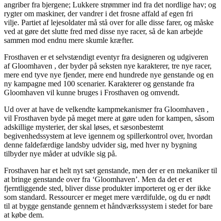
angriber fra bjergene; Lukkere strømmer ind fra det nordlige hav; og
rygter om maskiner, der vandrer i det frosne affald af egen fri
vilje. Partiet af lejesoldater må stå over for alle disse farer, og måske
ved at gøre det slutte fred med disse nye racer, så de kan arbejde
sammen mod endnu mere skumle kræfter.
Frosthaven er et selvstændigt eventyr fra designeren og udgiveren
af ​​Gloomhaven , der byder på seksten nye karakterer, tre nye racer,
mere end tyve nye fjender, mere end hundrede nye genstande og en
ny kampagne med 100 scenarier. Karakterer og genstande fra
Gloomhaven vil kunne bruges i Frosthaven og omvendt.
Ud over at have de velkendte kampmekanismer fra Gloomhaven ,
vil Frosthaven byde på meget mere at gøre uden for kampen, såsom
adskillige mysterier, der skal løses, et sæsonbestemt
begivenhedssystem at leve igennem og spillerkontrol over, hvordan
denne faldefærdige landsby udvider sig, med hver ny bygning
tilbyder nye måder at udvikle sig på.
Frosthaven har et helt nyt sæt genstande, men der er en mekaniker til
at bringe genstande over fra ‘Gloomhaven’. Men da det er et
fjerntliggende sted, bliver disse produkter importeret og er der ikke
som standard. Ressourcer er meget mere værdifulde, og du er nødt
til at bygge genstande gennem et håndværkssystem i stedet for bare
at købe dem.