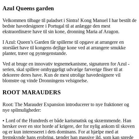
Azul Queens garden
Velkommen tilbage til paladset i Sintra! Kong Manuel I har bestilt de
bedste havedesignere i Portugal til at anlægge den mest
ekstraordinære have til sin kone, dronning Maria af Aragon.
I Azul: Queen’s Garden får spillerne til opgave at arrangere en
storslået have til kongens dejlige kone ved at arrangere smukke
planter, træer og pyntegenstande.
Ved at bruge en innovativ tegnemekanisme, signaturen for Azul -
serien, skal spillere omhyggeligt udvælge farverige fliser til at
dekorere deres have. Kun de mest utrolige havedesignere vil
blomstre og vinde Dronningens velsignelse.
ROOT MARAUDERS
Root: The Marauder Expansion introducerer to nye fraktioner og
nye spilmuligheder:
• Lord of the Hundreds er både karismatisk og skræmmende. Han
hersker over en stor horde af krigere, der for nylig ankom til skoven
og er kun interesseret i dets dominans. For at hjælpe med at
fremskynde hans erobring, tænder han massive ild, som kan sprede