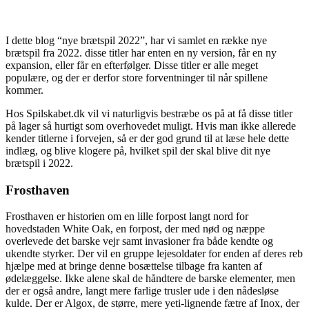
I dette blog “nye brætspil 2022”, har vi samlet en række nye
brætspil fra 2022. disse titler har enten en ny version, får en ny
expansion, eller får en efterfølger. Disse titler er alle meget
populære, og der er derfor store forventninger til når spillene
kommer.
Hos Spilskabet.dk vil vi naturligvis bestræbe os på at få disse titler
på lager så hurtigt som overhovedet muligt. Hvis man ikke allerede
kender titlerne i forvejen, så er der god grund til at læse hele dette
indlæg, og blive klogere på, hvilket spil der skal blive dit nye
brætspil i 2022.
Frosthaven
Frosthaven er historien om en lille forpost langt nord for
hovedstaden White Oak, en forpost, der med nød og næppe
overlevede det barske vejr samt invasioner fra både kendte og
ukendte styrker. Der vil en gruppe lejesoldater for enden af ​​deres reb
hjælpe med at bringe denne bosættelse tilbage fra kanten af ​​
ødelæggelse. Ikke alene skal de håndtere de barske elementer, men
der er også andre, langt mere farlige trusler ude i den nådesløse
kulde. Der er Algox, de større, mere yeti-lignende fætre af Inox, der