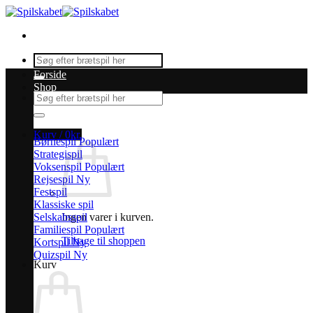
Fortsæt
til
indhold
Søg
efter:
Forside
Shop
Søg
efter:
Kurv /
0
kr.
Børnespil
Strategispil
Voksenspil
Rejsespil
Festspil
Klassiske spil
Selskabsspil
Ingen varer i kurven.
Familiespil
Tilbage til shoppen
Kortspil
Quizspil
Kurv