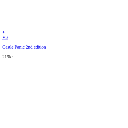
+
Vis
Castle Panic 2nd edition
219
kr.