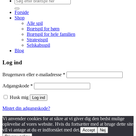
Søg
efter:
Forside
Shop
Alle spil
Brætspil for børn
Brætspil for hele familien
Strategispil
Selskabsspil
Blog
Log ind
Påkrævet
Brugernavn eller e-mailadresse
*
Påkrævet
Adgangskode
*
Husk mig
Log ind
Mistet din adgangskode?
Vi anvender cookies for at sikre at vi giver dig den bedst mulige
oplevelse af vores website. Hvis du fortsætter med at bruge dette site
vil vi antage at du er indforstået med det.
Accept
Nej