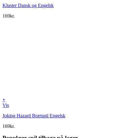
Kluster Dansk og Engelsk
169
kr.
+
Vis
Joking Hazard Brætspil Engelsk
169
kr.
Populære spil tilbage på lager