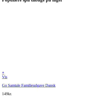
+
Vis
Go Samtale Familieudgave Dansk
149
kr.