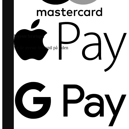
Nyeste brætspil
Se de nyeste brætspil på siden