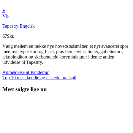
+
Vis
Tapestry Engelsk
679
kr.
Vælg mellem en række nye hovedstadsmåtter, et nyt avanceret spor
med nye typer kort og fliser, plus flere civilisationer, gobelinkort,
teknologikort og skelsættende kort/miniaturer i denne anden
udvidelse til Tapestry.
Anmeldelse af Pandemic
Top 10 mest kendte og elskede brætspil
Mest solgte lige nu