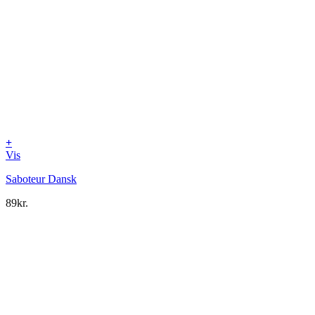
+
Vis
Saboteur Dansk
89
kr.