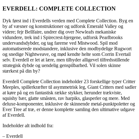
EVERDELL: COMPLETE COLLECTION
Dyk først ind i Everdells verden med Complete Collection. Byg en
by af væsner og konstruktioner og udforsk Emerald Valley og
videre; fejr Bellfaire, undrer dig over Newleafs mekaniske
vidundere, trek ind i Spirecrest-bjergene, udforsk Pearlbrooks
undervandsdybder, og tag farerne ved Mistwood. Spil mod
automatiserede modstandere, inklusive den modbydelige Rugwort
og snedige Nightweave, og mød kendte helte som Corrin Evertail
selv. Everdell er let at lære, men tilbyder alligevel tilfredsstillende
strategisk dybde og uendelig genspilbarhed. Vil solen skinne
stærkest på din by?
Everdell Complete Collection indeholder 23 forskellige typer Critter
Meeples, spillerkræfter til asymmetrisk leg, Giant Critters med sadler
at køre på og en fantastisk række stykker, herunder trækviste,
squishy bær, glatte småsten, rav harpiks, glasperler og mere. Med
deluxe-komponenter, inklusive de skinnende metal-punktpoletter og
Ever Tree af træ, er denne komplette samling den ultimative udgave
af Everdell.
Indeholder alt indhold fra:
– Everdell