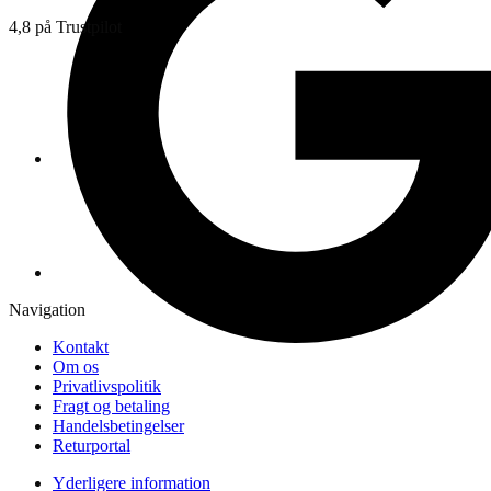
4,8 på Trustpilot
Navigation
Kontakt
Om os
Privatlivspolitik
Fragt og betaling
Handelsbetingelser
Returportal
Yderligere information