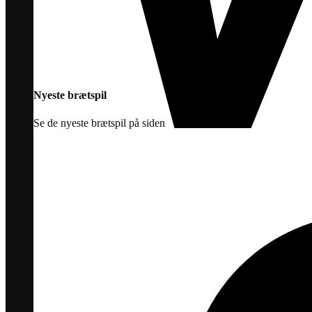
Nyeste brætspil
Se de nyeste brætspil på siden