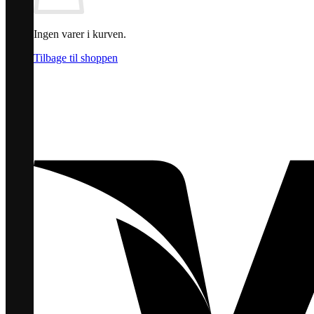
Ingen varer i kurven.
Tilbage til shoppen