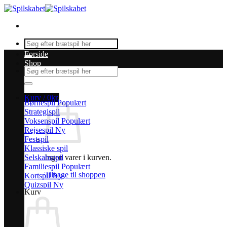
Fortsæt
til
indhold
Søg
efter:
Forside
Shop
Søg
efter:
Kurv /
0
kr.
Børnespil
Strategispil
Voksenspil
Rejsespil
Festspil
Klassiske spil
Selskabsspil
Ingen varer i kurven.
Familiespil
Tilbage til shoppen
Kortspil
Quizspil
Kurv