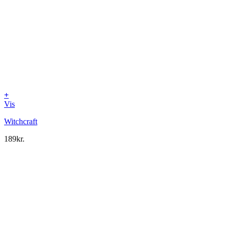
+
Vis
Witchcraft
189
kr.