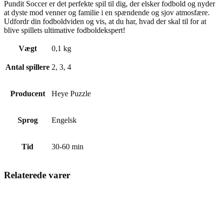
Pundit Soccer er det perfekte spil til dig, der elsker fodbold og nyder
at dyste mod venner og familie i en spændende og sjov atmosfære.
Udfordr din fodboldviden og vis, at du har, hvad der skal til for at
blive spillets ultimative fodboldekspert!
Vægt
0,1 kg
Antal spillere
2, 3, 4
Producent
Heye Puzzle
Sprog
Engelsk
Tid
30-60 min
Relaterede varer