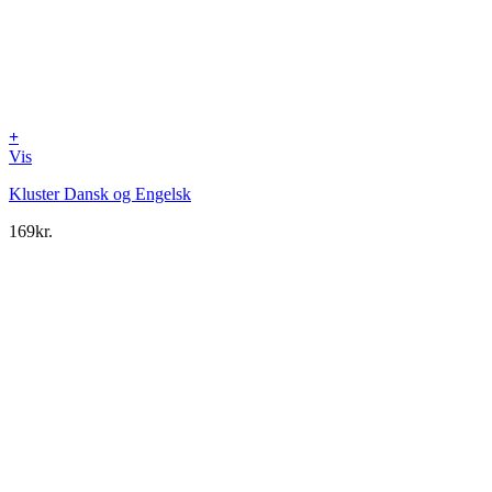
+
Vis
Kluster Dansk og Engelsk
169
kr.