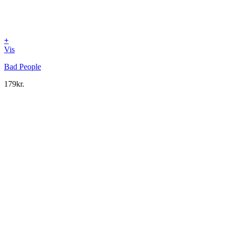
+
Vis
Bad People
179
kr.