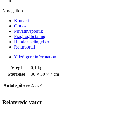
Navigation
Kontakt
Om os
Privatlivspolitik
Fragt og betaling
Handelsbetingelser
Returportal
Yderligere information
Vægt
0,1 kg
Størrelse
30 × 30 × 7 cm
Antal spillere
2, 3, 4
Relaterede varer