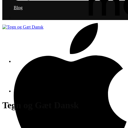
Blog
Tegn og Gæt Dansk