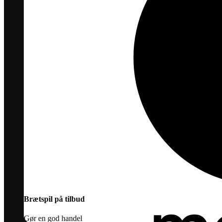
Brætspil på tilbud
Gør en god handel