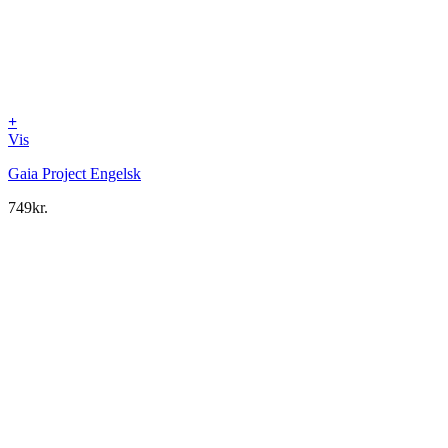
+
Vis
Gaia Project Engelsk
749
kr.