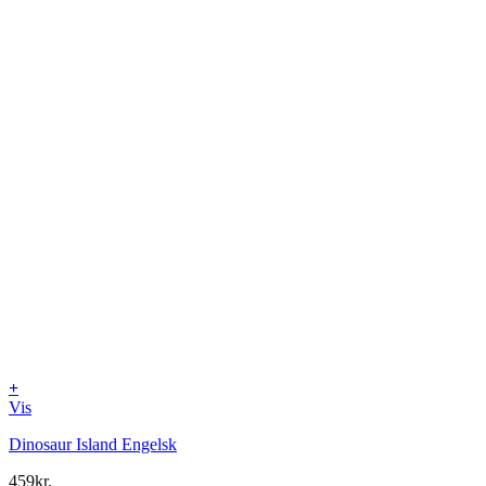
+
Vis
Dinosaur Island Engelsk
459
kr.