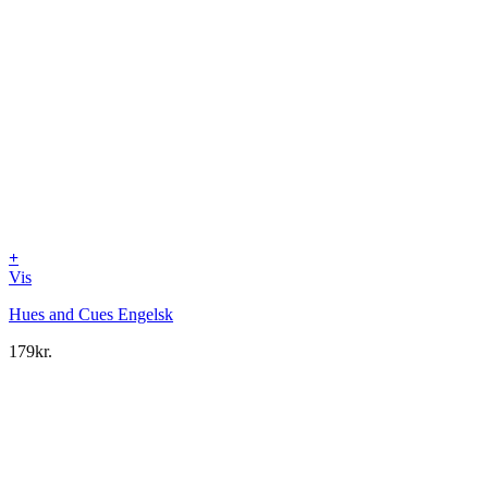
+
Vis
Hues and Cues Engelsk
179
kr.