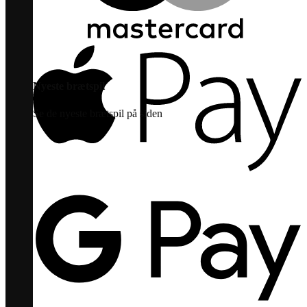
Nyeste brætspil
Se de nyeste brætspil på siden