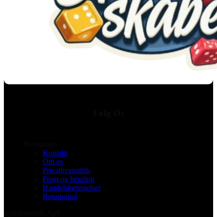
Følg Os
Navigation
Kontakt
Om os
Privatlivspolitik
Fragt og betaling
Handelsbetingelser
Returportal
Spilskabet.dk ApS