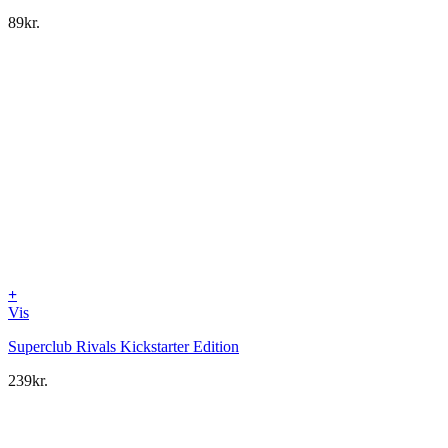
89
kr.
+
Vis
Superclub Rivals Kickstarter Edition
239
kr.