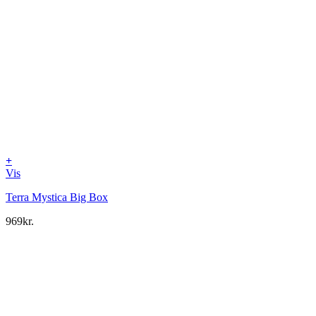
+
Vis
Terra Mystica Big Box
969
kr.