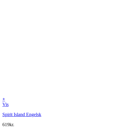
+
Vis
Spirit Island Engelsk
619
kr.