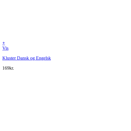
+
Vis
Kluster Dansk og Engelsk
169
kr.