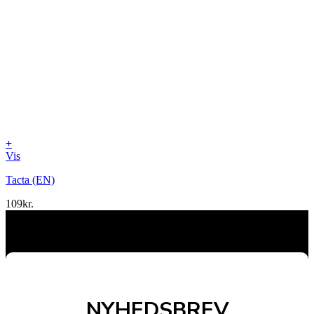
+
Vis
Tacta (EN)
109
kr.
NYHEDSBREV