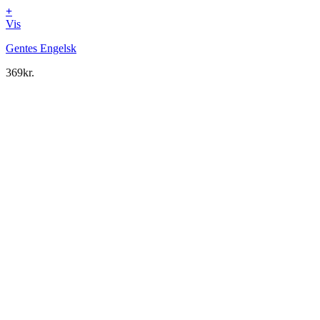
+
Vis
Gentes Engelsk
369
kr.