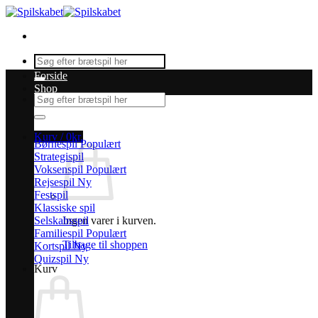
Fortsæt
til
indhold
Søg
efter:
Forside
Shop
Søg
efter:
Kurv /
0
kr.
Børnespil
Strategispil
Voksenspil
Rejsespil
Festspil
Klassiske spil
Selskabsspil
Ingen varer i kurven.
Familiespil
Tilbage til shoppen
Kortspil
Quizspil
Kurv