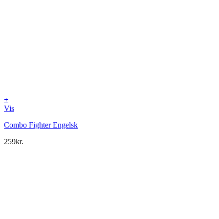
+
Vis
Combo Fighter Engelsk
259
kr.