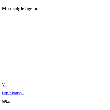
Mest solgte lige nu
+
Vis
Flip 7 kortspil
69
kr.