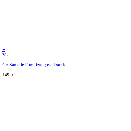
+
Vis
Go Samtale Familieudgave Dansk
149
kr.