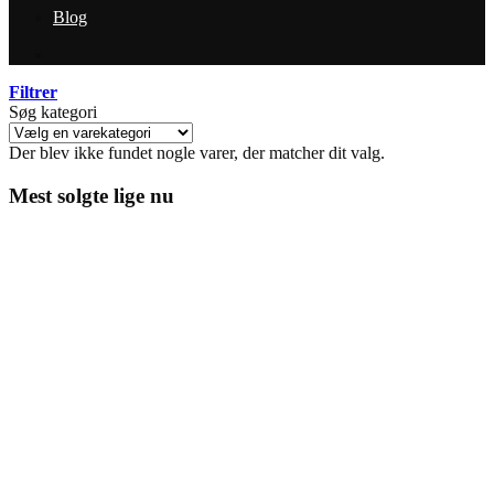
Blog
Filtrer
Søg kategori
Der blev ikke fundet nogle varer, der matcher dit valg.
Mest solgte lige nu