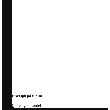
Brætspil på tilbud
Gør en god handel