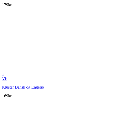
179
kr.
+
Vis
Kluster Dansk og Engelsk
169
kr.