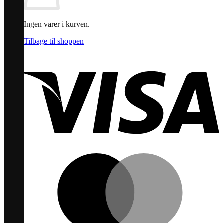
Ingen varer i kurven.
Tilbage til shoppen