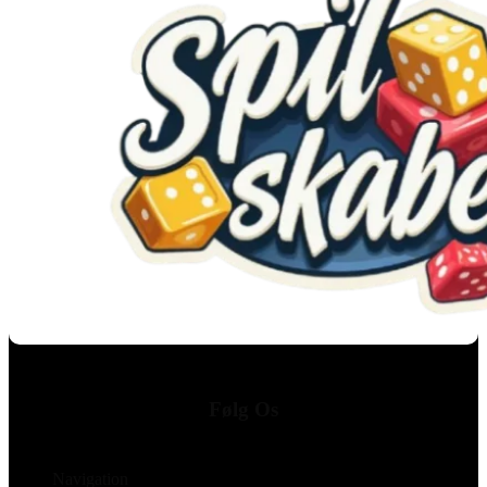
Følg Os
Navigation