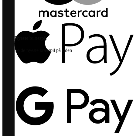
Nyeste brætspil
Se de nyeste brætspil på siden