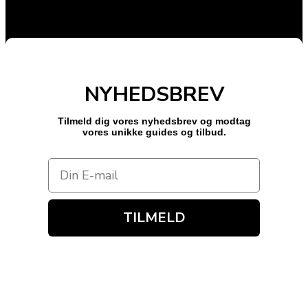
NYHEDSBREV
Tilmeld dig vores nyhedsbrev og modtag
vores unikke guides og tilbud.
TILMELD