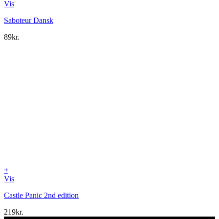
Vis
Saboteur Dansk
89
kr.
+
Vis
Castle Panic 2nd edition
219
kr.