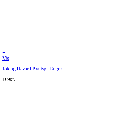
+
Vis
Joking Hazard Brætspil Engelsk
169
kr.