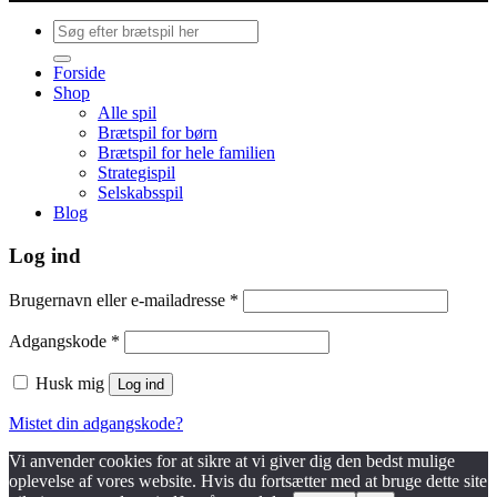
Søg
efter:
Forside
Shop
Alle spil
Brætspil for børn
Brætspil for hele familien
Strategispil
Selskabsspil
Blog
Log ind
Påkrævet
Brugernavn eller e-mailadresse
*
Påkrævet
Adgangskode
*
Husk mig
Log ind
Mistet din adgangskode?
Vi anvender cookies for at sikre at vi giver dig den bedst mulige
oplevelse af vores website. Hvis du fortsætter med at bruge dette site