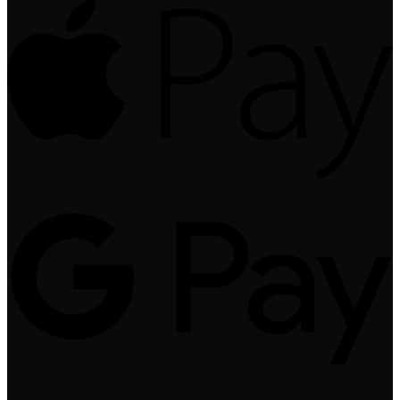
Copyright 2026 ©
Spilskabet.dk