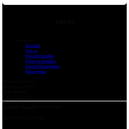
Følg Os
Navigation
Kontakt
Om os
Privatlivspolitik
Fragt og betaling
Handelsbetingelser
Returportal
Spilskabet.dk ApS
Østerlindparken 23
7400 Herning
CVR: 41248467
©
26 85 05 38
mail@spilskabet.dk
2026 UX Themes
Terms
Privacy
Cookies